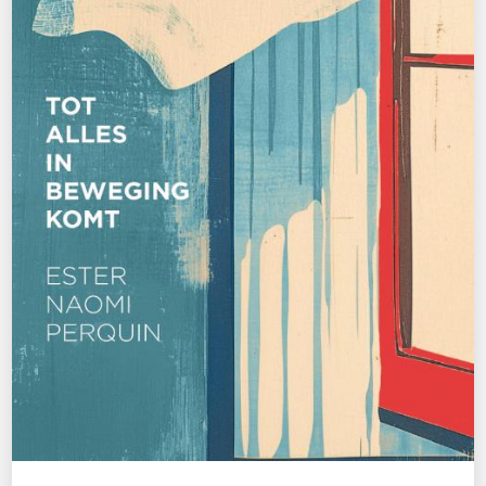
De eik en de lariks
€
27,99
BESTEL