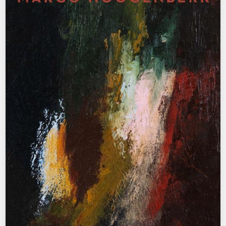
J.J. Voskuil
Het zwijgen
€
39,99
BESTEL