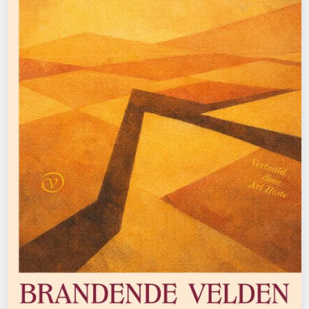
€
17,50
BESTEL