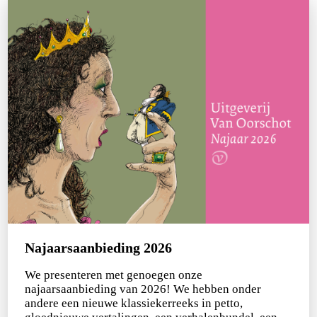
Margo Hoogenberk
Bloedeigen
Najaarsaanbieding 2026
€
22,50
We presenteren met genoegen onze
BESTEL
najaarsaanbieding van 2026! We hebben onder
andere een nieuwe klassiekerreeks in petto,