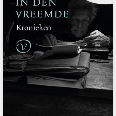
Reinhard Kaiser-Mühlecker
Brandende velden
€
27,50
BESTEL