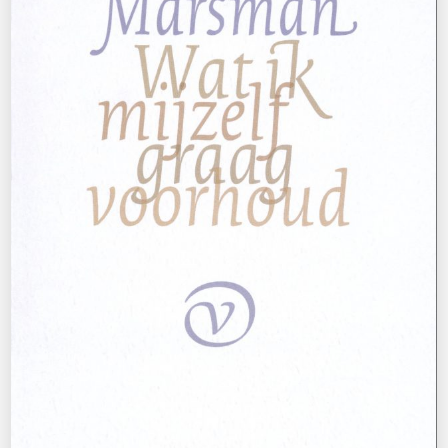
Ester Naomi Perquin
Tot alles in beweging komt
€
23,50
BESTEL