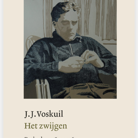
Bibi Dumon Tak
Zomer op de gifbelt
€
13,50
BESTEL