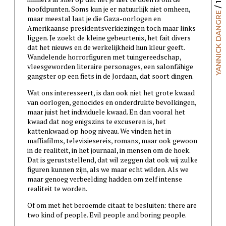
hoofdpunten. Soms kun je er natuurlijk niet omheen,
YANNICK DANGRE
maar meestal laat je die Gaza-oorlogen en
Amerikaanse presidentsverkiezingen toch maar links
liggen. Je zoekt de kleine gebeurtenis, het fait divers
dat het nieuws en de werkelijkheid hun kleur geeft.
Wandelende horrorfiguren met tuingereedschap,
vleesgeworden literaire personages, een salonfähige
gangster op een fiets in de Jordaan, dat soort dingen.
Wat ons interesseert, is dan ook niet het grote kwaad
van oorlogen, genocides en onderdrukte bevolkingen,
maar juist het individuele kwaad. En dan vooral het
kwaad dat nog enigszins te excuseren is, het
kattenkwaad op hoog niveau. We vinden het in
maffiafilms, televisiesereis, romans, maar ook gewoon
in de realiteit, in het journaal, in mensen om de hoek.
Dat is geruststellend, dat wil zeggen dat ook wij zulke
figuren kunnen zijn, als we maar echt wilden. Als we
maar genoeg verbeelding hadden om zelf intense
realiteit te worden.
Of om met het beroemde citaat te besluiten: there are
two kind of people. Evil people and boring people.