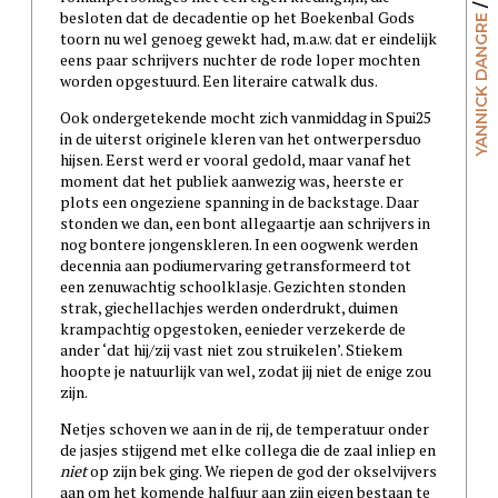
besloten dat de decadentie op het Boekenbal Gods
YANNICK DANGRE
toorn nu wel genoeg gewekt had, m.a.w. dat er eindelijk
eens paar schrijvers nuchter de rode loper mochten
worden opgestuurd. Een literaire catwalk dus.
Ook ondergetekende mocht zich vanmiddag in Spui25
in de uiterst originele kleren van het ontwerpersduo
hijsen. Eerst werd er vooral gedold, maar vanaf het
moment dat het publiek aanwezig was, heerste er
plots een ongeziene spanning in de backstage. Daar
stonden we dan, een bont allegaartje aan schrijvers in
nog bontere jongenskleren. In een oogwenk werden
decennia aan podiumervaring getransformeerd tot
een zenuwachtig schoolklasje. Gezichten stonden
strak, giechellachjes werden onderdrukt, duimen
krampachtig opgestoken, eenieder verzekerde de
ander ‘dat hij/zij vast niet zou struikelen’. Stiekem
hoopte je natuurlijk van wel, zodat jij niet de enige zou
zijn.
Netjes schoven we aan in de rij, de temperatuur onder
de jasjes stijgend met elke collega die de zaal inliep en
niet
op zijn bek ging. We riepen de god der okselvijvers
aan om het komende halfuur aan zijn eigen bestaan te