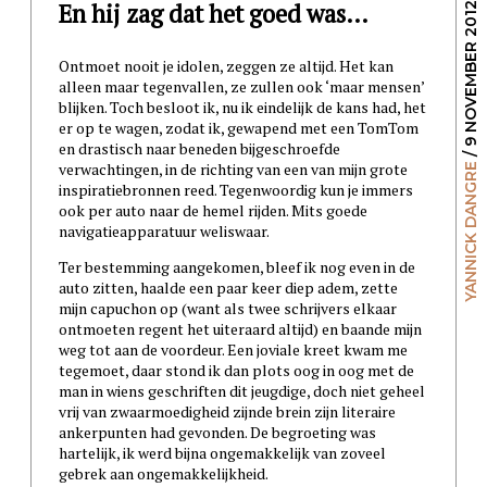
En hij zag dat het goed was…
/ 9 NOVEMBER 2012
Ontmoet nooit je idolen, zeggen ze altijd. Het kan
alleen maar tegenvallen, ze zullen ook ‘maar mensen’
blijken. Toch besloot ik, nu ik eindelijk de kans had, het
er op te wagen, zodat ik, gewapend met een TomTom
en drastisch naar beneden bijgeschroefde
verwachtingen, in de richting van een van mijn grote
YANNICK DANGRE
inspiratiebronnen reed. Tegenwoordig kun je immers
ook per auto naar de hemel rijden. Mits goede
navigatieapparatuur weliswaar.
Ter bestemming aangekomen, bleef ik nog even in de
auto zitten, haalde een paar keer diep adem, zette
mijn capuchon op (want als twee schrijvers elkaar
ontmoeten regent het uiteraard altijd) en baande mijn
weg tot aan de voordeur. Een joviale kreet kwam me
tegemoet, daar stond ik dan plots oog in oog met de
man in wiens geschriften dit jeugdige, doch niet geheel
vrij van zwaarmoedigheid zijnde brein zijn literaire
ankerpunten had gevonden. De begroeting was
hartelijk, ik werd bijna ongemakkelijk van zoveel
gebrek aan ongemakkelijkheid.