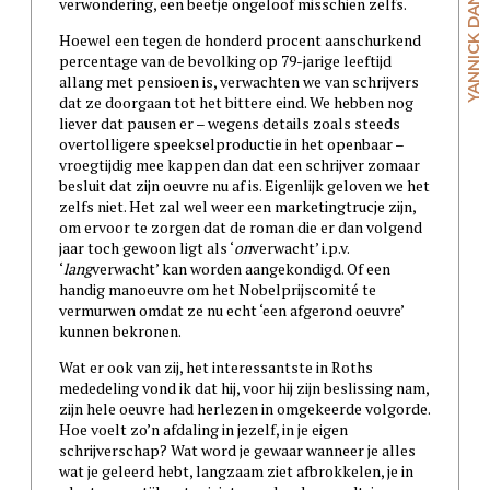
YANNICK DANGRE
verwondering, een beetje ongeloof misschien zelfs.
Hoewel een tegen de honderd procent aanschurkend
percentage van de bevolking op 79-jarige leeftijd
allang met pensioen is, verwachten we van schrijvers
dat ze doorgaan tot het bittere eind. We hebben nog
liever dat pausen er – wegens details zoals steeds
overtolligere speekselproductie in het openbaar –
vroegtijdig mee kappen dan dat een schrijver zomaar
besluit dat zijn oeuvre nu af is. Eigenlijk geloven we het
zelfs niet. Het zal wel weer een marketingtrucje zijn,
om ervoor te zorgen dat de roman die er dan volgend
jaar toch gewoon ligt als ‘
on
verwacht’ i.p.v.
‘
lang
verwacht’ kan worden aangekondigd. Of een
handig manoeuvre om het Nobelprijscomité te
vermurwen omdat ze nu echt ‘een afgerond oeuvre’
kunnen bekronen.
Wat er ook van zij, het interessantste in Roths
mededeling vond ik dat hij, voor hij zijn beslissing nam,
zijn hele oeuvre had herlezen in omgekeerde volgorde.
Hoe voelt zo’n afdaling in jezelf, in je eigen
schrijverschap? Wat word je gewaar wanneer je alles
wat je geleerd hebt, langzaam ziet afbrokkelen, je in