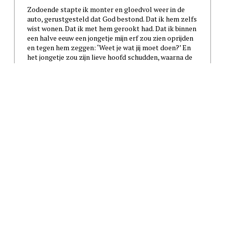
Zodoende stapte ik monter en gloedvol weer in de
auto, gerustgesteld dat God bestond. Dat ik hem zelfs
wist wonen. Dat ik met hem gerookt had. Dat ik binnen
een halve eeuw een jongetje mijn erf zou zien oprijden
en tegen hem zeggen: ‘Weet je wat jij moet doen?’ En
het jongetje zou zijn lieve hoofd schudden, waarna de
oude man besluit: ‘Je idolen ontmoeten. Het is
verdomd geweldig.’
Yannick Dangre
Durf jij met mij?
/ 7 NOVEMBER 2012
Wie het kleine niet eert, is het grote niet weerd, dus we
laten het voorspelbare nieuws van Obama’s