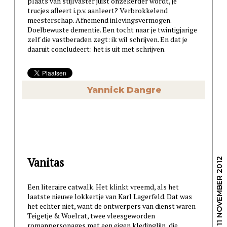
plaats van stijlvaster juist onzekerder wordt, je
trucjes afleert i.p.v. aanleert? Verbrokkelend
meesterschap. Afnemend inlevingsvermogen.
Doelbewuste dementie. Een tocht naar je twintigjarige
zelf die vastberaden zegt: ik wil schrijven. En dat je
daaruit concludeert: het is uit met schrijven.
Yannick Dangre
Vanitas
/ 11 NOVEMBER 2012
Een literaire catwalk. Het klinkt vreemd, als het
laatste nieuwe lokkertje van Karl Lagerfeld. Dat was
het echter niet, want de ontwerpers van dienst waren
Teigetje & Woelrat, twee vleesgeworden
romanpersonages met een eigen kledinglijn, die