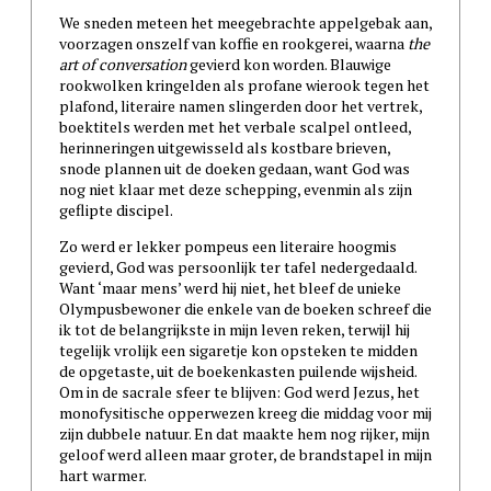
We sneden meteen het meegebrachte appelgebak aan,
voorzagen onszelf van koffie en rookgerei, waarna
the
art of conversation
gevierd kon worden. Blauwige
rookwolken kringelden als profane wierook tegen het
plafond, literaire namen slingerden door het vertrek,
boektitels werden met het verbale scalpel ontleed,
herinneringen uitgewisseld als kostbare brieven,
snode plannen uit de doeken gedaan, want God was
nog niet klaar met deze schepping, evenmin als zijn
geflipte discipel.
Zo werd er lekker pompeus een literaire hoogmis
gevierd, God was persoonlijk ter tafel nedergedaald.
Want ‘maar mens’ werd hij niet, het bleef de unieke
Olympusbewoner die enkele van de boeken schreef die
ik tot de belangrijkste in mijn leven reken, terwijl hij
tegelijk vrolijk een sigaretje kon opsteken te midden
de opgetaste, uit de boekenkasten puilende wijsheid.
Om in de sacrale sfeer te blijven: God werd Jezus, het
monofysitische opperwezen kreeg die middag voor mij
zijn dubbele natuur. En dat maakte hem nog rijker, mijn
geloof werd alleen maar groter, de brandstapel in mijn
hart warmer.