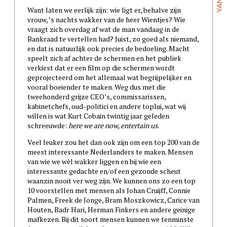
Want laten we eerlijk zijn: wie ligt er, behalve zijn
vrouw, ’s nachts wakker van de heer Wientjes? Wie
vraagt zich overdag af wat de man vandaag in de
Bankraad te vertellen had? Juist, zo goed als niemand,
en dat is natuurlijk ook precies de bedoeling. Macht
speelt zich af achter de schermen en het publiek
verkiest dat er een film op die schermen wordt
geprojecteerd om het allemaal wat begrijpelijker en
vooral boeiender te maken. Weg dus met die
tweehonderd grijze CEO’s, commissarissen,
kabinetchefs, oud-politici en andere toplui, wat wij
willen is wat Kurt Cobain twintig jaar geleden
schreeuwde:
here we are now, entertain us
.
Veel leuker zou het dan ook zijn om een top 200 van de
meest interessante Nederlanders te maken. Mensen
van wie we wèl wakker liggen en bij wie een
interessante gedachte en/of een gezonde scheut
waanzin nooit ver weg zijn. We kunnen ons zo een top
10 voorstellen met mensen als Johan Cruijff, Connie
Palmen, Freek de Jonge, Bram Moszkowicz, Carice van
Houten, Badr Hari, Herman Finkers en andere geinige
mafkezen. Bij dit soort mensen kunnen we tenminste