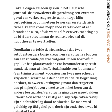
/ 15 NOVEMBER 2012
Enkele dagen geleden gezien in het Belgische
journaal: de nieuwslezer die gortdroog een ‘extreem
geval van verkeersagressie’ aankondigt. Mijn
verbeelding begon meteen te werken en stelde zich
twee elkaar in coma meppende kerels voor, of een
brandende auto, of wie weet zelfs een verkrachting op
YANNICK DANGRE
de bijrijdersstoel, maar de realiteit bleek al die
hypothesen te overtreffen.
Doodkalm vertelde de nieuwslezer dat twee
autobestuurders bonje kregen en vervolgens stopten
aan een rotonde, waarna volgend uit een horrorfilm
geplukt feit plaatsvond: de ene bestuurder stapte uit,
wandelde naar zijn kofferbak, haalde een ‘bosmaaier’
(een tuininstrument, voorzien van twee messcherpe
snijbladen, waarmee je de bodem van wilde begroeiing
ontdoet, m.a.w. een kettingzaag maar dan trager en
dus pijnlijker) boven en zette die in het been van de
andere bestuurder. Vervolgens ging deze nieuwbakken
Edward Scissorhands rustig een sigaretje roken terwijl
zijn slachtoffer lag dood te bloeden. De man werd
gelukkig op tijd geholpen, doch zijn onderbeen was hij
definitief kwijt.