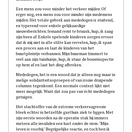
Een mens zou voor minder het verkeer mijden. Of
erger nog, een mens zou voor minder zijn medemens
mijden. Het totale gebrek aan mededogen is stuitend,
en typerend voor enkele gelijkaardige
nieuwsberichten. Iemand remt te bruusk, hup, ik zaag
zijn been af. Enkele spelende kinderen zorgen ervoor
dat ik mij niet in alle stilte kan vervelen, hup, ik span
een proces aan en laat de kinderen van het
buurtpleintje verbannen. Mijn buurman timmert te
veel aan zijn tuinhuisje, hup, ik stuur de bouwinspectie
op hem af en laat het ding afbreken.
Mededogen, het is een woord dat je alleen nog maar in
melige solidariteitsoproepen of van ironie druipende
columns tegenkomt. Een normale context lijkt niet
meer mogelijk. Want dat zou pas van écht mededogen
getuigen.
Het slachtoffer van de extreme verkeersagressie
bleek echter in hetzelfde gasthuis ziek te liggen. Met
zijn eerste woorden na de operatie stak hij immers
meteen alle invaliden een hart onder de riem: ‘Mijn
leven is voorbij.’ Begrijpelijke reactie, en toch ben ik