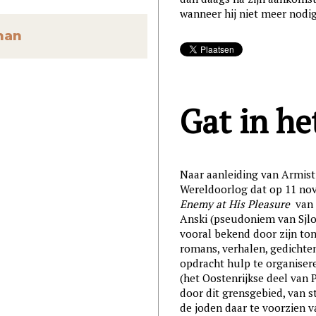
wanneer hij niet meer nodig
man
Gat in h
Naar aanleiding van Armisti
Wereldoorlog dat op 11 no
Enemy at His Pleasure
van S
Anski (pseudoniem van Sjl
vooral bekend door zijn to
romans, verhalen, gedichten
opdracht hulp te organisere
(het Oostenrijkse deel van P
door dit grensgebied, van s
de joden daar te voorzien v