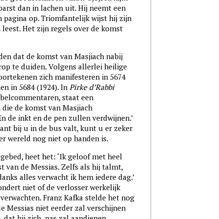
rst dan in lachen uit. Hij neemt een
 pagina op. Triomfantelijk wijst hij zijn
 leest. Het zijn regels over de komst
fden dat de komst van Masjiach nabij
p te duiden. Volgens allerlei heilige
oortekenen zich manifesteren in 5674
n in 5684 (1924). In
Pirke d’Rabbi
ijbelcommentaren, staat een
die de komst van Masjiach
En de inkt en de pen zullen verdwijnen.’
t bij u in de bus valt, kunt u er zeker
der wereld nog niet op handen is.
 gebed, heet het: ‘Ik geloof met heel
 van de Messias. Zelfs als hij talmt,
danks alles verwacht ik hem iedere dag.’
dert niet of de verlosser werkelijk
verwachten. Franz Kafka stelde het nog
 de Messias niet eerder zal verschijnen
 dat hij zich pas zal aandienen