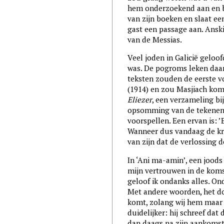
hem onderzoekend aan en ba
van zijn boeken en slaat een
gast een passage aan. Anski
van de Messias.
Veel joden in Galicië geloo
was. De pogroms leken daaro
teksten zouden de eerste v
(1914) en zou Masjiach kome
Eliezer
, een verzameling b
opsomming van de tekenen 
voorspellen. Een ervan is: ’
Wanneer dus vandaag de kran
van zijn dat de verlossing 
In ‘Ani ma-amin’, een joods
mijn vertrouwen in de komst
geloof ik ondanks alles. On
Met andere woorden, het don
komt, zolang wij hem maar 
duidelijker: hij schreef dat
dan daags na zijn aankomst,