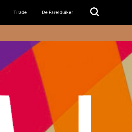
Search
Tirade
De Parelduiker
for: