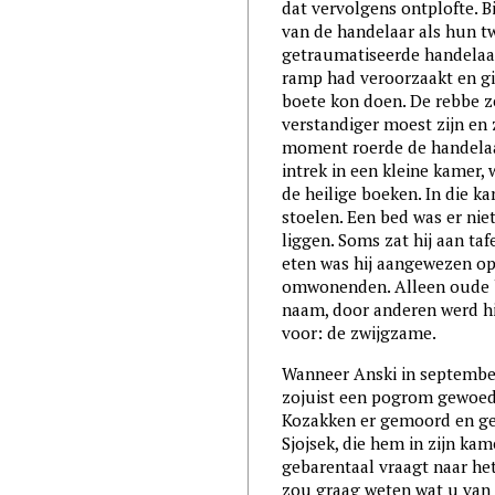
dat vervolgens ontplofte. 
van de handelaar als hun t
getraumatiseerde handelaar
ramp had veroorzaakt en gi
boete kon doen. De rebbe z
verstandiger moest zijn en
moment roerde de handelaar
intrek in een kleine kamer,
de heilige boeken. In die k
stoelen. Een bed was er niet
liggen. Soms zat hij aan ta
eten was hij aangewezen o
omwonenden. Alleen oude b
naam, door anderen werd hi
voor: de zwijgzame.
Wanneer Anski in september 
zojuist een pogrom gewoe
Kozakken er gemoord en ge
Sjojsek, die hem in zijn ka
gebarentaal vraagt naar het
zou graag weten wat u van d