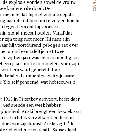
Bij de explosie vonden zowel de vrouw
wee kinderen de dood. De
 meende dat hij met zijn uitroep de
ng naar de rabbijn om te vragen hoe hij
ei tegen hem dat hij voortaan
 zijn mond moest houden. Vanaf dat
 zijn tong niet meer. Hij nam zijn
 waar hij voortdurend gebogen zat over
amer stond een tafeltje met twee
. In vijftien jaar was de man nooit gaan
fel een paar uur te dommelen. Voor zijn
p wat hem werd gebracht door
ekenden herinnerden zich zijn ware
j ‘Sjojsek’genoemd, wat hebreeuws is
1915 in Tsjortkov arriveert, heeft daar
d. Gedurende een week hebben
plunderd. Anski brengt een bezoek aan
mertje hartelijk verwelkomt en hem in
 doel van zijn komst. Anski zegt: ‘Ik
e gebeurtenissen vindt.’ Sjojsek kijkt