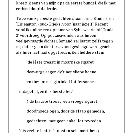
kreeg ik eens van mijn opa de eerste bundel, die ik met
eerbied doorbladerde.
Twee van zijn beste gedichten staan erin: ‘Etude 2’ en
‘Eis eauton’ (oud-Grieks, voor ‘naar jezelf’. Recent
vond ik online een opname van Sybe waarin hij ‘Etude
2’ voordroeg. Op poëzieavonden was hij een
veelgevraagde dichter. Iemand zei laatst zelfs tegen
mij dat er geen dichtersavond geslaagd werd geacht
als hij er niet had opgetreden. Een heldere stem:
‘de lêste treast: in moarnske sigaret
deawurge eagen dy’t net sliepe koene
en tinzen: mei gjin inkel lot fersoene…
– it daget al, en it is fierste let.’
(‘de laatste troost: een vroege sigaret
doodmoede ogen, door de slaap gemeden,
gedachten: met geen enkel lot tevreden…
– ’t is veel te laat, in ’t oosten schemert het.’)