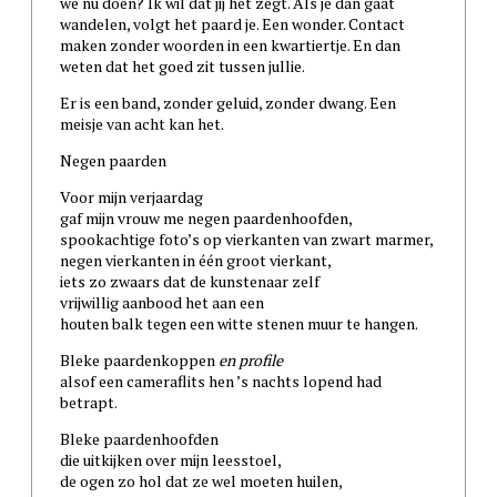
we nu doen? Ik wil dat jij het zegt. Als je dan gaat
wandelen, volgt het paard je. Een wonder. Contact
maken zonder woorden in een kwartiertje. En dan
weten dat het goed zit tussen jullie.
Er is een band, zonder geluid, zonder dwang. Een
meisje van acht kan het.
Negen paarden
Voor mijn verjaardag
gaf mijn vrouw me negen paardenhoofden,
spookachtige foto’s op vierkanten van zwart marmer,
negen vierkanten in één groot vierkant,
iets zo zwaars dat de kunstenaar zelf
vrijwillig aanbood het aan een
houten balk tegen een witte stenen muur te hangen.
Bleke paardenkoppen
en profile
alsof een cameraflits hen ’s nachts lopend had
betrapt.
Bleke paardenhoofden
die uitkijken over mijn leesstoel,
de ogen zo hol dat ze wel moeten huilen,