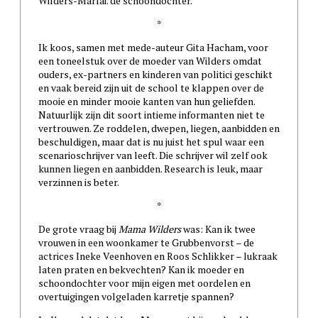
Wilders-Marfai. de schoondochter.
*
Ik koos, samen met mede-auteur Gita Hacham, voor
een toneelstuk over de moeder van Wilders omdat
ouders, ex-partners en kinderen van politici geschikt
en vaak bereid zijn uit de school te klappen over de
mooie en minder mooie kanten van hun geliefden.
Natuurlijk zijn dit soort intieme informanten niet te
vertrouwen. Ze roddelen, dwepen, liegen, aanbidden en
beschuldigen, maar dat is nu juist het spul waar een
scenarioschrijver van leeft. Die schrijver wil zelf ook
kunnen liegen en aanbidden. Research is leuk, maar
verzinnen is beter.
*
De grote vraag bij
Mama Wilders
was: Kan ik twee
vrouwen in een woonkamer te Grubbenvorst – de
actrices Ineke Veenhoven en Roos Schlikker – lukraak
laten praten en bekvechten? Kan ik moeder en
schoondochter voor mijn eigen met oordelen en
overtuigingen volgeladen karretje spannen?