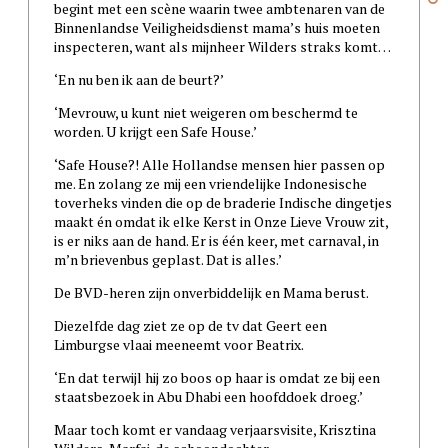
begint met een scène waarin twee ambtenaren van de
Binnenlandse Veiligheidsdienst mama’s huis moeten
inspecteren, want als mijnheer Wilders straks komt…
‘En nu ben ik aan de beurt?’
‘Mevrouw, u kunt niet weigeren om beschermd te
worden. U krijgt een Safe House.’
‘Safe House?! Alle Hollandse mensen hier passen op
me. En zolang ze mij een vriendelijke Indonesische
toverheks vinden die op de braderie Indische dingetjes
maakt én omdat ik elke Kerst in Onze Lieve Vrouw zit,
is er niks aan de hand. Er is één keer, met carnaval, in
m’n brievenbus geplast. Dat is alles.’
De BVD-heren zijn onverbiddelijk en Mama berust.
Diezelfde dag ziet ze op de tv dat Geert een
Limburgse vlaai meeneemt voor Beatrix.
‘En dat terwijl hij zo boos op haar is omdat ze bij een
staatsbezoek in Abu Dhabi een hoofddoek droeg.’
Maar toch komt er vandaag verjaarsvisite, Krisztina