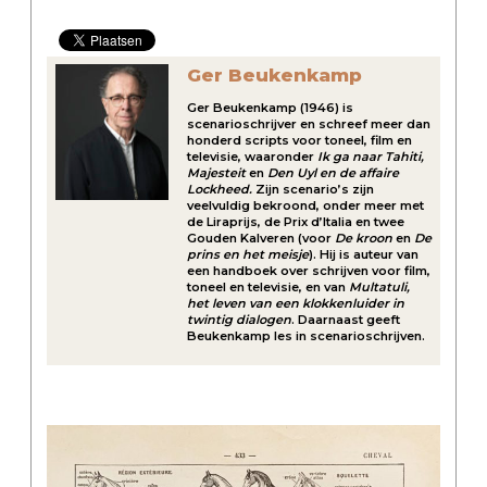
Ger Beukenkamp
Ger Beukenkamp (1946) is
scenarioschrijver en schreef meer dan
honderd scripts voor toneel, film en
televisie, waaronder
Ik ga naar Tahiti,
Majesteit
en
Den Uyl en de affaire
Lockheed.
Zijn scenario’s zijn
veelvuldig bekroond, onder meer met
de Liraprijs, de Prix d’Italia en twee
Gouden Kalveren (voor
De kroon
en
De
prins en het meisje
). Hij is auteur van
een handboek over schrijven voor film,
toneel en televisie, en van
Multatuli,
het leven van een klokkenluider in
twintig dialogen
. Daarnaast geeft
Beukenkamp les in scenarioschrijven.