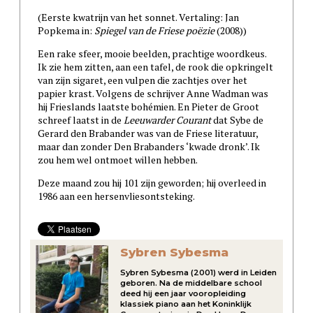
(Eerste kwatrijn van het sonnet. Vertaling: Jan
Popkema in:
Spiegel van de Friese poëzie
(2008))
Een rake sfeer, mooie beelden, prachtige woordkeus.
Ik zie hem zitten, aan een tafel, de rook die opkringelt
van zijn sigaret, een vulpen die zachtjes over het
papier krast. Volgens de schrijver Anne Wadman was
hij Frieslands laatste bohémien. En Pieter de Groot
schreef laatst in de
Leeuwarder Courant
dat Sybe de
Gerard den Brabander was van de Friese literatuur,
maar dan zonder Den Brabanders ‘kwade dronk’. Ik
zou hem wel ontmoet willen hebben.
Deze maand zou hij 101 zijn geworden; hij overleed in
1986 aan een hersenvliesontsteking.
Sybren Sybesma
Sybren Sybesma (2001) werd in Leiden
geboren. Na de middelbare school
deed hij een jaar vooropleiding
klassiek piano aan het Koninklijk