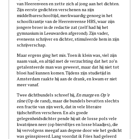
van Heerenveen en zette zich al jong aan het dichten.
Zijn eerste gedichten verschenen na zijn
middelbareschooltijd, merkwaardig genoeg in het
schoolkrantje van de Heerenveense HBS, waar zijn
jongere broer in de redactie zat (zelf had hij het
gymnasium in Leeuwarden afgerond). Zijn vader,
eveneens schrijver en dichter, stimuleerde hem in zijn
schrijverschap.
Maar ergens ging het mis. Toen ik klein was, viel zijn
naam vaak, en altijd met de verzuchting dat het zo’n
getalenteerde man was geweest, maar dat hij niet tot
bloei had kunnen komen. Tijdens zijn studietijd in
Amsterdam raakte hij aan de drank, en kwam er niet
meer vanaf.
Twee dichtbundels schreef hij,
En marge
en
Op ’e
râne
(Op de rand), maar die bundels bevatten slechts
een fractie van zijn werk, dat in vele literaire
tijdschriften verscheen. En als goede
gelegenheidsdichter pende hij uit de losse pols vele
kwatrijnen neer (op bierviltjes en losse blaadjes), die
hij vervolgens meegaf aan degene door wie het gedicht
was geïnspireerd. Lang voordat ik Fries had geleerd