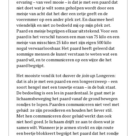
ervaring – van veel mooie – is dat je met een paard dat
niet doet wat je wilt soms geholpen wordt door een
meisje van acht dat het dier een zetje geeft en de
voeremmer op een ander plek zet. En daarmee heel
vriendelijk en niet zo bedoeld mij op mijn plek zet.
Paard en meisje begrijpen elkaar uitstekend. Voor een
paard is het verschil tussen een man van 75 kilo en een
meisje van misschien 25 kilo met zijn eigen 500 kilo
nogal verwaarloosbaar. Het paard heeft geleerd dat
sommige mensen de kunst verstaan te weten wat een
paard wil, en te communiceren op een wijze die het
paard begrijpt.
Het mooiste vond ik tot dusver de
join up
. Longeren:
dat is als je met een paard en een longeerzweep – een
soort hengel met een touwtje eraan – in de bak staat.
De bedoeling is een les in paardentaal. Je gaat met je
lichaamsbeweging het paard vanaf de grond bewegen
rondjes te lopen. Paarden communiceren niet veel met
geluid: ze zijn prooidieren en houden het liever stil.
Met hen communiceren door geluid werkt dan ook
niet heel goed. Je lichaam drijft ze aan te doen wat je
samen wilt. Wanneer je je armen strekt en zijn route
een beetje blokkeert begrijpt het paard dat het rondje