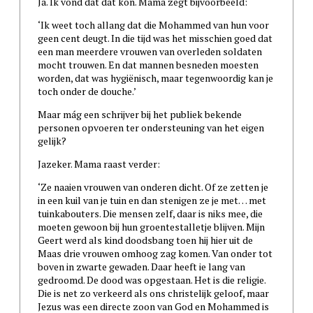
Ja. Ik vond dat dat kon. Mama zegt bijvoorbeeld:
‘Ik weet toch allang dat die Mohammed van hun voor
geen cent deugt. In die tijd was het misschien goed dat
een man meerdere vrouwen van overleden soldaten
mocht trouwen. En dat mannen besneden moesten
worden, dat was hygiënisch, maar tegenwoordig kan je
toch onder de douche.’
Maar mág een schrijver bij het publiek bekende
personen opvoeren ter ondersteuning van het eigen
gelijk?
Jazeker. Mama raast verder:
‘Ze naaien vrouwen van onderen dicht. Of ze zetten je
in een kuil van je tuin en dan stenigen ze je met… met
tuinkabouters. Die mensen zelf, daar is niks mee, die
moeten gewoon bij hun groentestalletje blijven. Mijn
Geert werd als kind doodsbang toen hij hier uit de
Maas drie vrouwen omhoog zag komen. Van onder tot
boven in zwarte gewaden. Daar heeft ie lang van
gedroomd. De dood was opgestaan. Het is die religie.
Die is net zo verkeerd als ons christelijk geloof, maar
Jezus was een directe zoon van God en Mohammed is