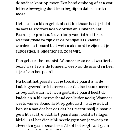
de andere kant op moet. Een hand omhoog of een wat
fellere beweging doet hem begrijpen dat ’ie harder
moet.
Het is al een klein geluk als dit blijkbaar lukt: je hebt
de eerste stotterende woorden en zinnen in het
Paards gesproken. Na verloop van tijd blijkt een
wetmatigheid te zijn dat de rondjes iets kleiner
worden: het paard laat weten akkoord te zijn met je
suggesties, je leiderschap, zo je wilt.
Dan gebeurt het mooist. Wanneer je zo een kwartiertje
bezig was, leg je de longeerzweep op de grond en keer
je je af van het paard.
Nu komt het paard naar je toe. Het paard is in de
kudde gewend te luisteren naar de dominante merrie:
zij bepaalt waar het heen gaat. Het paard heeft de
kudde en in kleiner verband een leider nodig. Wanneer
je iets van een band hebt opgebouwd – wat je ook al
kon zien aan dat het oor dat het meest nabij is naar je
gericht raakt, en dat het paard zijn hoofd iets lager
hield – zal het dier je bij neerleggen van je zweep en
afwenden gaan benaderen. Alsof het zegt: wat gaan