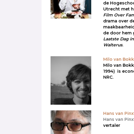
de Hogeschoo
Utrecht met h
Film Over Fam
drama over d
maakbaarhei
de door hem 
Laatste Dag i
Walterus
.
Milo van Bok
Milo van Bok
1994) is econ
NRC.
Hans van Pinx
Hans van Pinx
vertaler