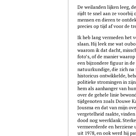
De weilanden lijken leeg, de
rijdt te snel aan ze voorbi
mensen en dieren te ontdek
precies op tijd af voor de tr
Ik heb lang vermeden het 
slaan. Hij leek me wat oubol
waarom ik dat dacht, missch
foto’s, of de manier waaro
een bijzondere figuur in de 
natuurkundige, die zich na 
historicus ontwikkelde, beho
politieke stromingen in zij
hem als aanhanger van hun
over de gehele linie bewon
tijdgenoten zoals Douwe Kal
Jousma en dat van mijn ov
vergetelheid raakte, vinden
dood nog weerklank. Sterker
vermeerderde en herziene u
uit 1978, en ook werd hij p