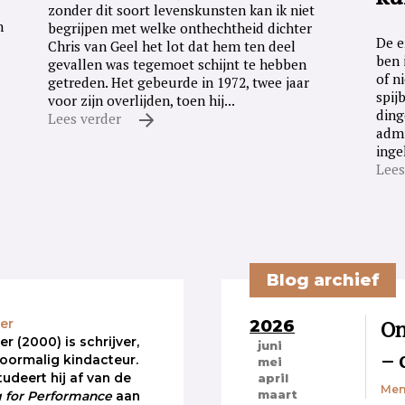
zonder dit soort levenskunsten kan ik niet
n
begrijpen met welke onthechtheid dichter
De e
Chris van Geel het lot dat hem ten deel
ben 
gevallen was tegemoet schijnt te hebben
of n
getreden. Het gebeurde in 1972, twee jaar
spij
voor zijn overlijden, toen hij...
ding
Lees verder
admi
inge
Lees
Blog archief
2026
On
er
 (2000) is schrijver,
juni
– 
voormalig kindacteur.
mei
udeert hij af van de
april
Men
maart
g for Performance
aan