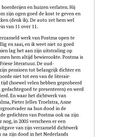
 boerderijen en huizen verlaten. Hij
j om zijn ogen goed de kost te geven en
ken (denk ik). De auto zet hem wel
ein van 11 over 11.
verzameld werk van Postma open te
lig en saai, en ik weet niet zo goed
ien lag het aan zijn uitstraling op
p men hem altijd bewierookte. Postma is
Friese literatuur. De oud-
zijn pensioen tot belangrijk dichter en
orde niet tot een van de literair-
n tijd (hoewel velen hebben geprobeerd
 gedachtegoed te presenteren) en werd
derd. En waar het dichtwerk van
ma, Pieter Jelles Troelstra, Anne
ergrootvader na hun dood in de
 de gedichten van Postma ook na zijn
 nog, in 2005 verscheen er een
itgave van zijn verzameld dichtwerk
as na zijn dood in het Nederlands