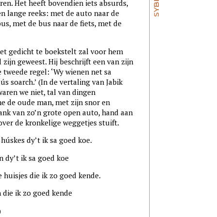
eren. Het heeft bovendien iets absurds,
een lange reeks: met de auto naar de
bus, met de bus naar de fiets, met de
et gedicht te boekstelt zal voor hem
ijn geweest. Hij beschrijft een van zijn
De tweede regel: ‘Wy wienen net sa
s soarch.’ (In de vertaling van Jabik
aren we niet, tal van dingen
me de oude man, met zijn snor en
bank van zo’n grote open auto, hand aan
over de kronkelige weggetjes stuift.
kes dy’t ik sa goed koe.
y’t ik sa goed koe
isjes die ik zo goed kende.
e ik zo goed kende
)