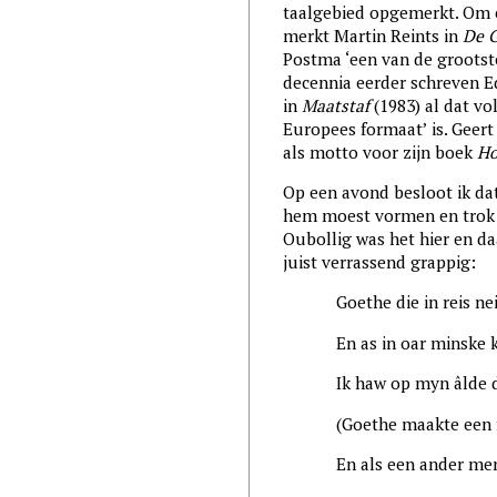
taalgebied opgemerkt. Om e
merkt Martin Reints in
De 
Postma ‘een van de grootste
decennia eerder schreven E
in
Maatstaf
(1983) al dat vo
Europees formaat’ is. Geer
als motto voor zijn boek
Ho
Op een avond besloot ik dat
hem moest vormen en trok h
Oubollig was het hier en daa
juist verrassend grappig:
Goethe die in reis nei It
En as in oar minske ka
Ik haw op myn âlde dei 
(Goethe maakte een reis 
En als een ander mens 