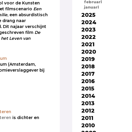
februari
l voor de Kunsten
januari
et filmscenario
Een
2025
ilie
, een absurdistisch
e drang naar
2024
d
.
Dit najaar verschijnt
2023
geschreven film
De
2022
n het Leven van
2021
2020
2019
kum
kum (Amsterdam,
2018
omieverslaggever bij
2017
2016
2015
2014
2013
2012
teren
2011
teren
is dichter en
2010