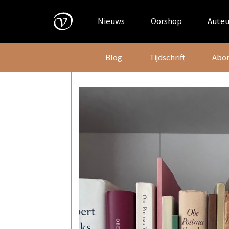
Skip
to
Nieuws
Oorshop
Auteu
content
Blog
Tijdschrift
Abo