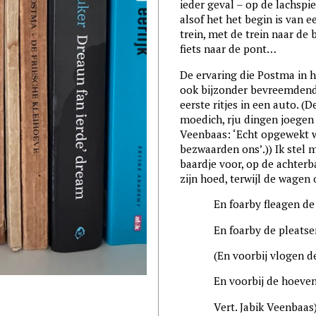
ieder geval – op de lachspi
alsof het het begin is van 
trein, met de trein naar de 
fiets naar de pont…
De ervaring die Postma in h
ook bijzonder bevreemdend z
eerste ritjes in een auto. (
moedich, rju dingen joegen ú
Veenbaas: ‘Echt opgewekt w
bezwaarden ons’.)) Ik stel 
baardje voor, op de achter
zijn hoed, terwijl de wagen 
En foarby fleagen de hús
En foarby de pleatsen d
(En voorbij vlogen de hu
En voorbij de hoeven di
Vert. Jabik Veenbaas