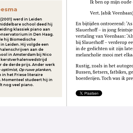
Ik ben op mijn oude dag
besma
Vert. Jabik Veenbaas
(2001) werd in Leiden
En bijtijden ontroerend: ‘As
middelbare school deed hij
Slauerhoff – in jong feintsje
eiding klassiek piano aan
onservatorium in Den Haag.
vertaling van Veenbaas: ‘Al
e hij Biomedische
bij Slauerhoff – verderop ee
n Leiden. Hij volgde een
in de gedichten uit zijn late
rhalenschrijven aan de
melancholie mooi met elka
hool in Amsterdam bij Nico
kerstverhalenwedstrijd
r de derde prijs. Ander werk
Rustig, zoals in het autoged
 optimist
,
Op ruwe planken
,
Bussen, fietsers, fatbikes, 
 in het Friese literaire
boerderijen. Toch was ik pre
. Momenteel studeert hij in
lt nog veel piano.