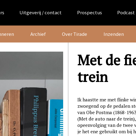
rs
Uitgeverij / contact
Prospectus
Podcast
nneren
Archief
Over Tirade
Inzenden
Met de fi
trein
Ik haastte me met flinke win
zwoegend op de pedalen sto
van Obe Postma (1868-1963) 
(Met de auto naar de trein),
opeenvolging van de twee v
je het ene gebruikt om bij h