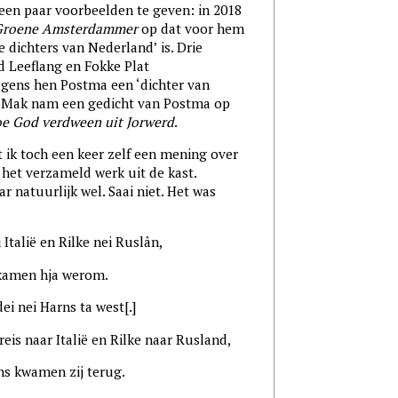
en paar voorbeelden te geven: in 2018
Groene Amsterdammer
op dat voor hem
 dichters van Nederland’ is. Drie
d Leeflang en Fokke Plat
lgens hen Postma een ‘dichter van
t Mak nam een gedicht van Postma op
e God verdween uit Jorwerd
.
 ik toch een keer zelf een mening over
et verzameld werk uit de kast.
r natuurlijk wel. Saai niet. Het was
alië en Rilke nei Ruslân,
men hja werom.
nei Harns ta west[.]
naar Italië en Rilke naar Rusland,
kwamen zij terug.