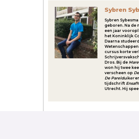
Sybren Sy
Sybren Sybesma 
geboren. Na de 
een jaar vooropl
het Koninklijk C
Daarna studeerd
Wetenschappen i
cursus korte ve
Schrijversvaksc
Dros. Bij de
Mare
won hij twee kee
verscheen op
De
De Parelduiker
en
tijdschrift
Ensafh
Utrecht. Hij spee