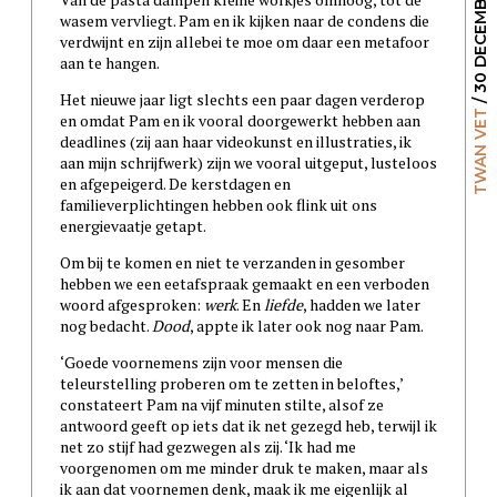
/ 30 DECEMBER 2023
wasem vervliegt. Pam en ik kijken naar de condens die
verdwijnt en zijn allebei te moe om daar een metafoor
aan te hangen.
Het nieuwe jaar ligt slechts een paar dagen verderop
TWAN VET
en omdat Pam en ik vooral doorgewerkt hebben aan
deadlines (zij aan haar videokunst en illustraties, ik
aan mijn schrijfwerk) zijn we vooral uitgeput, lusteloos
en afgepeigerd. De kerstdagen en
familieverplichtingen hebben ook flink uit ons
energievaatje getapt.
Om bij te komen en niet te verzanden in gesomber
hebben we een eetafspraak gemaakt en een verboden
woord afgesproken:
werk
. En
liefde
, hadden we later
nog bedacht.
Dood
, appte ik later ook nog naar Pam.
‘Goede voornemens zijn voor mensen die
teleurstelling proberen om te zetten in beloftes,’
constateert Pam na vijf minuten stilte, alsof ze
antwoord geeft op iets dat ik net gezegd heb, terwijl ik
net zo stijf had gezwegen als zij. ‘Ik had me
voorgenomen om me minder druk te maken, maar als
ik aan dat voornemen denk, maak ik me eigenlijk al