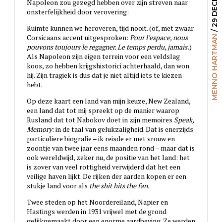
Napoleon zou gezegd hebben over zijn streven naar
onsterfelijkheid door verovering:
Ruimte kunnen we heroveren, tijd nooit. (of, met zwaar
Corsicaans accent uitgesproken:
Pour l’espace, nous
MENNO HARTMAN
pouvons toujours le regagner. Le temps perdu, jamais.
)
Als Napoleon zijn eigen terrein voor een veldslag
koos, zo hebben krijgshistorici achterhaald, dan won
hij. Zijn tragiek is dus dat je niet altijd iets te kiezen
hebt.
Op deze kaart een land van mijn keuze, New Zealand,
een land dat tot mij spreekt op de manier waarop
Rusland dat tot Nabokov doet in zijn memoires
Speak,
Memory
: in de taal van gelukzaligheid. Dat is enerzijds
particuliere biografie – ik reisde er met vrouw en
zoontje van twee jaar eens maanden rond – maar dat is
ook wereldwijd, zeker nu, de positie van het land: het
is zover van veel rottigheid verwijderd dat het een
veilige haven lijkt. De rijken der aarden kopen er een
stukje land voor als
the shit hits the fan.
Twee steden op het Noordereiland, Napier en
Hastings werden in 1931 vrijwel met de grond
gelijkgemaakt door een enorme aardbeving. Ze werden