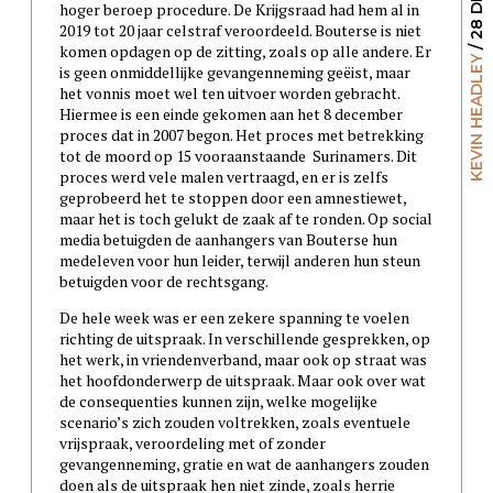
hoger beroep procedure. De Krijgsraad had hem al in
2019 tot 20 jaar celstraf veroordeeld. Bouterse is niet
komen opdagen op de zitting, zoals op alle andere. Er
KEVIN HEADLEY
is geen onmiddellijke gevangenneming geëist, maar
het vonnis moet wel ten uitvoer worden gebracht.
Hiermee is een einde gekomen aan het 8 december
proces dat in 2007 begon. Het proces met betrekking
tot de moord op 15 vooraanstaande Surinamers. Dit
proces werd vele malen vertraagd, en er is zelfs
geprobeerd het te stoppen door een amnestiewet,
maar het is toch gelukt de zaak af te ronden. Op social
media betuigden de aanhangers van Bouterse hun
medeleven voor hun leider, terwijl anderen hun steun
betuigden voor de rechtsgang.
De hele week was er een zekere spanning te voelen
richting de uitspraak. In verschillende gesprekken, op
het werk, in vriendenverband, maar ook op straat was
het hoofdonderwerp de uitspraak. Maar ook over wat
de consequenties kunnen zijn, welke mogelijke
scenario’s zich zouden voltrekken, zoals eventuele
vrijspraak, veroordeling met of zonder
gevangenneming, gratie en wat de aanhangers zouden
doen als de uitspraak hen niet zinde, zoals herrie