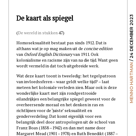
De kaart als spiegel
/ 24 DECEMBER 2023
(
De wereld in stukken
47)
Homoseksualiteit bestaat pas sinds 1912. Dat is
althans wat je op mag maken uit de
concise edition
van
Oxford English Dictionary
van 1911. Ook
kolonialisme en racisme zijn van na die tijd. Want geen
MENNO HARTMAN
wordt vermeld in dat toch uitgebreide werk.
Wat deze kaart toont is tweeledig: het tegelpatroon
van invloedssferen – waar geldt welke tijd? – laat
meteen het koloniale verleden zien. Maar ook is deze
wonderlijke kaart met zijn rondgestrooide
eilandrijkjes een belangrijke spiegel geweest voor de
overheersende moraal en het denken in ras en
richtlijnen voor de ‘juiste’ seksualiteit en
genderverdeling. Dat komt eigenlijk voor een
belangrijk deel door antropologen uit de school van
Franz Boas (1858 –1942) en dan met name door
Margaret Mead (1901 –1978) en Ruth Benedikt (1887 –