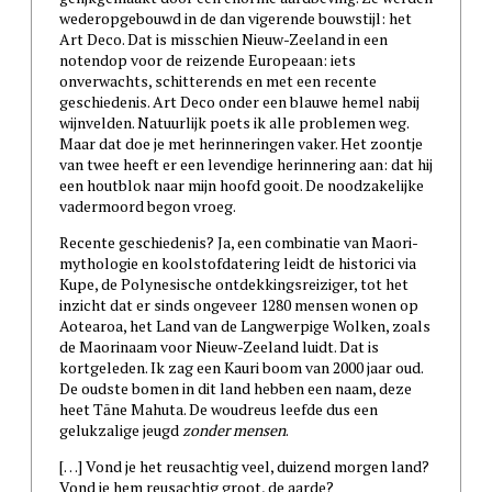
wederopgebouwd in de dan vigerende bouwstijl: het
Art Deco. Dat is misschien Nieuw-Zeeland in een
notendop voor de reizende Europeaan: iets
onverwachts, schitterends en met een recente
geschiedenis. Art Deco onder een blauwe hemel nabij
wijnvelden. Natuurlijk poets ik alle problemen weg.
Maar dat doe je met herinneringen vaker. Het zoontje
van twee heeft er een levendige herinnering aan: dat hij
een houtblok naar mijn hoofd gooit. De noodzakelijke
vadermoord begon vroeg.
Recente geschiedenis? Ja, een combinatie van Maori-
mythologie en koolstofdatering leidt de historici via
Kupe, de Polynesische ontdekkingsreiziger, tot het
inzicht dat er sinds ongeveer 1280 mensen wonen op
Aotearoa, het Land van de Langwerpige Wolken, zoals
de Maorinaam voor Nieuw-Zeeland luidt. Dat is
kortgeleden. Ik zag een Kauri boom van 2000 jaar oud.
De oudste bomen in dit land hebben een naam, deze
heet Tāne Mahuta. De woudreus leefde dus een
gelukzalige jeugd
zonder mensen
.
[…] Vond je het reusachtig veel, duizend morgen land?
Vond je hem reusachtig groot, de aarde?