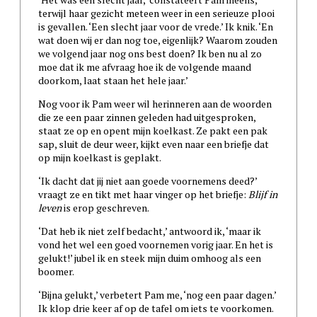
terwijl haar gezicht meteen weer in een serieuze plooi
is gevallen. ‘Een slecht jaar voor de vrede.’ Ik knik. ‘En
wat doen wij er dan nog toe, eigenlijk? Waarom zouden
we volgend jaar nog ons best doen? Ik ben nu al zo
moe dat ik me afvraag hoe ik de volgende maand
doorkom, laat staan het hele jaar.’
Nog voor ik Pam weer wil herinneren aan de woorden
die ze een paar zinnen geleden had uitgesproken,
staat ze op en opent mijn koelkast. Ze pakt een pak
sap, sluit de deur weer, kijkt even naar een briefje dat
op mijn koelkast is geplakt.
‘Ik dacht dat jij niet aan goede voornemens deed?’
vraagt ze en tikt met haar vinger op het briefje:
Blijf in
leven
is erop geschreven.
‘Dat heb ik niet zelf bedacht,’ antwoord ik, ‘maar ik
vond het wel een goed voornemen vorig jaar. En het is
gelukt!’ jubel ik en steek mijn duim omhoog als een
boomer.
‘Bijna gelukt,’ verbetert Pam me, ‘nog een paar dagen.’
Ik klop drie keer af op de tafel om iets te voorkomen.