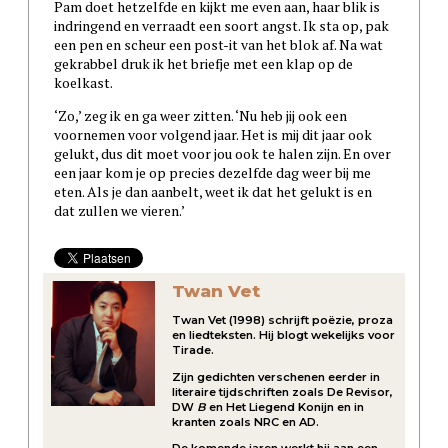
Pam doet hetzelfde en kijkt me even aan, haar blik is
indringend en verraadt een soort angst. Ik sta op, pak
een pen en scheur een post-it van het blok af. Na wat
gekrabbel druk ik het briefje met een klap op de
koelkast.
‘Zo,’ zeg ik en ga weer zitten. ‘Nu heb jij ook een
voornemen voor volgend jaar. Het is mij dit jaar ook
gelukt, dus dit moet voor jou ook te halen zijn. En over
een jaar kom je op precies dezelfde dag weer bij me
eten. Als je dan aanbelt, weet ik dat het gelukt is en
dat zullen we vieren.’
Twan Vet
Twan Vet (1998) schrijft poëzie, proza
en liedteksten. Hij blogt wekelijks voor
Tirade.
Zijn gedichten verschenen eerder in
literaire tijdschriften zoals De Revisor,
DW
B
en Het Liegend Konijn en in
kranten zoals NRC en AD.
De komende jaren werkt hij aan een