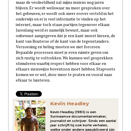
maar de verdeeldheid zal mijns inziens nog jaren
blijven. Er wordt weliswaar nu meer gesproken over
het gebeuren, er wordt ook meer erover verteld in het
onderwijs en er is veel informatie te vinden op het
internet, maar toch staan partijen tegenover elkaar.
Jarenlang werd er namelijk bewust, maar ook
onbewust aangegeven dat je een kant moest kiezen, de
kant van Bouterse of de kant van de tegenstanders.
Verzoening en heling moeten we niet forceren.
Bepaalde processen moet je even ruimte geven om
zich rustig te voltrekken. We kunnen wel gesprekken
stimuleren waarbij respect hebben voor elkaar en
elkaars zienswijze boventoon moet hebben. Stapvoets
komen we er wel, door meer te praten en vooral naar
elkaar te luisteren.
Kevin Headley
Kevin Headley (1983) is een
Surinaamse documentairemaker,
journalist en schrijver. Sinds een aantal
jaar schrijft hij ook korte verhalen,
welke onder andere gepubliceerd zijn