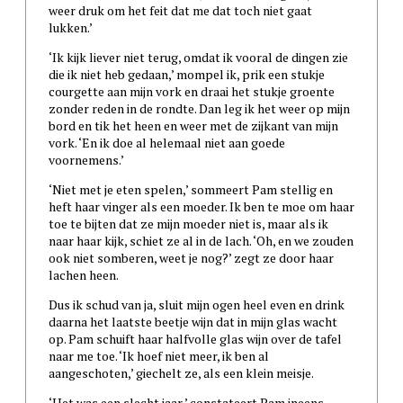
weer druk om het feit dat me dat toch niet gaat
lukken.’
‘Ik kijk liever niet terug, omdat ik vooral de dingen zie
die ik niet heb gedaan,’ mompel ik, prik een stukje
courgette aan mijn vork en draai het stukje groente
zonder reden in de rondte. Dan leg ik het weer op mijn
bord en tik het heen en weer met de zijkant van mijn
vork. ‘En ik doe al helemaal niet aan goede
voornemens.’
‘Niet met je eten spelen,’ sommeert Pam stellig en
heft haar vinger als een moeder. Ik ben te moe om haar
toe te bijten dat ze mijn moeder niet is, maar als ik
naar haar kijk, schiet ze al in de lach. ‘Oh, en we zouden
ook niet somberen, weet je nog?’ zegt ze door haar
lachen heen.
Dus ik schud van ja, sluit mijn ogen heel even en drink
daarna het laatste beetje wijn dat in mijn glas wacht
op. Pam schuift haar halfvolle glas wijn over de tafel
naar me toe. ‘Ik hoef niet meer, ik ben al
aangeschoten,’ giechelt ze, als een klein meisje.
‘Het was een slecht jaar,’ constateert Pam ineens,