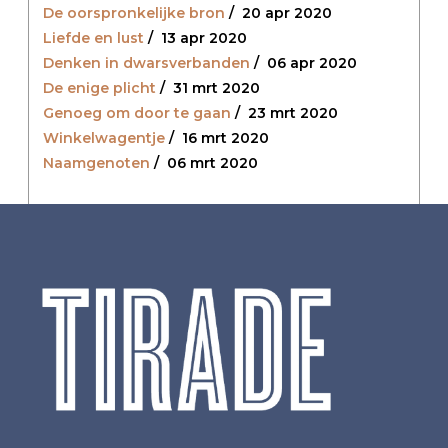
De oorspronkelijke bron
/
20 apr 2020
Liefde en lust
/
13 apr 2020
Denken in dwarsverbanden
/
06 apr 2020
De enige plicht
/
31 mrt 2020
Genoeg om door te gaan
/
23 mrt 2020
Winkelwagentje
/
16 mrt 2020
Naamgenoten
/
06 mrt 2020