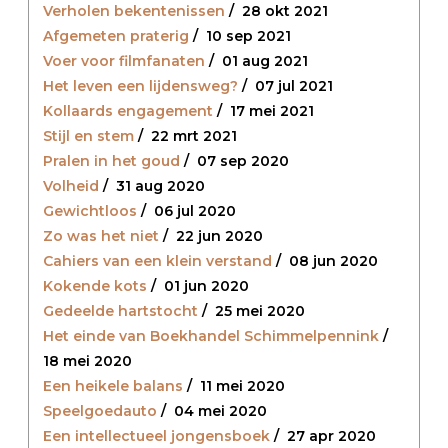
Verholen bekentenissen
/
28 okt 2021
Afgemeten praterig
/
10 sep 2021
Voer voor filmfanaten
/
01 aug 2021
Het leven een lijdensweg?
/
07 jul 2021
Kollaards engagement
/
17 mei 2021
Stijl en stem
/
22 mrt 2021
Pralen in het goud
/
07 sep 2020
Volheid
/
31 aug 2020
Gewichtloos
/
06 jul 2020
Zo was het niet
/
22 jun 2020
Cahiers van een klein verstand
/
08 jun 2020
Kokende kots
/
01 jun 2020
Gedeelde hartstocht
/
25 mei 2020
Het einde van Boekhandel Schimmelpennink
/
18 mei 2020
Een heikele balans
/
11 mei 2020
Speelgoedauto
/
04 mei 2020
Een intellectueel jongensboek
/
27 apr 2020