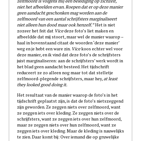
zelfmoord is volgens mij een belediging op zichzelf,
niet het afbeelden ervan. Roepen dat er op deze manier
geen aandacht geschonken mag worden aan de
zelfmoord van een aantal schrijfsters marginaliseert
niet alleen hun dood maar ook henzelf.”
Het is niet
zozeer het feit dat
Vice
deze foto’s liet maken en
afbeeldde dat mij stoort, maar wel de manier waarop –
haal in bovenstaand citaat de woorden ‘deze manier’
weg en je hebt een ware zin.
Vice
koos echter wel voor
deze manier, en ik vind dat deze foto’s de schrijfsters
juist marginaliseren: aan de schrijfsters’ werk wordt in
het blad geen aandacht besteed. Het tijdschrift
reduceert ze zo alleen nog maar tot dat stelletje
zelfmoord-plegende schrijfsters, maar hey,
at least
they looked good doing it.
Het resultaat van de manier waarop de foto’s in het
tijdschrift geplaatst zijn, is dat de foto’s nietszeggend
zijn geworden. Ze zeggen niets over zelfmoord, want
ze zeggen iets over kleding. Ze zeggen niets over de
schrijfsters, want ze zeggen iets over hun zelfmoord,
maar ze zeggen niets over hun zelfmoord, want ze
zeggen iets over kleding. Maar de kleding is nauwelijks
te zien. Daar komt bij: Over iemand die op gruwelijke