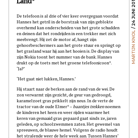
Land*
/ 24 JUNI 2013
De telefoon is al drie of vier keer overgegaan voordat
Hannes het getril in de borstzak van zijn geblokte
overhemd kan onderscheiden van het grote schudden
MARTIJN KNOL
en deinen dat het rondrijden in een trekker met zich
meebrengt. Hij zet de motor af, hangt zijn
gehoorbeschermers aan het grote stuur en springt op
het grasland waar hij aan het hooien is. De display van
zijn Nokia toont het nummer van de bank. Hannes
drukt op de toets met het groene telefoonicoon*.
‘Ja?’
‘Het gaat niet lukken, Hannes.’
Hij staart naar de berken aan de rand van de wei. De
zon verwarmt zijn gezicht, de geur van gedroogd,
karamelzoet gras prikkelt zijn neus. In de verte de
tractor van de oude Elmer* –
baantjes trekken
noemen
de kinderen het heen en weer rijden waarmee het
keren van gemaaid gras gepaard gaat sinds ze, jaren
geleden, op schoolzwemmen zaten. Het gewemel van
spreeuwen, de blauwe hemel. Volgens de radio houdt
het stralende weer de hele week aan. Tussen Hannes’