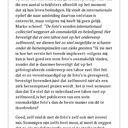
die een aantal schrijfsters afbeeldt op het moment
dat zij hun leven beëindigen. Hij vindt de internationale
ophef die naar aanleiding daarvan ontstaan is
onterecht, maar volgens mij heeft hij geen gelijk.
Marko schreef:
“De foto’s worden internationaal
collectief weggezet als onsmakelijk en beledigend. Het
bevestigt dat er een taboe rust op het onderwerp
zelfmoord; we dienen het zo snel mogelijke te scharen
onder de hersenspinselen van zieke geesten.
”
Ik zie niet
in hoe het eerste het tweede impliceert: volgens mij
kun je heel goed een serie foto’s onsmakelijk vinden,
zonder dat je daarmee bevestigt dat op het
gefotografeerde onderwerp een taboe rust. Het feit
dat er zo verontwaardigd op de foto’s is gereageerd,
bevestigt bovendien juist dat zelfmoord
niet
als een
ziek hersenspinsel gezien wordt: het is veel serieuzer
dan dat. En stel dat er inderdaad een taboe rust op
zelfmoord, is het publiceren van een serie
onsmakelijke foto’s dan de beste manier om dit te
doorbreken?
Goed, zelf vind ik met de foto’s zelf ook niet zoveel
mis. Sommigen zijn zelfs best mooi, al moet ik zeggen
dat ze als modefotografie geen al te sterke indruk