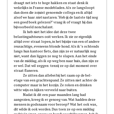
draagt net iets te hoge hakken en staat denk ik
wekelijks in Franse modebladen. Als ze langsloopt
dan doen die zojuist genoemde collega en ik altijd
alsof we haar
niet
nastaren. ‘Heb jij de laatste tijd nog
een goed boek gelezen?’ vraag ik of vraagt hij dan
bijvoorbeeld nonchalant.
Ik heb niet het idee dat deze twee
belastingadviseurs ooit werken. Ik zie ze eigenlijk
altijd over straat lopen, in het bijzijn van een of andere
reusachtige, eveneens blonde hond. Als ik ’s ochtends
langs hun kantoor fiets, dan zijn ze er natuurlijk nog
niet, want dan liggen ze nog te slapen. Aan het einde
van de middag, als ik op weg ben naar huis, dan zijn ze
er wel. Dat wil zeggen: tenzij ze op dat moment over
straat flaneren.
Ze zitten dan allebei bij het raam op de bel-
etage van een grachtenpand. Ze zitten niet achter de
computer maar in het kozijn. Ze roken en drinken
witte wijn en kijken verveeld naar buiten.
Nadat ik dit een paar maanden lang had
aangezien, kreeg ik er genoeg van. Wat hadden deze
mensen in godsnaam voor beroep? Wat het ook was,
dit wilde ik ook worden. Dus toen ze op een middag
gedrieën (man, vrouw en hond) voorbijkwamen, heb ik