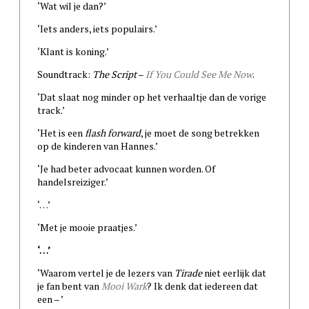
‘Wat wil je dan?’
‘Iets anders, iets populairs.’
‘Klant is koning.’
Soundtrack:
The Script
–
If You Could See Me Now
.
‘Dat slaat nog minder op het verhaaltje dan de vorige
track.’
‘Het is een
flash forward
, je moet de song betrekken
op de kinderen van Hannes.’
‘Je had beter advocaat kunnen worden. Of
handelsreiziger.’
‘…’
‘Met je mooie praatjes.’
‘…’
‘Waarom vertel je de lezers van
Tirade
niet eerlijk dat
je fan bent van
Mooi Wark
? Ik denk dat iedereen dat
een – ’