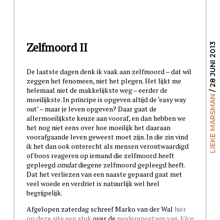
Zelfmoord II
/ 28 JUNI 2013
De laatste dagen denk ik vaak aan zelfmoord – dat wil
zeggen het fenomeen, niet het plegen. Het lijkt me
helemaal niet de makkelijkste weg – eerder de
LIEKE MARSMAN
moeilijkste. In principe is opgeven altijd de ‘easy way
out’ – maar je leven opgeven? Daar gaat de
allermoeilijkste keuze aan vooraf, en dan hebben we
het nog niet eens over hoe moeilijk het daaraan
voorafgaande leven geweest moet zijn. In die zin vind
ik het dan ook onterecht als mensen verontwaardigd
of boos reageren op iemand die zelfmoord heeft
gepleegd
omdat
diegene zelfmoord gepleegd heeft.
Dat het verliezen van een naaste gepaard gaat met
veel woede en verdriet is natuurlijk wel heel
begrijpelijk.
Afgelopen zaterdag schreef Marko van der Wal
hier
op deze site een stuk
over de
modereportage van
Vice