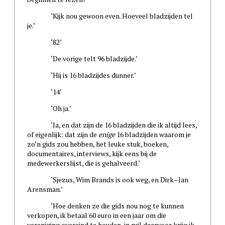
‘Kijk nou gewoon even. Hoeveel bladzijden tel
je.’
‘82’
‘De vorige telt 96 bladzijde.’
‘Hij is 16 bladzijdes dunner.’
‘14’
‘Oh ja.’
‘Ja, en dat zijn de 16 bladzijden die ik altijd lees,
of eigenlijk: dat zijn de
enige
16 bladzijden waarom je
zo’n gids zou hebben, het leuke stuk, boeken,
documentaires, interviews, kijk eens bij de
medewerkerslijst, die is gehalveerd.’
‘Sjezus, Wim Brands is ook weg, en Dirk–Jan
Arensman.’
‘Hoe denken ze die gids nou nog te kunnen
verkopen, ik betaal 60 euro in een jaar om die
vereniging overeind te houden, in ruil daarvoor krijg ik