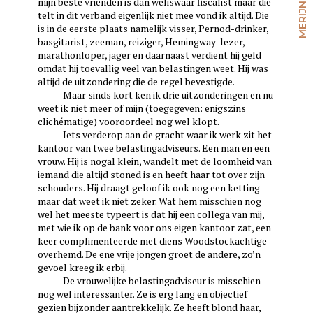
mijn beste vrienden is dan weliswaar fiscalist maar die
telt in dit verband eigenlijk niet mee vond ik altijd. Die
is in de eerste plaats namelijk visser, Pernod-drinker,
basgitarist, zeeman, reiziger, Hemingway-lezer,
marathonloper, jager en daarnaast verdient hij geld
omdat hij toevallig veel van belastingen weet. Hij was
altijd de uitzondering die de regel bevestigde.
Maar sinds kort ken ik drie uitzonderingen en nu
weet ik niet meer of mijn (toegegeven: enigszins
clichématige) vooroordeel nog wel klopt.
Iets verderop aan de gracht waar ik werk zit het
kantoor van twee belastingadviseurs. Een man en een
vrouw. Hij is nogal klein, wandelt met de loomheid van
iemand die altijd stoned is en heeft haar tot over zijn
schouders. Hij draagt geloof ik ook nog een ketting
maar dat weet ik niet zeker. Wat hem misschien nog
wel het meeste typeert is dat hij een collega van mij,
met wie ik op de bank voor ons eigen kantoor zat, een
keer complimenteerde met diens Woodstockachtige
overhemd. De ene vrije jongen groet de andere, zo’n
gevoel kreeg ik erbij.
De vrouwelijke belastingadviseur is misschien
nog wel interessanter. Ze is erg lang en objectief
gezien bijzonder aantrekkelijk. Ze heeft blond haar,