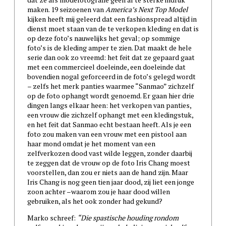
maken. 19 seizoenen van
America’s Next Top Model
kijken heeft mij geleerd dat een fashionspread altijd in
dienst moet staan van de te verkopen kleding en dat is
op deze foto’s nauwelijks het geval; op sommige
foto’s is de kleding amper te zien. Dat maakt de hele
serie dan ook zo vreemd: het feit dat ze gepaard gaat
met een commercieel doeleinde, een doeleinde dat
bovendien nogal geforceerd in de foto’s gelegd wordt
– zelfs het merk panties waarmee “Sanmao” zichzelf
op de foto ophangt wordt genoemd. Er gaan hier drie
dingen langs elkaar heen: het verkopen van panties,
een vrouw die zichzelf ophangt met een kledingstuk,
en het feit dat Sanmao echt bestaan heeft. Als je een
foto zou maken van een vrouw met een pistool aan
haar mond omdat je het moment van een
zelfverkozen dood vast wilde leggen, zonder daarbij
te zeggen dat de vrouw op de foto Iris Chang moest
voorstellen, dan zou er niets aan de hand zijn. Maar
Iris Chang is nog geen tien jaar dood, zij liet een jonge
zoon achter –waarom zou je haar dood willen
gebruiken, als het ook zonder had gekund?
Marko schreef:
“Die spastische houding rondom