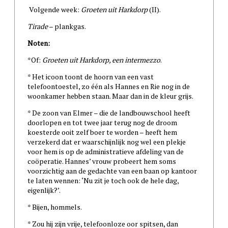
Volgende week:
Groeten uit Harkdorp
(II).
Tirade
– plankgas.
Noten:
*Of:
Groeten uit Harkdorp, een intermezzo
.
* Het icoon toont de hoorn van een vast
telefoontoestel, zo één als Hannes en Rie nog in de
woonkamer hebben staan. Maar dan in de kleur grijs.
* De zoon van Elmer – die de landbouwschool heeft
doorlopen en tot twee jaar terug nog de droom
koesterde ooit zelf boer te worden – heeft hem
verzekerd dat er waarschijnlijk nog wel een plekje
voor hem is op de administratieve afdeling van de
coöperatie. Hannes’ vrouw probeert hem soms
voorzichtig aan de gedachte van een baan op kantoor
te laten wennen: ‘Nu zit je toch ook de hele dag,
eigenlijk?’.
* Bijen, hommels.
* Zou hij zijn vrije, telefoonloze oor spitsen, dan