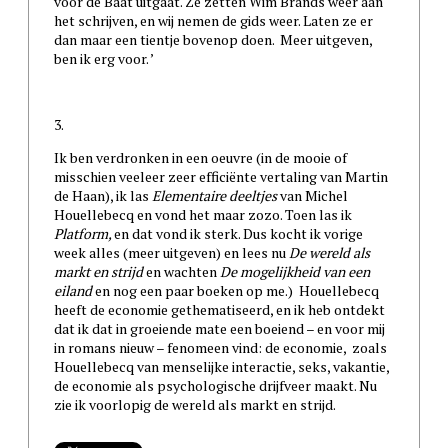
voor de Baat uitgaat. Ze zetten Wim Brands weer aan
het schrijven, en wij nemen de gids weer. Laten ze er
dan maar een tientje bovenop doen. Meer uitgeven,
ben ik erg voor. ’
3.
Ik ben verdronken in een oeuvre (in de mooie of
misschien veeleer zeer efficiënte vertaling van Martin
de Haan), ik las
Elementaire deeltjes
van Michel
Houellebecq en vond het maar zozo. Toen las ik
Platform,
en dat vond ik sterk. Dus kocht ik vorige
week alles
(meer uitgeven)
en lees nu
De wereld als
markt en strijd
en wachten
De mogelijkheid van een
eiland
en nog een paar boeken op me.) Houellebecq
heeft de economie gethematiseerd, en ik heb ontdekt
dat ik dat in groeiende mate een boeiend – en voor mij
in romans nieuw – fenomeen vind: de economie, zoals
Houellebecq
van menselijke interactie, seks, vakantie,
de economie als psychologische drijfveer maakt. Nu
zie ik voorlopig de wereld als markt en strijd.