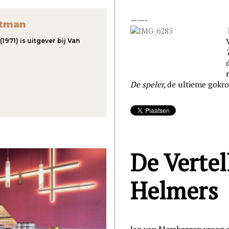
——-
rtman
971) is uitgever bij Van
De speler,
de ultieme gokr
De Vertel
Helmers