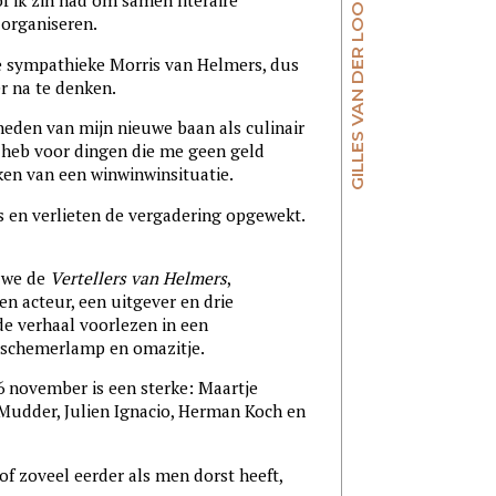
f ik zin had om samen literaire
GILLES VAN DER LOO
 organiseren.
de sympathieke Morris van Helmers, dus
er na te denken.
heden van mijn nieuwe baan als culinair
jd heb voor dingen die me geen geld
ken van een winwinwinsituatie.
 en verlieten de vergadering opgewekt.
n we de
Vertellers van Helmers
,
 acteur, een uitgever en drie
de verhaal voorlezen in een
f schemerlamp en omazitje.
 november is een sterke: Maartje
Mudder, Julien Ignacio, Herman Koch en
f zoveel eerder als men dorst heeft,