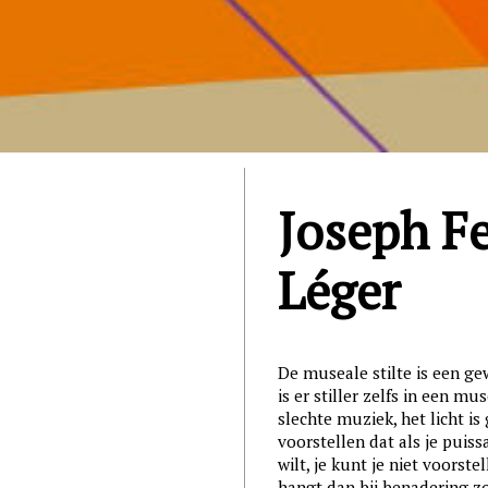
Joseph F
Léger
De museale stilte is een gew
is er stiller zelfs in een m
slechte muziek, het licht is
voorstellen dat als je puis
wilt, je kunt je niet voorst
hangt dan bij benadering z