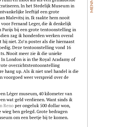
tiseren. In het Stedelijk Museum in
tvankelijke leeftijd een grote
an Malevitsj in. Ik raakte hem nooit
 voor Fernand Leger, die ik denkelijk
n Parijs bij een grote tentoonstelling in
dien zag ik honderden werken overal
hij niet. Zo’n poster als die hiernaast
edig. Deze tentoonstelling vond 16
ts. Nooit meer zie ik die unieke
. In London is in the Royal Acadamy of
rote overzichtstentoonstelling
e hang up. Als ik niet snel handel is die
n voorgoed weer verspreid over de
s een Léger museum, 40 kilometer van
en wat geld verdienen. Want sinds ik
in Reno
per ongeluk 500 dollar won,
de wieg ben gelegd. Grote bedragen
useum om een beetje bij te komen.