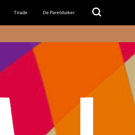
Search
Tirade
De Parelduiker
for: