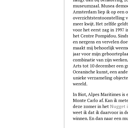
museumzaal. Musea democra
Amsterdam liep ik op een on
overzichtstentoonstelling v
meer kwijt. Het zelfde geldt
voor het eerst zag in 1997 i
het Centre Pompidou. Sinds
en nergens en vervelen doet 
maakt mij behoorlijk weemo
jaar voor mijn geboorteplaa
combinatie van zijn werken
Arts tot 10 december een g
Oceanische kunst, een ander
unieke verzameling objecte
wereld.
In Biot, Alpes Maritimes i
Monte Carlo af. Kan ik mete
deze zomer in het
Nugget 
weet ik dat ik daarvoor in 
winnen. En dan naar een m