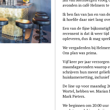
Jan van Mersbergen vroeg o
avonden in café Helmers te
Ik ben fan van Jan en van 
ik hoefde daar niet lang ov
Een van de fijne bijkomstig
recensent is dat ik weer ti
opleveren, dus ik mag spre
We vergaderden bij Helmers
Ons plan was prima.
Vijf keer per jaar verzorge
maandagavonden waarop een
schrijvers hun meest gelief
huiskamersetting, inclusie
De line up voor maandag 26
Wortel, hebben we. Marian 
Mark Pieters.
We beginnen om 20:00 uur o