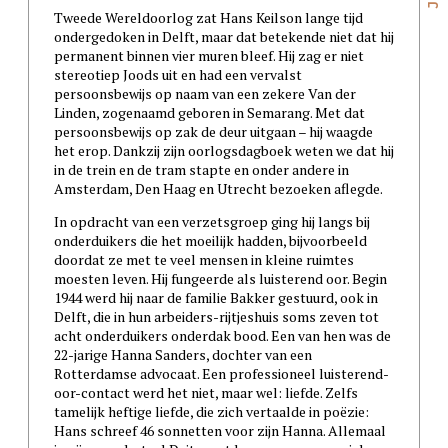
Tweede Wereldoorlog zat Hans Keilson lange tijd
ondergedoken in Delft, maar dat betekende niet dat hij
permanent binnen vier muren bleef. Hij zag er niet
stereotiep Joods uit en had een vervalst
persoonsbewijs op naam van een zekere Van der
Linden, zogenaamd geboren in Semarang. Met dat
persoonsbewijs op zak de deur uitgaan – hij waagde
het erop. Dankzij zijn oorlogsdagboek weten we dat hij
in de trein en de tram stapte en onder andere in
Amsterdam, Den Haag en Utrecht bezoeken aflegde.
In opdracht van een verzetsgroep ging hij langs bij
onderduikers die het moeilijk hadden, bijvoorbeeld
doordat ze met te veel mensen in kleine ruimtes
moesten leven. Hij fungeerde als luisterend oor. Begin
1944 werd hij naar de familie Bakker gestuurd, ook in
Delft, die in hun arbeiders-rijtjeshuis soms zeven tot
acht onderduikers onderdak bood. Een van hen was de
22-jarige Hanna Sanders, dochter van een
Rotterdamse advocaat. Een professioneel luisterend-
oor-contact werd het niet, maar wel: liefde. Zelfs
tamelijk heftige liefde, die zich vertaalde in poëzie:
Hans schreef 46 sonnetten voor zijn Hanna. Allemaal