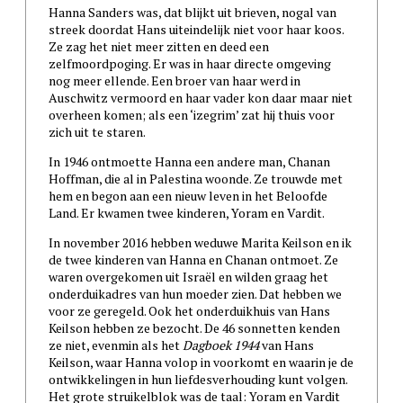
Hanna Sanders was, dat blijkt uit brieven, nogal van
streek doordat Hans uiteindelijk niet voor haar koos.
Ze zag het niet meer zitten en deed een
zelfmoordpoging. Er was in haar directe omgeving
nog meer ellende. Een broer van haar werd in
Auschwitz vermoord en haar vader kon daar maar niet
overheen komen; als een ‘izegrim’ zat hij thuis voor
zich uit te staren.
In 1946 ontmoette Hanna een andere man, Chanan
Hoffman, die al in Palestina woonde. Ze trouwde met
hem en begon aan een nieuw leven in het Beloofde
Land. Er kwamen twee kinderen, Yoram en Vardit.
In november 2016 hebben weduwe Marita Keilson en ik
de twee kinderen van Hanna en Chanan ontmoet. Ze
waren overgekomen uit Israël en wilden graag het
onderduikadres van hun moeder zien. Dat hebben we
voor ze geregeld. Ook het onderduikhuis van Hans
Keilson hebben ze bezocht. De 46 sonnetten kenden
ze niet, evenmin als het
Dagboek 1944
van Hans
Keilson, waar Hanna volop in voorkomt en waarin je de
ontwikkelingen in hun liefdesverhouding kunt volgen.
Het grote struikelblok was de taal: Yoram en Vardit