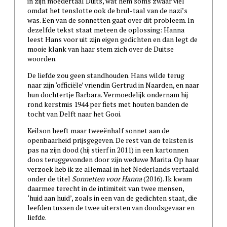
in zijn moedertaal Duits, wat hem soms zwaar viel
omdat het tenslotte ook de brul-taal van de nazi’s
was. Een van de sonnetten gaat over dit probleem. In
dezelfde tekst staat meteen de oplossing: Hanna
leest Hans voor uit zijn eigen gedichten en dan legt de
mooie klank van haar stem zich over de Duitse
woorden.
De liefde zou geen standhouden. Hans wilde terug
naar zijn ‘officiële’ vriendin Gertrud in Naarden, en naar
hun dochtertje Barbara. Vermoedelijk ondernam hij
rond kerstmis 1944 per fiets met houten banden de
tocht van Delft naar het Gooi.
Keilson heeft maar tweeënhalf sonnet aan de
openbaarheid prijsgegeven. De rest van de teksten is
pas na zijn dood (hij stierf in 2011) in een kartonnen
doos teruggevonden door zijn weduwe Marita. Op haar
verzoek heb ik ze allemaal in het Nederlands vertaald
onder de titel
Sonnetten voor Hanna
(2016). Ik kwam
daarmee terecht in de intimiteit van twee mensen,
‘huid aan huid’, zoals in een van de gedichten staat, die
leefden tussen de twee uitersten van doodsgevaar en
liefde.