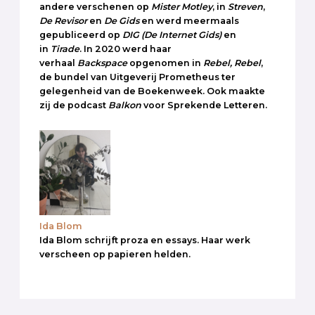
andere verschenen op
Mister Motley
, in
Streven
,
De Revisor
en
De Gids
en werd meermaals
gepubliceerd op
DIG
(De Internet Gids)
en
in
Tirade
. In 2020 werd haar
verhaal
Backspace
opgenomen in
Rebel, Rebel
,
de bundel van Uitgeverij Prometheus ter
gelegenheid van de Boekenweek. Ook maakte
zij de podcast
Balkon
voor Sprekende Letteren.
Ida Blom
Ida Blom schrijft proza en essays. Haar werk
verscheen op papieren helden.