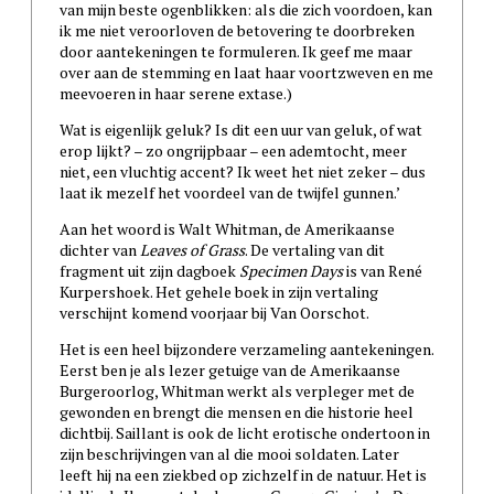
van mijn beste ogenblikken: als die zich voordoen, kan
ik me niet veroorloven de betovering te doorbreken
door aantekeningen te formuleren. Ik geef me maar
over aan de stemming en laat haar voortzweven en me
meevoeren in haar serene extase.)
Wat is eigenlijk geluk? Is dit een uur van geluk, of wat
erop lijkt? – zo ongrijpbaar – een ademtocht, meer
niet, een vluchtig accent? Ik weet het niet zeker – dus
laat ik mezelf het voordeel van de twijfel gunnen.’
Aan het woord is Walt Whitman, de Amerikaanse
dichter van
Leaves of Grass
. De vertaling van dit
fragment uit zijn dagboek
Specimen Days
is van René
Kurpershoek. Het gehele boek in zijn vertaling
verschijnt komend voorjaar bij Van Oorschot.
Het is een heel bijzondere verzameling aantekeningen.
Eerst ben je als lezer getuige van de Amerikaanse
Burgeroorlog, Whitman werkt als verpleger met de
gewonden en brengt die mensen en die historie heel
dichtbij. Saillant is ook de licht erotische ondertoon in
zijn beschrijvingen van al die mooi soldaten. Later
leeft hij na een ziekbed op zichzelf in de natuur. Het is