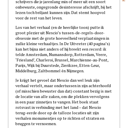
schrijvers die je jarenlang min of meer uit een soort
onbewuste, ongegronde desinteresse afschrijft, bij het
lezen toch briljant kunnen zijn. Dat stemt hoopvol
voor de rest van het leven.
Los van het verhaal (en de heerlijke toon) putte ik
groot plezier uit Nescio’s tussen-de-regels-door-
obsessie met de grote hoeveelheid verplaatsingen in
zulke kleine verhaaltjes. In De Uitvreter (40 pagina’s)
kan het bijna niet anders of hij breekt een record: ik
telde Amsterdam, Numansdorp, Rotterdam, Veere,
‘Friesland’, Charleroi, Brussel, Marchienne-au-Pont,
Parijs, Wijk bij Duurstede, Zierikzee, Etten-Leur,
Middelburg, Zaltbommel én Nijmegen.
Je krijgt het gevoel dat Nescio dan wel leuk zijn
verhaal vertelt, maar ondertussen in zijn achterhoofd
(of misschien bewuster dan dat) constant bezig is met
de locatie van alle zaken, om die plekken vervolgens
in een paar zinnetjes te vangen. Het boek staat
rotsvast in verbinding met het land – dat Nescio
terug-eerde door op de talloze locaties uit zijn
verhalen monumentjes op te richten of straten en
bruggen te vernoemen.