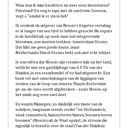
Waar kan ik mijn karakters nu weer eens heensturen?
Friesland! En weg is Japi, met de sneltrein. Gewoon,
zegt-i, “omdat ik er zin in heb”.
Ik verdenk de uitgever van Nescio’s Engelse vertaling
er al langer van een titel te hebben gezocht die expats
in de hoofdstad, op zoek naar wat integrerende
literatuur, zou moeten trekken: Amsterdam Stories.
Dat lijkt me geen goede keuze, maar
Netherlands/Dutch Stories bekt ook niet echt lekker.
Je zou willen dat Nescio zijn creatieve kijk op het land,
wellicht met een gastbijdrage van A.F.Th. van der
Heijden, in een essaybundel of zo had uitgewerkt. Een
boek vol met omschrijvingen van de liggingen van
steden, van de loop van rivieren. Waarin Rotterdam
ge-na-de-loos wordt afgebroken – zoals Nescio op
het einde nog even snel doet.
En waarin Nijmegen, zo duidelijk een muze van de
schrijver, langzaam steeds verder “on-Hollandsch,
zwak romantisch, huizen boven huizen, boomen boven
boomen” (Nescio) uit de Waal oprijst, de stroom die
eigenlijk te breed is voor de stad (Van der Heijden).