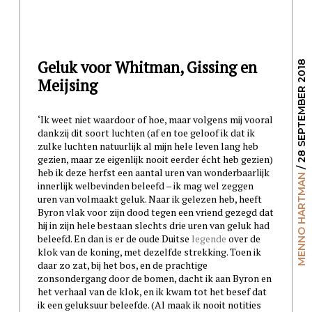
Geluk voor Whitman, Gissing en
/ 28 SEPTEMBER 2018
Meijsing
‘Ik weet niet waardoor of hoe, maar volgens mij vooral
dankzij dit soort luchten (af en toe geloof ik dat ik
zulke luchten natuurlijk al mijn hele leven lang heb
gezien, maar ze eigenlijk nooit eerder écht heb gezien)
heb ik deze herfst een aantal uren van wonderbaarlijk
MENNO HARTMAN
innerlijk welbevinden beleefd – ik mag wel zeggen
uren van volmaakt geluk. Naar ik gelezen heb, heeft
Byron vlak voor zijn dood tegen een vriend gezegd dat
hij in zijn hele bestaan slechts drie uren van geluk had
beleefd. En dan is er de oude Duitse
legende
over de
klok van de koning, met dezelfde strekking. Toen ik
daar zo zat, bij het bos, en de prachtige
zonsondergang door de bomen, dacht ik aan Byron en
het verhaal van de klok, en ik kwam tot het besef dat
ik een geluksuur beleefde. (Al maak ik nooit notities