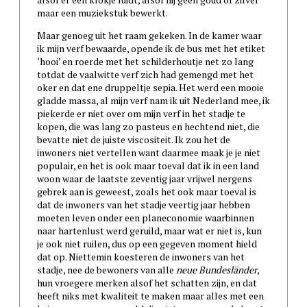
maar een muziekstuk bewerkt.
Maar genoeg uit het raam gekeken. In de kamer waar
ik mijn verf bewaarde, opende ik de bus met het etiket
‘hooi’ en roerde met het schilderhoutje net zo lang
totdat de vaalwitte verf zich had gemengd met het
oker en dat ene druppeltje sepia. Het werd een mooie
gladde massa, al mijn verf nam ik uit Nederland mee, ik
piekerde er niet over om mijn verf in het stadje te
kopen, die was lang zo pasteus en hechtend niet, die
bevatte niet de juiste viscositeit. Ik zou het de
inwoners niet vertellen want daarmee maak je je niet
populair, en het is ook maar toeval dat ik in een land
woon waar de laatste zeventig jaar vrijwel nergens
gebrek aan is geweest, zoals het ook maar toeval is
dat de inwoners van het stadje veertig jaar hebben
moeten leven onder een planeconomie waarbinnen
naar hartenlust werd geruild, maar wat er niet is, kun
je ook niet ruilen, dus op een gegeven moment hield
dat op. Niettemin koesteren de inwoners van het
stadje, nee de bewoners van alle
neue Bundesländer
,
hun vroegere merken alsof het schatten zijn, en dat
heeft niks met kwaliteit te maken maar alles met een