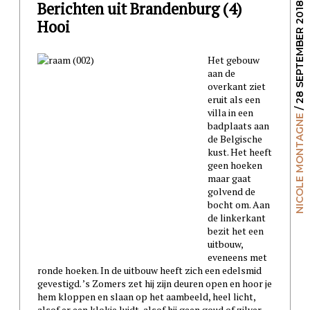
Berichten uit Brandenburg (4)
/ 28 SEPTEMBER 2018
Hooi
Het gebouw
aan de
overkant ziet
eruit als een
villa in een
NICOLE MONTAGNE
badplaats aan
de Belgische
kust. Het heeft
geen hoeken
maar gaat
golvend de
bocht om. Aan
de linkerkant
bezit het een
uitbouw,
eveneens met
ronde hoeken. In de uitbouw heeft zich een edelsmid
gevestigd. ’s Zomers zet hij zijn deuren open en hoor je
hem kloppen en slaan op het aambeeld, heel licht,
alsof er een klokje luidt, alsof hij geen goud of zilver