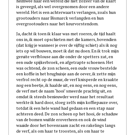
heimwee naar een wereld die niet zozeer van de kaart
is geveegd, als wel overgenomen door een andere
wereld. Het is een achterwaarts verlangen, zoals hun
grootouders naar Bismarck verlangden en hun
overgrootouders naar het keurvorstendom.
Ja, dacht ik toen ik klaar was met roeren, de tijd haalt
ons in, ik moet opschieten met die kamers, bovendien
(dat krijg je wanneer je over de vijftig schiet) als ik nog
iets op wil bouwen, moet ik dat nu doen. En ik trok mijn
geruite verfblouse aan die onder de spetters zat, en
een oude spijkerbroek, en afgetrapte schoenen. Het
was ochtend, de zon scheen, een oude vrouw bestelde
een koffie in het brughuisje aan de oever, ik zette mijn
verfrol recht op de muur, de verf knisperde en kraakte
nog een beetje, ik haalde uit, en nog eens, en nog eens,
de verf met de naam ‘hooi’ smeerde prachtig uit, en
omdat ik steeds benieuwder werd naar het resultaat
werkte ik hard door, sloeg zelfs mijn koffiepauze over,
totdat ik een hele wand had gedaan en een stap naar
achteren deed. De zon scheen op het hooi, de schaduw
van de bomen wuifde eroverheen en ook de wind
waaide door het bovenraam zacht en rakelings langs
de verf, als om haar te troosten, als om haar te