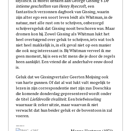
idyllisch. Ik moest denken aan George Gissing’s
De
intieme geschriften van Henry Ryecroft,
een
fantastisch verzonnen dagboek van Gissing, waarin
zijn alter ego een soort leven leidt als Whitman, in de
natuur, met alle rust om te schrijven, onbezorgd
schrijversgeluk dat Gissing nooit beschoren was. Maar
dromen kon hij. Zowel Gissing als Whitman lukt het
heel overtuigend over geluk te schrijven, iets wat toch
niet heel makkelijk is, in elk geval niet op een manier
die ook nog interessant is. Bij Whitman verveel ik me
geen moment, hij is een echt mens die je door de regels
heen aankijkt. Een vriend die al anderhalve eeuw dood
is.
Geluk dat we Gissingvertaler Geerten Meijsing ook
van harte gunnen. Of dat al wat lukt valt mogelijk te
lezen in zijn correspondentie met zijn zus Doeschka
die komende donderdag gepresenteerd wordt onder
de titel
Liefdevolle rivaliteit.
Een briefwisseling
waarnaar ik zeker uitzie, maar waarvan ik niet
verwacht dat hun beider geluk er de boventoon in zal
voeren.
——-
Menno Hartman (1971)