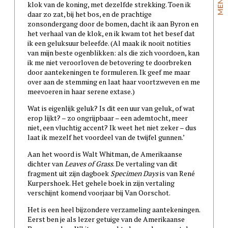
klok van de koning, met dezelfde strekking. Toen ik
daar zo zat, bij het bos, en de prachtige
zonsondergang door de bomen, dacht ik aan Byron en
het verhaal van de klok, en ik kwam tot het besef dat
ik een geluksuur beleefde. (Al maak ik nooit notities
van mijn beste ogenblikken: als die zich voordoen, kan
ik me niet veroorloven de betovering te doorbreken
door aantekeningen te formuleren. Ik geef me maar
over aan de stemming en laat haar voortzweven en me
meevoeren in haar serene extase.)
Wat is eigenlijk geluk? Is dit een uur van geluk, of wat
erop lijkt? – zo ongrijpbaar – een ademtocht, meer
niet, een vluchtig accent? Ik weet het niet zeker – dus
laat ik mezelf het voordeel van de twijfel gunnen.’
Aan het woord is Walt Whitman, de Amerikaanse
dichter van
Leaves of Grass
. De vertaling van dit
fragment uit zijn dagboek
Specimen Days
is van René
Kurpershoek. Het gehele boek in zijn vertaling
verschijnt komend voorjaar bij Van Oorschot.
Het is een heel bijzondere verzameling aantekeningen.
Eerst ben je als lezer getuige van de Amerikaanse