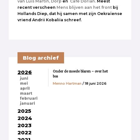
van Luis Martín,
Dorp
en
Café Dorian.
Meest
recent verscheen
Mens blijven aan het front
bij
Hollands Diep, dat hij samen met zijn Oekraïense
vriend Andrii Kobaliia schreef.
Blog archief
Onder de moede blaren – over het
2026
bos
juni
Menno Hartman
/ 18 juni 2026
mei
april
maart
februari
januari
2025
2024
2023
2022
2021