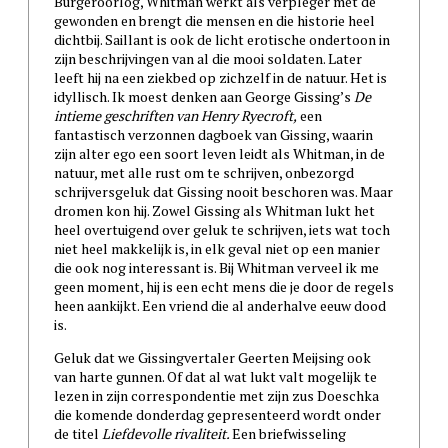
Burgeroorlog, Whitman werkt als verpleger met de
gewonden en brengt die mensen en die historie heel
dichtbij. Saillant is ook de licht erotische ondertoon in
zijn beschrijvingen van al die mooi soldaten. Later
leeft hij na een ziekbed op zichzelf in de natuur. Het is
idyllisch. Ik moest denken aan George Gissing’s
De
intieme geschriften van Henry Ryecroft,
een
fantastisch verzonnen dagboek van Gissing, waarin
zijn alter ego een soort leven leidt als Whitman, in de
natuur, met alle rust om te schrijven, onbezorgd
schrijversgeluk dat Gissing nooit beschoren was. Maar
dromen kon hij. Zowel Gissing als Whitman lukt het
heel overtuigend over geluk te schrijven, iets wat toch
niet heel makkelijk is, in elk geval niet op een manier
die ook nog interessant is. Bij Whitman verveel ik me
geen moment, hij is een echt mens die je door de regels
heen aankijkt. Een vriend die al anderhalve eeuw dood
is.
Geluk dat we Gissingvertaler Geerten Meijsing ook
van harte gunnen. Of dat al wat lukt valt mogelijk te
lezen in zijn correspondentie met zijn zus Doeschka
die komende donderdag gepresenteerd wordt onder
de titel
Liefdevolle rivaliteit.
Een briefwisseling