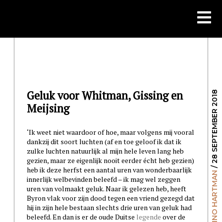
Skip
to
content
Geluk voor Whitman, Gissing en
/ 28 SEPTEMBER 2018
Meijsing
‘Ik weet niet waardoor of hoe, maar volgens mij vooral
dankzij dit soort luchten (af en toe geloof ik dat ik
zulke luchten natuurlijk al mijn hele leven lang heb
gezien, maar ze eigenlijk nooit eerder écht heb gezien)
heb ik deze herfst een aantal uren van wonderbaarlijk
MENNO HARTMAN
innerlijk welbevinden beleefd – ik mag wel zeggen
uren van volmaakt geluk. Naar ik gelezen heb, heeft
Byron vlak voor zijn dood tegen een vriend gezegd dat
hij in zijn hele bestaan slechts drie uren van geluk had
beleefd. En dan is er de oude Duitse
legende
over de