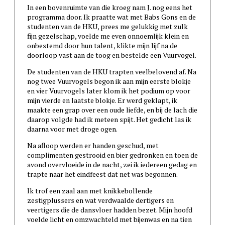
In een bovenruimte van die kroeg nam J. nog eens het
programma door. Ik praatte wat met Babs Gons en de
studenten van de HKU, prees me gelukkig met zulk
fijn gezelschap, voelde me even onnoemlijk klein en
onbestemd door hun talent, klikte mijn lijf na de
doorloop vast aan de toog en bestelde een Vuurvogel.
De studenten van de HKU trapten veelbelovend af. Na
nog twee Vuurvogels begon ik aan mijn eerste blokje
en vier Vuurvogels later klom ik het podium op voor
mijn vierde en laatste blokje. Er werd geklapt, ik
maakte een grap over een oude liefde, en bij de lach die
daarop volgde had ik meteen spijt. Het gedicht las ik
daarna voor met droge ogen.
Na afloop werden er handen geschud, met
complimenten gestrooid en bier gedronken en toen de
avond overvloeide in de nacht, zei ik iedereen gedag en
trapte naar het eindfeest dat net was begonnen.
Ik trof een zaal aan met knikkebollende
zestigplussers en wat verdwaalde dertigers en
veertigers die de dansvloer hadden bezet. Mijn hoofd
voelde licht en omzwachteld met bijenwas en na tien