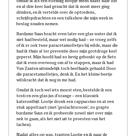
omdat ik als een ellendig hoopje mens naast haar zat
en al drie keer had gezucht dat ik nooit meer ging
drinken, en ik vertelde over de optredens,
schrijfopdrachten en een talkshow die mijn week in
beslag zouden nemen.
Bardame Suus bracht even later een glas water dat ik
niet had besteld, maar wel nodig had – ze vroeg zelfs
of ik er ook twee paracetamolletjes bij wilde, maar die
had ik thuis al ter preventie door mijn grotdroge keel
geperst. Mijn hoofd had zo hevig gebonkt op de fiets
dat ik even overwoog om af te stappen, maar ik had
Van Zanten uiteindelijk toch heelhuids gehaald. Door
die paracetamolletjes, denk ik. En het kleine beetje
wilskracht dat ik nog in me had.
Omdat ik toch wel iets moest eten, bestelde ik een
tosti en een glas jus d’orange – een klassiek
katerontbijt. Lootje dronk een cappuccino en at een
stuk appeltaart (met ‘geslachtsroom’, zo grapte
bardame Suus en ik probeerde zowel niet over mijn
nek te gaan, als het niet uit te proesten van het
lachen).
Nadat alles op was, trapten Lootje en ik naar de