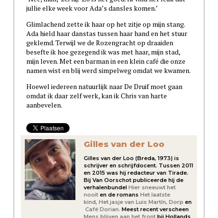
jullie elke week voor Ada’s dansles komen.’
Glimlachend zette ik haar op het zitje op mijn stang.
Ada hield haar danstas tussen haar hand en het stuur
geklemd. Terwijl we de Rozengracht op draaiden
besefte ik hoe gezegend ik was met haar, mijn stad,
mijn leven. Met een barman in een klein café die onze
namen wist en blij werd simpelweg omdat we kwamen.
Hoewel iedereen natuurlijk naar De Druif moet gaan
omdat ik daar zelf werk, kan ik Chris van harte
aanbevelen.
Gilles van der Loo
Gilles van der Loo (Breda, 1973) is
schrijver en schrijfdocent. Tussen 2011
en 2015 was hij redacteur van Tirade.
Bij Van Oorschot publiceerde hij de
verhalenbundel
Hier sneeuwt het
nooit
en de romans
Het laatste
kind,
Het jasje van Luis Martín,
Dorp
en
Café Dorian.
Meest recent verscheen
Mens blijven aan het front
bij Hollands