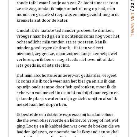
ronde tafel waar Lootje aan zat. Ze lachte me uit toen
ze me zag, omdat ik mijn zonnebril nog op had, mijn
mond een grauwe streep was en mijn gezicht nog in de
TWAN VET
kreukels zat door de kater.
Omdat ik de laatste tijd minder probeer te drinken,
vroeger naar bed ga en ’s ochtends soms nog voor het
ochtendlicht mijn tanden sta te poetsen, kan ik
minder goed tegen de drank – fietsen verleert
niemand, zeggen ze, maar zuipen kan je kennelijk wel
verleren, en ik ben er nog steeds niet over uit of dat
iets goeds is, of iets slechts.
Dat mijn alcoholtolerantie ietwat gedaald is, vergeet
ik soms als ik toch weer aan het bier ga en als ik dan
op mijn oude tempo door heb gedronken, moet ik de
scherven van mezelf in de ochtend bij elkaar vegen en
ijskoude plasjes water in mijn gezicht smijten alsof ik
mezelf aan het dopen ben.
Ik bestelde een dubbele espresso bij bardame Suus,
die me even observeerde en liefdevol vroeg of het wel
ging. Lootje en ik kabbelden wat over de boeken die we
hadden gelezen, ze noemde me liefkozend een sukkel