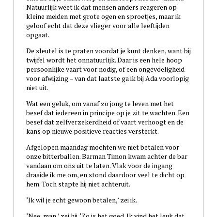
Natuurlijk weet ik dat mensen anders reageren op
kleine meiden met grote ogen en sproetjes, maar ik
geloof echt dat deze vlieger voor alle leeftijden
opgaat.
De sleutel is te praten voordat je kunt denken, want bij
twijfel wordt het onnatuurlijk. Daar is een hele hoop
persoonlijke vaart voor nodig, of een ongevoeligheid
voor afwijzing – van dat laatste ga ik bij Ada voorlopig
niet uit.
Wat een geluk, om vanaf zo jong te leven met het
besef dat iedereen in principe op je zit te wachten. Een
besef dat zelfverzekerdheid of vaart verhoogt en de
kans op nieuwe positieve reacties versterkt.
Afgelopen maandag mochten we niet betalen voor
onze bitterballen. Barman Timon kwam achter de bar
vandaan om ons uit te laten. Vlak voor de ingang
draaide ik me om, en stond daardoor veel te dicht op
hem. Toch stapte hij niet achteruit.
‘Ik wil je echt gewoon betalen,’ zei ik.
‘Nee, man,’ zei hij. ‘Zo is het goed. Ik vind het leuk dat