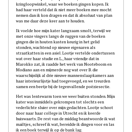
kringloopwinkel, waar we boeken gingen kopen. Ik
had haar verteld dat ik niet meer boeken mee mocht
nemen dan ik kon dragen en dat ik absoluut van plan
was me daar deze keer aan te houden.
Ik voelde hoe mijn kater langzaam smolt, terwijl we
met onze vingers langs de ruggen van de boeken
gingen die in houten kasten keurig in het gelid
stonden, wachtend op nieuwe eigenaren als
straatkatten in een asiel. Lootje vertelde ondertussen
wat over haar studie en L., haar vriendje dat in
Marokko zat, ik raadde het werk van Nooteboom en
Modiano aan en mijmerde nog wat over B. die
waarschijnlijk al drie nieuwe mannenslaapkamers aan
haar interieurlijstje had toegevoegd, en we treurden
samen een beetje bij de tegenvallende poëziesectie.
Het was lentewarm toen we weer buiten stonden. Mijn
kater was inmiddels gekrompen tot slechts een
vederlichte sluier over mijn gedachten. Lootje schoot
door naar haar college in Utrecht en ik keerde
huiswaarts. De rest van de middag beantwoorde ik wat
mailtjes, schreef ik wat, bereidde ik dingen voor en las
ik een boek terwijl ik op de bank lag.