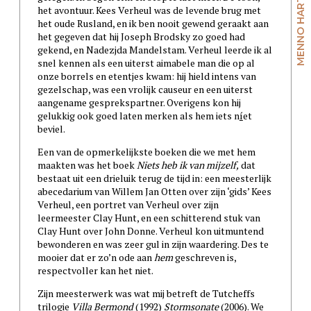
MENNO HARTMAN
het avontuur. Kees Verheul was de levende brug met
het oude Rusland, en ik ben nooit gewend geraakt aan
het gegeven dat hij Joseph Brodsky zo goed had
gekend, en Nadezjda Mandelstam. Verheul leerde ik al
snel kennen als een uiterst aimabele man die op al
onze borrels en etentjes kwam: hij hield intens van
gezelschap, was een vrolijk causeur en een uiterst
aangename gesprekspartner. Overigens kon hij
gelukkig ook goed laten merken als hem iets n
í
et
beviel.
Een van de opmerkelijkste boeken die we met hem
maakten was het boek
Niets heb ik van mijzelf,
dat
bestaat uit een drieluik terug de tijd in: een meesterlijk
abecedarium van Willem Jan Otten over zijn ‘gids’ Kees
Verheul, een portret van Verheul over zijn
leermeester Clay Hunt, en een schitterend stuk van
Clay Hunt over John Donne. Verheul kon uitmuntend
bewonderen en was zeer gul in zijn waardering. Des te
mooier dat er zo’n ode aan
hem
geschreven is,
respectvoller kan het niet.
Zijn meesterwerk was wat mij betreft de Tutcheffs
trilogie
Villa Bermond
(1992)
Stormsonate
(2006). We