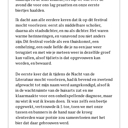
avond die voor ons lag praatten en onze eerste
biertjes haalden.
Ik dacht aan alle eerdere keren dat ik op dit festival
mocht voorlezen: eerst als middelbare scholier,
daarna als stadsdichter, en nu als dichter. Het waren
warme herinneringen, en vanavond zou niet anders
zijn. Dit festival voelde als een thuiskomst, een
omhelzing, een oude liefde die je na een jaar weer
terugziet en met wie je meteen weer in dezelfde groef
kan vallen, alsof tijd iets is dat opgevouwen kan
worden, en bewaard.
De eerste keer dat ik tijdens de Nacht van de
Literatuur mocht voorlezen, had ik bevend en zwetend
afgewacht tot mijn naam werd aangekondigd, alsof ik
in de wachtruimte van de huisarts zat en me
klaarmaakte voor een onheilspellende diagnose, maar
nu wist ik wat ik kwam doen. Ik was zelfs een beetje
opgewekt, vertrouwde ik J. toe, toen we met onze
tassen en banners in de hand naar de kroeg
slenterden waar poëzie zou samenvloeien met het
bier dat daar gebrouwen werd.