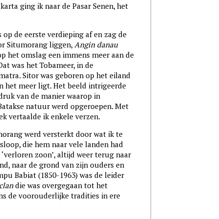
karta ging ik naar de Pasar Senen, het
 op de eerste verdieping af en zag de
tor Situmorang liggen,
Angin danau
 op het omslag een immens meer aan de
Dat was het Tobameer, in de
tra. Sitor was geboren op het eiland
n het meer ligt. Het beeld intrigeerde
ndruk van de manier waarop in
 Batakse natuur werd opgeroepen. Met
 vertaalde ik enkele verzen.
umorang werd versterkt door wat ik te
sloop, die hem naar vele landen had
 ‘verloren zoon’, altijd weer terug naar
and, naar de grond van zijn ouders en
mpu Babiat (1850-1963) was de leider
clan
die was overgegaan tot het
s de voorouderlijke tradities in ere