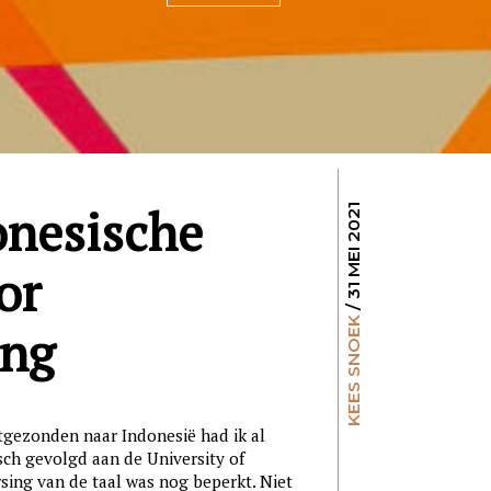
onesische
/ 31 MEI 2021
or
KEES SNOEK
ang
tgezonden naar Indonesië had ik al
sch gevolgd aan de University of
sing van de taal was nog beperkt. Niet