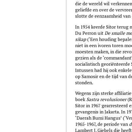
die de wereld wil verkenne
geliefde en over de vervree
slotte de eenzaamheid van 
In 1954 keerde Sitor terug 
Du Perron uit
De smalle m
sikap
(‘Een houding bepalen’
niet in een ivoren toren mo
moesten maken, in die revol
gezien als de ‘commandant’.
socialistisch georiënteerde
Intussen had hij ook enkele
op Samosir en de tijd van d
stonden.
Wegens zijn sterke affiliat
boek
Sastra revolusioner
(R
Sitor in 1967 gearresteerd 
gevangenis in Jakarta. In 19
‘Daerah Bumi Hangus’ (‘Ver
1965-1967, de periode van
d
Lambert J. Giebels die heeft