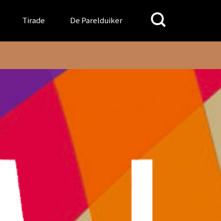
Search
Tirade
De Parelduiker
for: