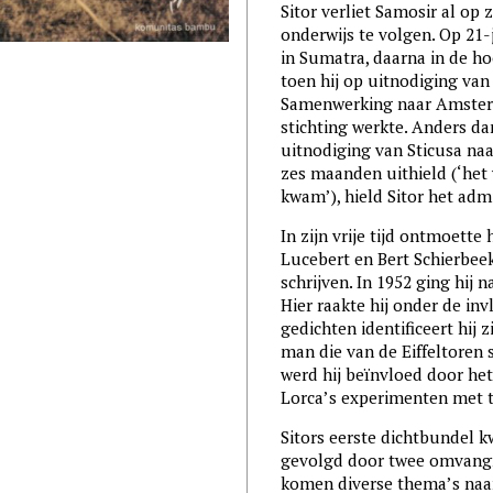
Sitor verliet Samosir al op 
onderwijs te volgen. Op 21-ja
in Sumatra, daarna in de hoo
toen hij op uitnodiging van
Samenwerking naar Amsterda
stichting werkte. Anders da
uitnodiging van Sticusa na
zes maanden uithield (‘het 
kwam’), hield Sitor het admi
In zijn vrije tijd ontmoette
Lucebert en Bert Schierbee
schrijven. In 1952 ging hij n
Hier raakte hij onder de inv
gedichten identificeert hij 
man die van de Eiffeltoren 
werd hij beïnvloed door het
Lorca’s experimenten met t
Sitors eerste dichtbundel k
gevolgd door twee omvangri
komen diverse thema’s naar