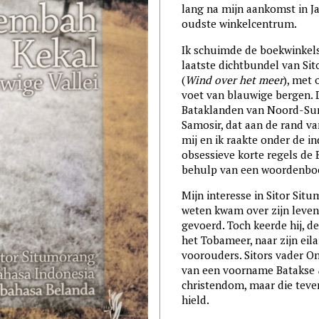
lang na mijn aankomst in Ja
oudste winkelcentrum.
Ik schuimde de boekwinkels
laatste dichtbundel van Si
(
Wind over het meer
), met
voet van blauwige bergen. 
Bataklanden van Noord-Suma
Samosir, dat aan de rand va
mij en ik raakte onder de i
obsessieve korte regels de
behulp van een woordenboek
Mijn interesse in Sitor Sit
weten kwam over zijn leven
gevoerd. Toch keerde hij, de
het Tobameer, naar zijn eil
voorouders. Sitors vader O
van een voorname Batakse
christendom, maar die teven
hield.