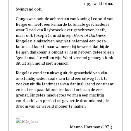
opgewekt bijna.
Swingend ook.
Congo was ooit de achtertuin van koning Leopold van
België en heeft een keiharde koloniale geschiedenis
waar David van Reybroeck over geschreven heeft,
maar ook Joseph Conrad in zijn
Heart of Darknes
s.
Kingelez is misschien nog niet helemaal een post-
koloniaal kunstenaar wanneer hij beweert dat hij de
Belgen dankbaar is omdat zij hem hebben geleerd een
‘gentleman’ te willen zijn. Want vreemd genoeg klonk
dit uit zijn mond niet ironisch.
Kingelez vond een uitweg uit de grauwheid van zijn
omstandigheden zoals zijn land een uitweg leek te
zoeken uit die landmassa van dat insluitend continent
en met een paar kilometer kust toch aan de zee
grenst. Kingelez maquettes vormen een machtig
voorbeeld van perfect uitgevoerde droomkunst, de
droom van de wereld mooier te maken.
——-
Menno Hartman (1971)