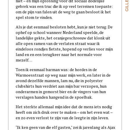
niet – en mijn oplossing voor dit sociaal dodelijke
gebrek was een truc die ik op veel terreinen toepaste:
om de pijn van falen uit de weg te gaan besloot ik het
spel stom te vinden.
Als je dat eenmaal besloten hebt, kun je niet terug. De
ophef op school wanneer Nederland speelde, de
landelijke gekte, het oranjegeschreeuw dat klonk uit
alle open ramen van de verlaten straat waar ik
eindeloos rondjes fietste, hopend op verlies voor mijn
land en en een terugkeer naar het normale voor
mezelf…
Toen ik eenmaal barman was: de hordes in de
Warmoesstraat op weg naar mijn werk, en later in de
avond dezelfde mannen, lam nu, die in polyester
clubshirts hun verdriet aan mijn bar verzopen, hun
onderarmen in gemorst bier en de vingers van hun
verslagen handen hangend in de spoelbak.
Het sterkte allemaal mijn idee dat de mens iets nodig
heeft om zich druk over te maken – om het even wat –
en zo even verlost te zijn van de leegte in zijn leven.
‘Ik ken geen van die elf gasten,’ zei ik jarenlang als Ajax