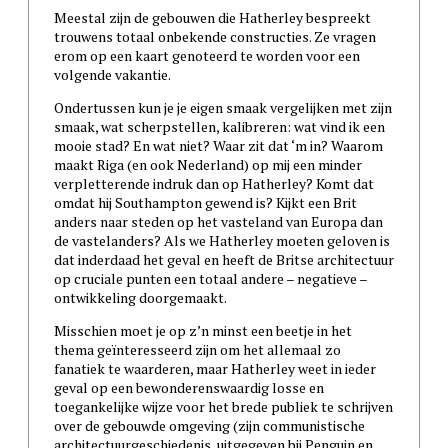
Meestal zijn de gebouwen die Hatherley bespreekt
trouwens totaal onbekende constructies. Ze vragen
erom op een kaart genoteerd te worden voor een
volgende vakantie.
Ondertussen kun je je eigen smaak vergelijken met zijn
smaak, wat scherpstellen, kalibreren: wat vind ik een
mooie stad? En wat niet? Waar zit dat ‘m in? Waarom
maakt Riga (en ook Nederland) op mij een minder
verpletterende indruk dan op Hatherley? Komt dat
omdat hij Southampton gewend is? Kijkt een Brit
anders naar steden op het vasteland van Europa dan
de vastelanders? Als we Hatherley moeten geloven is
dat inderdaad het geval en heeft de Britse architectuur
op cruciale punten een totaal andere – negatieve –
ontwikkeling doorgemaakt.
Misschien moet je op z’n minst een beetje in het
thema geïnteresseerd zijn om het allemaal zo
fanatiek te waarderen, maar Hatherley weet in ieder
geval op een bewonderenswaardig losse en
toegankelijke wijze voor het brede publiek te schrijven
over de gebouwde omgeving (zijn communistische
architectuurgeschiedenis, uitgegeven bij Penguin en