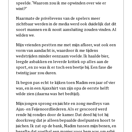
speelde. ‘Waarom zou ik me opwinden over wie er
wint?’
Naarmate de privélevens van de spelers meer
zichtbaar werden in de media werd ook duidelijk dat dit
soort mannen en ik nooit aansluiting zouden vinden. Al
wilden we.
Mijn vrienden pestten me met mijn afkeer, wat ook een
vorm van aandacht is, waardoor ik me tijdens
wedstrijden minder eenzaam voelde. Ik haalde bier,
leegde asbakken en leverde kritiek op alles aan de
sport, en zo was ik er toch een beetje bij. Een fase die
twintig jaar zou duren.
Ik begon pas echt te kijken toen Nadim een jaar of vier
was, en in een Ajaxshirt van zijn opa de eerste helft
wilde zien (daarna was het bedtijd).
Mijn jongen sprong en juichte en zong medleys van
Ajax- en Feijenoordliederen. Als er gescoord werd
rende hij rondjes door de kamer. Dat deed hij tot hij
doorkreeg dat je alleen bepaalde doelpunten hoort te
juichen. Ik zat op de bank, Nadim tussen mijn benen, en
besefte dat voetbal een manier voor hem was om erbij