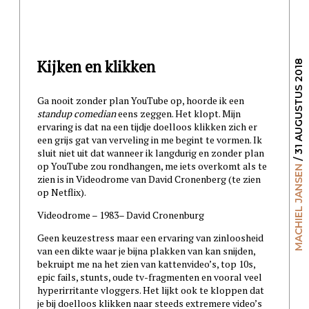
Kijken en klikken
/ 31 AUGUSTUS 2018
Ga nooit zonder plan YouTube op, hoorde ik een
standup comedian
eens zeggen. Het klopt. Mijn
ervaring is dat na een tijdje doelloos klikken zich er
een grijs gat van verveling in me begint te vormen. Ik
sluit niet uit dat wanneer ik langdurig en zonder plan
op YouTube zou rondhangen, me iets overkomt als te
MACHIEL JANSEN
zien is in Videodrome van David Cronenberg (te zien
op Netflix).
Videodrome – 1983– David Cronenburg
Geen keuzestress maar een ervaring van zinloosheid
van een dikte waar je bijna plakken van kan snijden,
bekruipt me na het zien van kattenvideo’s, top 10s,
epic fails, stunts, oude tv-fragmenten en vooral veel
hyperirritante vloggers. Het lijkt ook te kloppen dat
je bij doelloos klikken naar steeds extremere video’s