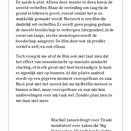
De aarde is plat. Alleen door moeite te doen kun je de
wereld verheffen. Maar de verleiding om laag bij de
grond te blijven is groot, vooral omdat het je zo
makkelijk gemaakt wordt. Network is een film die
duidelijk wil verheffen. Er wordt geen poging gedaan
de morele boodschap te verbergen. Integendeel, in de
vorm van lange, sterke monologen wordt de
boodschap aangezet. De film doet wat zij predikt:
verhef u zelf, en ook elkaar.
Toch vroeg ik me af of de film ook niet laat zien dat
het effect van sensatiezucht op massale aandacht
vluchtig, of in elk geval niet heel bestendig is. Je kunt
er eigenlijk niet op bouwen. Al dat platte aanbod
wordt op een gegeven moment voorspelbaar en saai.
Nu is plat niet het woord dat me bij Netflix meteen te
binnen schiet, maar voorspelbaar en saai zijn hun
aanbevelingen voor mij vaak wel. Zonder plan zien ze
me daar niet meer.
Machiel Jansen blogt voor Tirade
incidenteel over zaken die ‘Big
Data’ raken. Hij leidt het Scalable