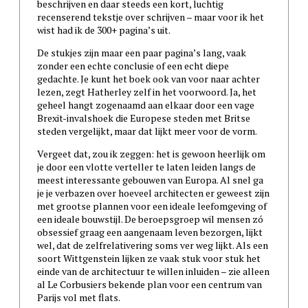
beschrijven en daar steeds een kort, luchtig
recenserend tekstje over schrijven – maar voor ik het
wist had ik de 300+ pagina’s uit.
De stukjes zijn maar een paar pagina’s lang, vaak
zonder een echte conclusie of een echt diepe
gedachte. Je kunt het boek ook van voor naar achter
lezen, zegt Hatherley zelf in het voorwoord. Ja, het
geheel hangt zogenaamd aan elkaar door een vage
Brexit-invalshoek die Europese steden met Britse
steden vergelijkt, maar dat lijkt meer voor de vorm.
Vergeet dat, zou ik zeggen: het is gewoon heerlijk om
je door een vlotte verteller te laten leiden langs de
meest interessante gebouwen van Europa. Al snel ga
je je verbazen over hoeveel architecten er geweest zijn
met grootse plannen voor een ideale leefomgeving of
een ideale bouwstijl. De beroepsgroep wil mensen zó
obsessief graag een aangenaam leven bezorgen, lijkt
wel, dat de zelfrelativering soms ver weg lijkt. Als een
soort Wittgenstein lijken ze vaak stuk voor stuk het
einde van de architectuur te willen inluiden – zie alleen
al Le Corbusiers bekende plan voor een centrum van
Parijs vol met flats.