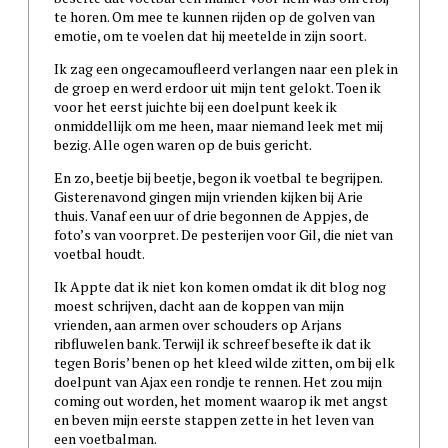
te horen. Om mee te kunnen rijden op de golven van
emotie, om te voelen dat hij meetelde in zijn soort.
Ik zag een ongecamoufleerd verlangen naar een plek in
de groep en werd erdoor uit mijn tent gelokt. Toen ik
voor het eerst juichte bij een doelpunt keek ik
onmiddellijk om me heen, maar niemand leek met mij
bezig. Alle ogen waren op de buis gericht.
En zo, beetje bij beetje, begon ik voetbal te begrijpen.
Gisterenavond gingen mijn vrienden kijken bij Arie
thuis. Vanaf een uur of drie begonnen de Appjes, de
foto’s van voorpret. De pesterijen voor Gil, die niet van
voetbal houdt.
Ik Appte dat ik niet kon komen omdat ik dit blog nog
moest schrijven, dacht aan de koppen van mijn
vrienden, aan armen over schouders op Arjans
ribfluwelen bank. Terwijl ik schreef besefte ik dat ik
tegen Boris’ benen op het kleed wilde zitten, om bij elk
doelpunt van Ajax een rondje te rennen. Het zou mijn
coming out worden, het moment waarop ik met angst
en beven mijn eerste stappen zette in het leven van
een voetbalman.