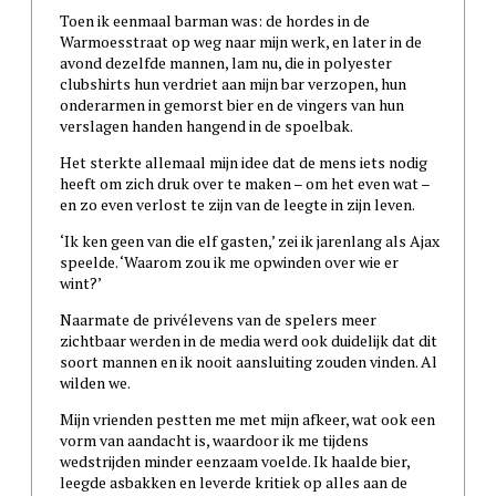
Toen ik eenmaal barman was: de hordes in de
Warmoesstraat op weg naar mijn werk, en later in de
avond dezelfde mannen, lam nu, die in polyester
clubshirts hun verdriet aan mijn bar verzopen, hun
onderarmen in gemorst bier en de vingers van hun
verslagen handen hangend in de spoelbak.
Het sterkte allemaal mijn idee dat de mens iets nodig
heeft om zich druk over te maken – om het even wat –
en zo even verlost te zijn van de leegte in zijn leven.
‘Ik ken geen van die elf gasten,’ zei ik jarenlang als Ajax
speelde. ‘Waarom zou ik me opwinden over wie er
wint?’
Naarmate de privélevens van de spelers meer
zichtbaar werden in de media werd ook duidelijk dat dit
soort mannen en ik nooit aansluiting zouden vinden. Al
wilden we.
Mijn vrienden pestten me met mijn afkeer, wat ook een
vorm van aandacht is, waardoor ik me tijdens
wedstrijden minder eenzaam voelde. Ik haalde bier,
leegde asbakken en leverde kritiek op alles aan de