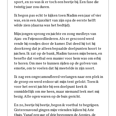
sport, en zo was ik er toch een beetje bij. Een fase die
twintig jaar zou duren.
Ik begon pas echt te kijken toen Nadim een jaar of vier
was, en in een Ajaxshirt van zijn opa de eerste helft
wilde zien (daarna was het bedtijd).
Mijn jongen sprong en juichte en zong medleys van
Ajax- en Feijenoordliederen. Als er gescoord werd
rende hij rondjes door de kamer. Dat deed hij tot hij
doorkreeg dat je alleen bepaalde doelpunten hoort te
juichen. Ik zat op de bank, Nadim tussen mijn benen, en
besefte dat voetbal een manier voor hem was om erbij
te horen. Om mee te kunnen rijden op de golven van
emotie, om te voelen dat hij meetelde in zijn soort.
Ik zag een ongecamoufleerd verlangen naar een plek in
de groep en werd erdoor uit mijn tent gelokt. Toen ik
voor het eerst juichte bij een doelpunt keek ik
onmiddellijk om me heen, maar niemand leek met mij
bezig. Alle ogen waren op de buis gericht.
En zo, beetje bij beetje, begon ik voetbal te begrijpen.
Gisterenavond gingen mijn vrienden kijken bij Arie
thuis. Vanaf een uur of drie begonnen de Appjes, de