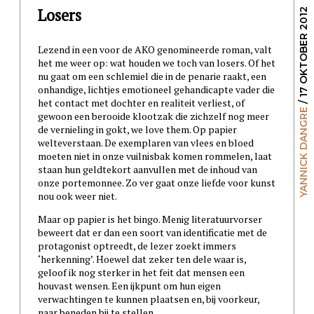
Losers
/ 17 OKTOBER 2012
Lezend in een voor de AKO genomineerde roman, valt
het me weer op: wat houden we toch van losers. Of het
nu gaat om een schlemiel die in de penarie raakt, een
onhandige, lichtjes emotioneel gehandicapte vader die
het contact met dochter en realiteit verliest, of
YANNICK DANGRE
gewoon een berooide klootzak die zichzelf nog meer
de vernieling in gokt, we love them. Op papier
welteverstaan. De exemplaren van vlees en bloed
moeten niet in onze vuilnisbak komen rommelen, laat
staan hun geldtekort aanvullen met de inhoud van
onze portemonnee. Zo ver gaat onze liefde voor kunst
nou ook weer niet.
Maar op papier is het bingo. Menig literatuurvorser
beweert dat er dan een soort van identificatie met de
protagonist optreedt, de lezer zoekt immers
‘herkenning’. Hoewel dat zeker ten dele waar is,
geloof ik nog sterker in het feit dat mensen een
houvast wensen. Een ijkpunt om hun eigen
verwachtingen te kunnen plaatsen en, bij voorkeur,
naar beneden bij te stellen.