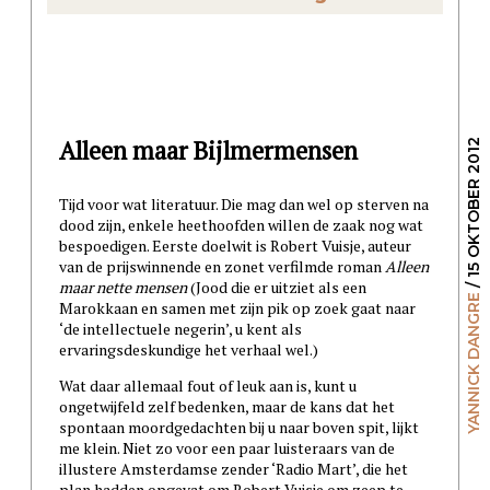
Alleen maar Bijlmermensen
/ 15 OKTOBER 2012
Tijd voor wat literatuur. Die mag dan wel op sterven na
dood zijn, enkele heethoofden willen de zaak nog wat
bespoedigen. Eerste doelwit is Robert Vuisje, auteur
van de prijswinnende en zonet verfilmde roman
Alleen
maar nette mensen
(Jood die er uitziet als een
YANNICK DANGRE
Marokkaan en samen met zijn pik op zoek gaat naar
‘de intellectuele negerin’, u kent als
ervaringsdeskundige het verhaal wel.)
Wat daar allemaal fout of leuk aan is, kunt u
ongetwijfeld zelf bedenken, maar de kans dat het
spontaan moordgedachten bij u naar boven spit, lijkt
me klein. Niet zo voor een paar luisteraars van de
illustere Amsterdamse zender ‘Radio Mart’, die het
plan hadden opgevat om Robert Vuisje om zeep te