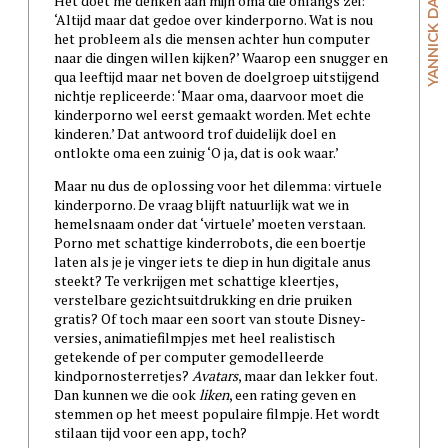
YANNICK DANGRE
Het doet me denken aan mijn oma die onlangs zei:
‘Altijd maar dat gedoe over kinderporno. Wat is nou
het probleem als die mensen achter hun computer
naar die dingen willen kijken?’ Waarop een snugger en
qua leeftijd maar net boven de doelgroep uitstijgend
nichtje repliceerde: ‘Maar oma, daarvoor moet die
kinderporno wel eerst gemaakt worden. Met echte
kinderen.’ Dat antwoord trof duidelijk doel en
ontlokte oma een zuinig ‘O ja, dat is ook waar.’
Maar nu dus de oplossing voor het dilemma: virtuele
kinderporno. De vraag blijft natuurlijk wat we in
hemelsnaam onder dat ‘virtuele’ moeten verstaan.
Porno met schattige kinderrobots, die een boertje
laten als je je vinger iets te diep in hun digitale anus
steekt? Te verkrijgen met schattige kleertjes,
verstelbare gezichtsuitdrukking en drie pruiken
gratis? Of toch maar een soort van stoute Disney-
versies, animatiefilmpjes met heel realistisch
getekende of per computer gemodelleerde
kindpornosterretjes?
Avatars
, maar dan lekker fout.
Dan kunnen we die ook
liken
, een rating geven en
stemmen op het meest populaire filmpje. Het wordt
stilaan tijd voor een app, toch?