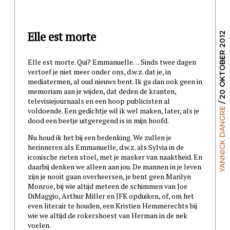
Elle est morte
/ 20 OKTOBER 2012
Elle est morte. Qui? Emmanuelle… Sinds twee dagen
vertoef je niet meer onder ons, d.w.z. dat je, in
mediatermen, al oud nieuws bent. Ik ga dan ook geen in
memoriam aan je wijden, dat deden de kranten,
televisiejournaals en een hoop publicisten al
voldoende. Een gedichtje wil ik wel maken, later, als je
YANNICK DANGRE
dood een beetje uitgeregend is in mijn hoofd.
Nu houd ik het bij een bedenking. We zullen je
herinneren als Emmanuelle, d.w.z. als Sylvia in de
iconische rieten stoel, met je masker van naaktheid. En
daarbij denken we alleen aan jou. De mannen in je leven
zijn je nooit gaan overheersen, je bent geen Marilyn
Monroe, bij wie altijd meteen de schimmen van Joe
DiMaggio, Arthur Miller en JFK opduiken, of, om het
even literair te houden, een Kristien Hemmerechts bij
wie we altijd de rokershoest van Herman in de nek
voelen.