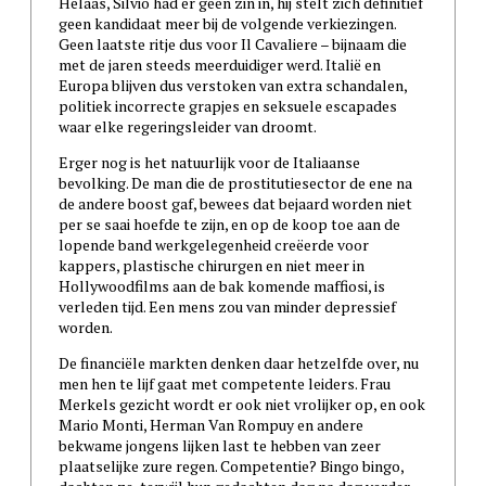
Helaas, Silvio had er geen zin in, hij stelt zich definitief
geen kandidaat meer bij de volgende verkiezingen.
Geen laatste ritje dus voor Il Cavaliere – bijnaam die
met de jaren steeds meerduidiger werd. Italië en
Europa blijven dus verstoken van extra schandalen,
politiek incorrecte grapjes en seksuele escapades
waar elke regeringsleider van droomt.
Erger nog is het natuurlijk voor de Italiaanse
bevolking. De man die de prostitutiesector de ene na
de andere boost gaf, bewees dat bejaard worden niet
per se saai hoefde te zijn, en op de koop toe aan de
lopende band werkgelegenheid creëerde voor
kappers, plastische chirurgen en niet meer in
Hollywoodfilms aan de bak komende maffiosi, is
verleden tijd. Een mens zou van minder depressief
worden.
De financiële markten denken daar hetzelfde over, nu
men hen te lijf gaat met competente leiders. Frau
Merkels gezicht wordt er ook niet vrolijker op, en ook
Mario Monti, Herman Van Rompuy en andere
bekwame jongens lijken last te hebben van zeer
plaatselijke zure regen. Competentie? Bingo bingo,