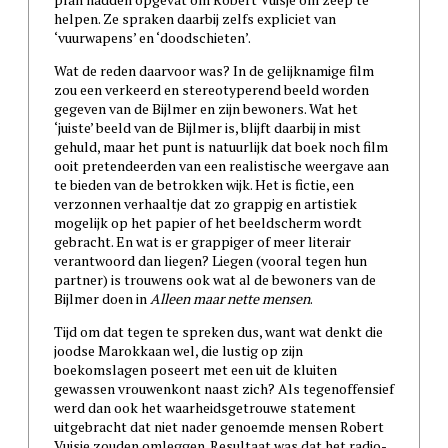
helpen. Ze spraken daarbij zelfs expliciet van
‘vuurwapens’ en ‘doodschieten’.
Wat de reden daarvoor was? In de gelijknamige film
zou een verkeerd en stereotyperend beeld worden
gegeven van de Bijlmer en zijn bewoners. Wat het
‘juiste’ beeld van de Bijlmer is, blijft daarbij in mist
gehuld, maar het punt is natuurlijk dat boek noch film
ooit pretendeerden van een realistische weergave aan
te bieden van de betrokken wijk. Het is fictie, een
verzonnen verhaaltje dat zo grappig en artistiek
mogelijk op het papier of het beeldscherm wordt
gebracht. En wat is er grappiger of meer literair
verantwoord dan liegen? Liegen (vooral tegen hun
partner) is trouwens ook wat al de bewoners van de
Bijlmer doen in
Alleen maar nette mensen
.
Tijd om dat tegen te spreken dus, want wat denkt die
joodse Marokkaan wel, die lustig op zijn
boekomslagen poseert met een uit de kluiten
gewassen vrouwenkont naast zich? Als tegenoffensief
werd dan ook het waarheidsgetrouwe statement
uitgebracht dat niet nader genoemde mensen Robert
Vuisje zouden omleggen. Resultaat was dat het radio-