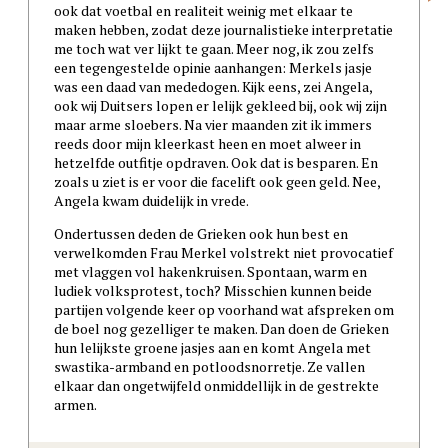
ook dat voetbal en realiteit weinig met elkaar te
maken hebben, zodat deze journalistieke interpretatie
me toch wat ver lijkt te gaan. Meer nog, ik zou zelfs
een tegengestelde opinie aanhangen: Merkels jasje
was een daad van mededogen. Kijk eens, zei Angela,
ook wij Duitsers lopen er lelijk gekleed bij, ook wij zijn
maar arme sloebers. Na vier maanden zit ik immers
reeds door mijn kleerkast heen en moet alweer in
hetzelfde outfitje opdraven. Ook dat is besparen. En
zoals u ziet is er voor die facelift ook geen geld. Nee,
Angela kwam duidelijk in vrede.
Ondertussen deden de Grieken ook hun best en
verwelkomden Frau Merkel volstrekt niet provocatief
met vlaggen vol hakenkruisen. Spontaan, warm en
ludiek volksprotest, toch? Misschien kunnen beide
partijen volgende keer op voorhand wat afspreken om
de boel nog gezelliger te maken. Dan doen de Grieken
hun lelijkste groene jasjes aan en komt Angela met
swastika-armband en potloodsnorretje. Ze vallen
elkaar dan ongetwijfeld onmiddellijk in de gestrekte
armen.