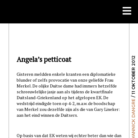
Skip
to
content
Angela’s petticoat
/ 11 OKTOBER 2012
Gisteren meldden enkele kranten een diplomatieke
blunder of zelfs provocatie van onze geliefde Frau
Merkel. De olijke Duitse dame had immers hetzelfde
schreeuwlelijke jasje aan als tijdens de kwartfinale
Duitsland-Griekenland op het afgelopen EK. De
YANNICK DANGRE
wedstrijd eindigde toen op 4-2, m.a.w. de boodschap
van Merkel zou dezelfde zijn als die van Gary Lineker:
aan het eind winnen de Duitsers.
Op basis van dat EK weten wij echter beter dan wie dan