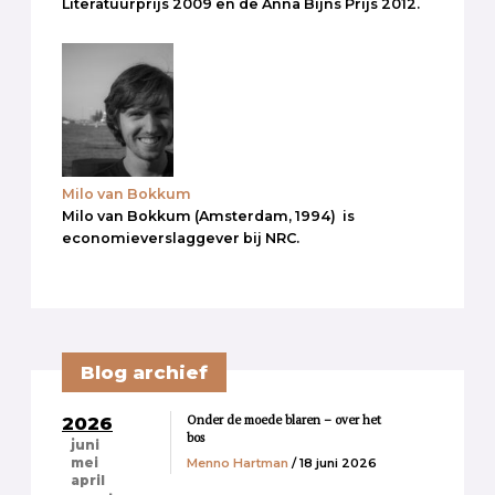
Literatuurprijs 2009 en de Anna Bijns Prijs 2012.
Milo van Bokkum
Milo van Bokkum (Amsterdam, 1994) is
economieverslaggever bij NRC.
Blog archief
Onder de moede blaren – over het
2026
bos
juni
Menno Hartman
/ 18 juni 2026
mei
april