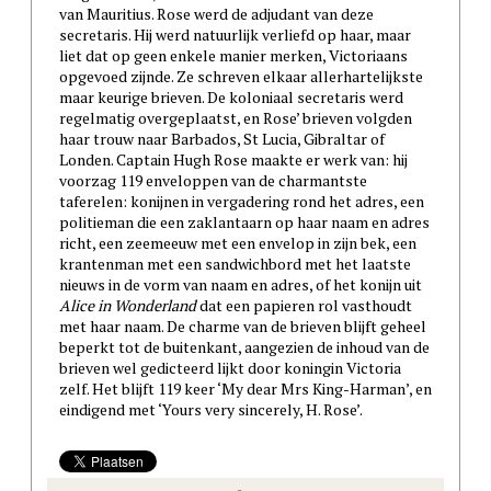
van Mauritius. Rose werd de adjudant van deze
secretaris. Hij werd natuurlijk verliefd op haar, maar
liet dat op geen enkele manier merken, Victoriaans
opgevoed zijnde. Ze schreven elkaar allerhartelijkste
maar keurige brieven. De koloniaal secretaris werd
regelmatig overgeplaatst, en Rose’ brieven volgden
haar trouw naar Barbados, St Lucia, Gibraltar of
Londen. Captain Hugh Rose maakte er werk van: hij
voorzag 119 enveloppen van de charmantste
taferelen: konijnen in vergadering rond het adres, een
politieman die een zaklantaarn op haar naam en adres
richt, een zeemeeuw met een envelop in zijn bek, een
krantenman met een sandwichbord met het laatste
nieuws in de vorm van naam en adres, of het konijn uit
Alice in Wonderland
dat een papieren rol vasthoudt
met haar naam. De charme van de brieven blijft geheel
beperkt tot de buitenkant, aangezien de inhoud van de
brieven wel gedicteerd lijkt door koningin Victoria
zelf. Het blijft 119 keer ‘My dear Mrs King-Harman’, en
eindigend met ‘Yours very sincerely, H. Rose’.