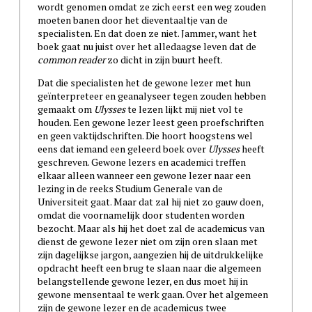
wordt genomen omdat ze zich eerst een weg zouden
moeten banen door het dieventaaltje van de
specialisten. En dat doen ze niet. Jammer, want het
boek gaat nu juist over het alledaagse leven dat de
common reader
zo dicht in zijn buurt heeft.
Dat die specialisten het de gewone lezer met hun
geïnterpreteer en geanalyseer tegen zouden hebben
gemaakt om
Ulysses
te lezen lijkt mij niet vol te
houden. Een gewone lezer leest geen proefschriften
en geen vaktijdschriften. Die hoort hoogstens wel
eens dat iemand een geleerd boek over
Ulysses
heeft
geschreven. Gewone lezers en academici treffen
elkaar alleen wanneer een gewone lezer naar een
lezing in de reeks Studium Generale van de
Universiteit gaat. Maar dat zal hij niet zo gauw doen,
omdat die voornamelijk door studenten worden
bezocht. Maar als hij het doet zal de academicus van
dienst de gewone lezer niet om zijn oren slaan met
zijn dagelijkse jargon, aangezien hij de uitdrukkelijke
opdracht heeft een brug te slaan naar die algemeen
belangstellende gewone lezer, en dus moet hij in
gewone mensentaal te werk gaan. Over het algemeen
zijn de gewone lezer en de academicus twee