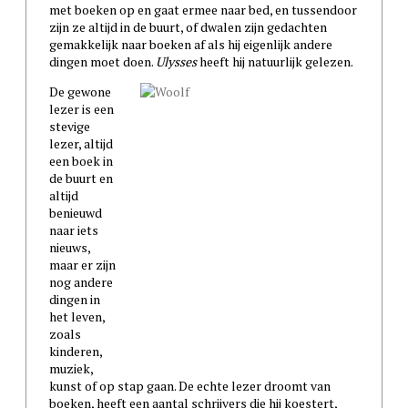
met boeken op en gaat ermee naar bed, en tussendoor
zijn ze altijd in de buurt, of dwalen zijn gedachten
gemakkelijk naar boeken af als hij eigenlijk andere
dingen moet doen.
Ulysses
heeft hij natuurlijk gelezen.
De gewone
lezer is een
stevige
lezer, altijd
een boek in
de buurt en
altijd
benieuwd
naar iets
nieuws,
maar er zijn
nog andere
dingen in
het leven,
zoals
kinderen,
muziek,
kunst of op stap gaan. De echte lezer droomt van
boeken, heeft een aantal schrijvers die hij koestert,