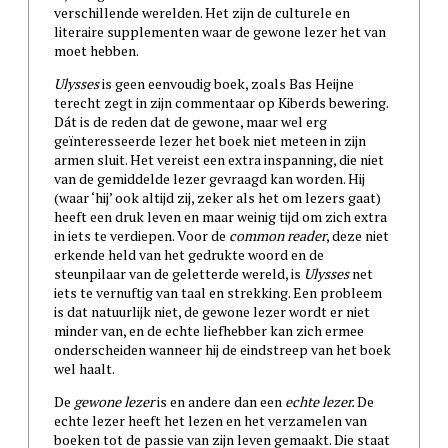
verschillende werelden. Het zijn de culturele en
literaire supplementen waar de gewone lezer het van
moet hebben.
Ulysses
is geen eenvoudig boek, zoals Bas Heijne
terecht zegt in zijn commentaar op Kiberds bewering.
Dát is de reden dat de gewone, maar wel erg
geïnteresseerde lezer het boek niet meteen in zijn
armen sluit. Het vereist een extra inspanning, die niet
van de gemiddelde lezer gevraagd kan worden. Hij
(waar ‘hij’ ook altijd zij, zeker als het om lezers gaat)
heeft een druk leven en maar weinig tijd om zich extra
in iets te verdiepen. Voor de
common reader
, deze niet
erkende held van het gedrukte woord en de
steunpilaar van de geletterde wereld, is
Ulysses
net
iets te vernuftig van taal en strekking. Een probleem
is dat natuurlijk niet, de gewone lezer wordt er niet
minder van, en de echte liefhebber kan zich ermee
onderscheiden wanneer hij de eindstreep van het boek
wel haalt.
De
gewone lezer
is en andere dan een
echte lezer.
De
echte lezer
heeft het lezen en het verzamelen van
boeken tot de passie van zijn leven gemaakt. Die staat