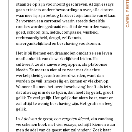
CAREL PEETERS
staan ze op zijn voorhoofd geschreven. Al zijn essays
gaan er in iets andere bewoordingen over, alle citaten
waarmee hij zijn betoog lardeert zijn familie van elkaar.
Ze vormen een carrousel waarin steeds dezelfde
rondjes worden gedraaid en altijd de woorden waar,
goed, schoon, zin, liefde, compassie, wijsheid,
rechtvaardigheid, deugd, zelfkennis,
onvergankelijkheid en beschaving voorkomen.
Het is bij Riemen een draaimolen omdat ze een leven
onafhankelijk van de werkelijkheid leiden. Hij
cultiveert ze als zuivere begrippen, als platoonse
ideeën. Ze moeten niet al te zeer met de echte
werkelijkheid geconfronteerd worden, want dan
worden ze vuil, smoezelig en komen er vlekken op.
Wanneer Riemen het over ‘beschaving’ heeft als iets
dat afwezig is in deze tijden, dan heeft hij gelijk, groot
gelijk. Te veel gelijk. Het gelijk dat niets kost, want er
zal altijd te weinig beschaving zijn. Het gratis en leeg
gelijk.
In
Adel van de geest, een vergeten ideaal,
zijn vandaag
verschenen boek met vier essays, schrijft Riemen waar
men de adel van de geest niet zal vinden: ‘Zoek haar