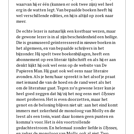
waarvan hij er één (kunnen er ook twee zijn) wel heel
erg in de watten legt. Van bepaalde boeken heeft hij
wel verschillende edities, en hij is altijd op zoek naar
meer.
De echte lezer is natuurlijk een kostbaar wezen, maar
de gewone lezer is in al zijn bescheidenheid een heilige.
Die is geamuseerd geïnteresseerd in nieuwe boeken in
het algemeen, en van bepaalde schrijvers in het
bijzonder. Hij spelt twee boekenbijlagen, heeft een
abonnement op een literair tijdschrift en als hij er aan
denkt kijkt hij ook wel eens op de website van De
Papieren Man. Hij gaat ook wel eens naar literaire
avonden. Als je hem/haar spreekt is het alsof je praat
met iemand die van de hoed en de rand weet als het
om de literatuur gaat. Tegen zo’n gewone lezer kun je
heel goed zeggen dat hij/zij het nog eens met
Ulysses
moet proberen. Het is even doorzetten, maar het
genot en de beloning blijven niet uit: aan het eind komt
immers met zekerheid de monoloog van Molly en die
leest als een trein, want daar komen geen punten en
komma’s voor. Het is één voortrollende
gedachtestroom. En helemaal zonder liefde is
Ulysses,
en zeker de monoloog van Molly, ook al niet. Two