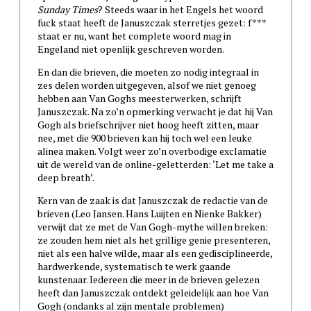
Sunday Times
? Steeds waar in het Engels het woord
fuck staat heeft de Januszczak sterretjes gezet: f***
staat er nu, want het complete woord mag in
Engeland niet openlijk geschreven worden.
En dan die brieven, die moeten zo nodig integraal in
zes delen worden uitgegeven, alsof we niet genoeg
hebben aan Van Goghs meesterwerken, schrijft
Januszczak. Na zo’n opmerking verwacht je dat hij Van
Gogh als briefschrijver niet hoog heeft zitten, maar
nee, met die 900 brieven kan hij toch wel een leuke
alinea maken. Volgt weer zo’n overbodige exclamatie
uit de wereld van de online-geletterden: ‘Let me take a
deep breath’.
Kern van de zaak is dat Januszczak de redactie van de
brieven (Leo Jansen. Hans Luijten en Nienke Bakker)
verwijt dat ze met de Van Gogh-mythe willen breken:
ze zouden hem niet als het grillige genie presenteren,
niet als een halve wilde, maar als een gedisciplineerde,
hardwerkende, systematisch te werk gaande
kunstenaar. Iedereen die meer in de brieven gelezen
heeft dan Januszczak ontdekt geleidelijk aan hoe Van
Gogh (ondanks al zijn mentale problemen)