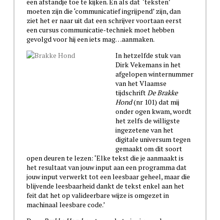
een afstandje toe te kijken. En als dat ‘teksten’
moeten zijn die ‘communicatief ingrijpend’ zijn, dan
ziet het er naar uit dat een schrijver voortaan eerst
een cursus communicatie-techniek moet hebben
gevolgd voor hij een iets mag…aanmaken.
In hetzelfde stuk van
Dirk Vekemans in het
afgelopen winternummer
van het Vlaamse
tijdschrift
De Brakke
Hond
(nr 101) dat mij
onder ogen kwam, wordt
het zelfs de willigste
ingezetene van het
digitale universum tegen
gemaakt om dit soort
open deuren te lezen: ‘Elke tekst die je aanmaakt is
het resultaat van jouw input aan een programma dat
jouw input verwerkt tot een leesbaar geheel, maar die
blijvende leesbaarheid dankt de tekst enkel aan het
feit dat het op valideerbare wijze is omgezet in
machinaal leesbare code.’