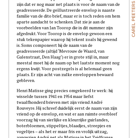
CAREL PEETERS
zijn dat er nog maar net plaats is voor de naam van de
geadresseerde. De geïllustreerde envelop is naaste
familie van de dito brief, maar er is toch reden om hem
aparte aandacht te schenken. Dat zie je aan de
voorbeelden van Jan Toorop die in dit nummer zijn
afgedrukt. Voor Toorop is de envelop gewoon een
stuk tekenpapier waarop hij tekent zoals hij gewend
is. Soms componeert hij de naam van de
geadresseerde (altijd ‘Mevrouw de Waard, van
Galenstraat, Den Haag’) er in grote stijl in, maar
meestal moet hij de naam op het laatste moment nog
ergens kwijt. Voor postzegels is al helemaal geen
plaats. Er zijn acht van zulke enveloppen bewaard
gebleven.
Henri Matisse ging precies omgekeerd te werk: hij
wisselde tussen 1941 en 1954 maar liefst
twaalfhonderd brieven met zijn vriend André
Rouveyre. Hij schreef duidelijk eerst de naam van zijn
vriend op de envelop, en wat er aan ruimte overbleef
voorzag hij van sierlijke en kleurrijke guirlandes,
boterbloemen, stippeltjes, blaadjes, streepjes en
vogeltjes – als het er maar fris en vrolijk uitzag,
aangezien André net als Matisse in het Zuidfranse