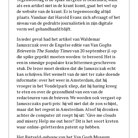
als een artikel niet in de krant komt, gaat het wel op
de website van de krant. Er is tegenwoordig altijd
plaats. Vandaar dat Harold Evans zich afvraagt of het
niveau van de gedrukte journalistiek in zijn digitale
vorm wel gehandhaafd blijft.
In ieder geval had het artikel van Waldemar
Januszczak over de Engelse editie van Van Goghs
Brieven
in
The Sunday Times
van 20 september jl. op
die spike geprikt moeten worden: te beroerd. Het is
een in smeuïge populaire krachttermen geschreven
stuk. De lezer moet denken dat die Januszczak echt
kan schrijven. Het wemelt van de niet ter zake doende
informatie: over het weer in Amsterdam, dat hij
vroeger in het Vondelpark sliep, dat hij haring kreeg
te eten en over de gezondheid van een van de
redacteuren van de brieven. We worden ook vergast op
Januszczaks parti pris: hij wil niet dat de zon schijnt,
maar dat het regent in Amsterdam. Alsof hij dronken
achter de computer zit roept hij uit: ‘Give me clouds
and misery. Help me out here!’ Dit is het soort kreten
waar online-geletterden patent op hebben.
Het Rietveld-gebouw van het Van Gogh Museum