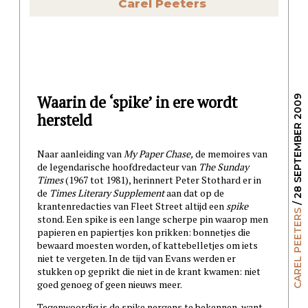
Carel Peeters
Waarin de ‘spike’ in ere wordt
/ 28 SEPTEMBER 2009
hersteld
Naar aanleiding van
My Paper Chase,
de memoires van
de legendarische hoofdredacteur van
The Sunday
Times
(1967 tot 1981), herinnert Peter Stothard er in
de
Times Literary Supplement
aan dat op de
krantenredacties van Fleet Street altijd een
spike
CAREL PEETERS
stond. Een spike is een lange scherpe pin waarop men
papieren en papiertjes kon prikken: bonnetjes die
bewaard moesten worden, of kattebelletjes om iets
niet te vergeten. In de tijd van Evans werden er
stukken op geprikt die niet in de krant kwamen: niet
goed genoeg of geen nieuws meer.
Tegenwoordig is de spike nergens te bekennen, want