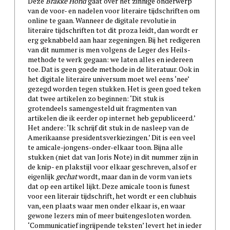
Deze
Brakke Hond
gaat over het zinnige onderwerp
van de voor- en nadelen voor literaire tijdschriften om
online te gaan. Wanneer de digitale revolutie in
literaire tijdschriften tot dit proza leidt, dan wordt er
erg geknabbeld aan haar zegeningen. Bij het redigeren
van dit nummer is men volgens de Leger des Heils-
methode te werk gegaan: we laten alles en iedereen
toe. Dat is geen goede methode in de literatuur. Ook in
het digitale literaire universum moet wel eens ‘nee’
gezegd worden tegen stukken. Het is geen goed teken
dat twee artikelen zo beginnen: ‘Dit stuk is
grotendeels samengesteld uit fragmenten van
artikelen die ik eerder op internet heb gepubliceerd.’
Het andere: ‘Ik schrijf dit stuk in de nasleep van de
Amerikaanse presidentsverkiezingen.’ Dit is een veel
te amicale-jongens-onder-elkaar toon. Bijna alle
stukken (niet dat van Joris Note) in dit nummer zijn in
de knip- en plakstijl voor elkaar geschreven, alsof er
eigenlijk
gechat
wordt, maar dan in de vorm van iets
dat op een artikel lijkt. Deze amicale toon is funest
voor een literair tijdschrift, het wordt er een clubhuis
van, een plaats waar men onder elkaar is, en waar
gewone lezers min of meer buitengesloten worden.
‘Communicatief ingrijpende teksten’ levert het in ieder