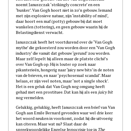
noemt Januszczak ‘strikingly concrete’ en een
‘bunker’. Van Gogh hoort niet in zo’n gebouw. Iemand
met zijn explosieve natuur, zijn ‘instability of mind’,
daar hoort een maf (potty) gebouw bij dat moet
wankelen (tottering), en geen gebouw waarin hij de
Belastingdienst verwacht.
Januszczak heeft het voortdurend over de ‘Van Gogh
mythe’ die gekoesterd zou worden door een ‘Van Gogh
industry’ die vanuit dat gebouw ‘gerund’ zou worden.
Maar zelf lepelt hij alleen maar de platste cliché’s
over Van Gogh op. Hij is louter op zoek naar
pikanterieën, hongerig naar ‘juicy new bits’ in de noten
van de brieven, en naar ‘psychosexual scandal’. Maar
helaas, er zijn veel noten, maar ‘not a single shock’.
Het is een geluk dat Van Gogh nog omgang heeft
gehad met een prostituee. Dat kan hij als een
juicy bit
nog vermelden.
Gelukkig, gelukkig, heeft Januszczak een brief van Van
Gogh aan Emile Bernard gevonden waar wel drie keer
het woord neuken in voorkomt, zodat hij die uitvoerig
kan citeren. Maar wat nu? Slaat daar de
spreekwoordelijke Engelse hypocrisie toe in
The