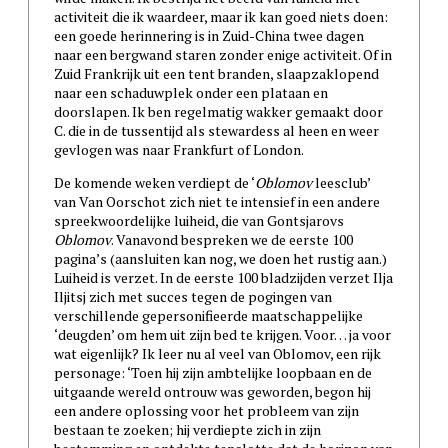
activiteit die ik waardeer, maar ik kan goed niets doen:
een goede herinnering is in Zuid-China twee dagen
naar een bergwand staren zonder enige activiteit. Of in
Zuid Frankrijk uit een tent branden, slaapzaklopend
naar een schaduwplek onder een plataan en
doorslapen. Ik ben regelmatig wakker gemaakt door
C. die in de tussentijd als stewardess al heen en weer
gevlogen was naar Frankfurt of London.
De komende weken verdiept de ‘
Oblomov
leesclub’
van Van Oorschot zich niet te intensief in een andere
spreekwoordelijke luiheid, die van Gontsjarovs
Oblomov
. Vanavond bespreken we de eerste 100
pagina’s (aansluiten kan nog, we doen het rustig aan.)
Luiheid is verzet. In de eerste 100 bladzijden verzet Ilja
Iljitsj zich met succes tegen de pogingen van
verschillende gepersonifieerde maatschappelijke
‘deugden’ om hem uit zijn bed te krijgen. Voor… ja voor
wat eigenlijk? Ik leer nu al veel van Oblomov, een rijk
personage: ‘Toen hij zijn ambtelijke loopbaan en de
uitgaande wereld ontrouw was geworden, begon hij
een andere oplossing voor het probleem van zijn
bestaan te zoeken; hij verdiepte zich in zijn