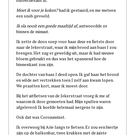
barbecuesaus at.
Moet ik voor je koken?
had ik gestuurd, en me meteen
een snob gevoeld.
Ik sla nooit een goede maaltijd af
, antwoordde ze
binnen de minuut.
Ik zette de doos soep voor haar deur en fietste door
naar de Jekerstraat, waar ik mijn brood aan baas J zou
brengen. Het zag er geweldig uit, maar ik had nieuwe
bloem gebruikt en dus was het spannend hoe de
binnenkant zou zijn.
De dochter van baas J deed open. Ik gaf haar het brood
en wilde net vertrekken toen J zelf aan kwam lopen.
We praatten kort, maar ik moest door.
Bij het uitfietsen van de Jekerstraat vroeg ik me af
waarom ik door gemoeten had. Mijn spullen waren
afgeleverd. Ik hoefde helemaal nergens te zijn.
Ook dat was Coronawinst.
Ik overwoog bij Arie langs te fietsen. Er zou een biertje
zijn op de balkonbar, twee krukken met de juiste