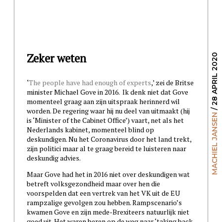
Zeker weten
/ 28 APRIL 2020
‘
The people have had enough of experts
,’ zei de Britse
minister Michael Gove in 2016. Ik denk niet dat Gove
momenteel graag aan zijn uitspraak herinnerd wil
worden. De regering waar hij nu deel van uitmaakt (hij
MACHIEL JANSEN
is ‘Minister of the Cabinet Office’) vaart, net als het
Nederlands kabinet, momenteel blind op
deskundigen. Nu het Coronavirus door het land trekt,
zijn politici maar al te graag bereid te luisteren naar
deskundig advies.
Maar Gove had het in 2016 niet over deskundigen wat
betreft volksgezondheid maar over hen die
voorspelden dat een vertrek van het VK uit de EU
rampzalige gevolgen zou hebben. Rampscenario’s
kwamen Gove en zijn mede-Brexiteers natuurlijk niet
goed uit. Het waren beren op de weg naar ‘taking back