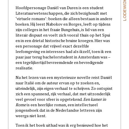
Hoofdpersonage Daniël van Duren is een student
Literatuurwetenschappen, die zich bezighoudt met
‘virtuele romans’: boeken die alleen bestaan in andere
boeken. Hij leest Nabokov en Borges, leeft op tijdens
zijn colleges in het fraaie Bungehuis, is lid van een
literair dispuut en voelt zich vooral thuis op het Spui
en in een drietal historische bruine kroegen. Hier was
een personage dat vrijwel exact dezelfde
leefomgeving en interesses had als ikzelf, toen ik een
paar jaar terug bachelorstudent in Amsterdam was –
een tegelijkertijd bevreemdende en bevredigende
realisatie.
Na het lezen van een mysterieuze novelle reist Daniël
naar Italië om de auteur ervan op te zoeken en,
uiteindelijk, zijn eigen verhaal te schrijven. Zo ontspint
zich een spannend, rijk verhaal, dat met uitzonderlijk
veel gevoel voor sfeer is opgetekend.
Een kamer in
Rome
is een heerlijke roman, een intellectueel
jongensboek dat in de Nederlandse letteren zijn
weerga niet kent.
Toen ik het boek uithad was ik erg benieuwd hoe het