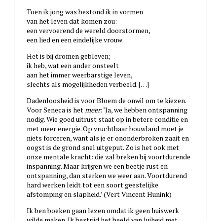
Toen ik jong was bestond ik in vormen
van het leven dat komen zou:
een vervoerend de wereld doorstormen,
een lied en een eindelijke vrouw
Het is bij dromen gebleven;
ik heb, wat een ander onsteelt
aan het immer weerbarstige leven,
slechts als mogelijkheden verbeeld. […]
Dadenloosheid is voor Bloem de onwil om te kiezen.
Voor Seneca is het
meer
: ‘Ja, we hebben ontspanning
nodig. Wie goed uitrust staat op in betere conditie en
met meer energie. Op vruchtbaar bouwland moet je
niets forceren, want als je er ononderbroken zaait en
oogst is de grond snel uitgeput. Zo is het ook met
onze mentale kracht: die zal breken bij voortdurende
inspanning. Maar krijgen we een beetje rust en
ontspanning, dan sterken we weer aan. Voortdurend
hard werken leidt tot een soort geestelijke
afstomping en slapheid.’ (Vert Vincent Hunink)
Ik ben boeken gaan lezen omdat ik geen huiswerk
wilde maken. Ik bestrijd het beeld van luiheid met