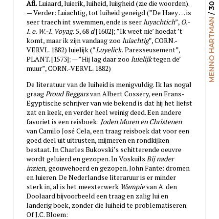
Afl.
Luiaard, luierik, luiheid, luiigheid (zie die woorden).
— Verder: Luiachtig, tot luiheid geneigd (”De Haey … is
MENNO HARTMAN
seer traech int swemmen, ende is seer
luyachtich
”,
O.-
I. e. W.-I. Voyag.
5, 68
d
[1602]; ”Ik weet nie’ hoedat ’t
komt, maar ik zijn vandaag zoo
luiachtig
”, CORN.-
VERVL. 1882) luielijk (”
Luyelick.
Paresseusement”,
PLANT. [1573]; — ”Hij lag daar zoo
luielijk
tegen de’
muur”, CORN.-VERVL. 1882)
De literatuur van de luiheid is menigvuldig. Ik las nogal
graag
Proud Beggars
van Albert Cossery, een Frans-
Egyptische schrijver van wie bekend is dat hij het liefst
zat en keek, en verder heel weinig deed. Een andere
favoriet is een reisboek:
Joden Moren en Christenen
van Camilo José Cela, een traag reisboek dat voor een
goed deel uit uitrusten, mijmeren en rondkijken
bestaat. In Charles Bukovski’s schitterende oeuvre
wordt geluierd en gezopen. In Voskuils
Bij nader
inzien,
geouwehoerd en gezopen. John Fante: dromen
en luieren. De Nederlandse literaruur is er minder
sterk in, al is het meesterwerk
Wampie
van A. den
Doolaard bijvoorbeeld een traag en zalig lui en
landerig boek, zonder die luiheid te problematiseren.
Of J.C. Bloem: