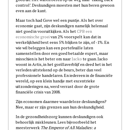
control’. Deskundigen moesten met hun beren gewoon
even aan de kant.
Maar toch had Gove wel een puntje. Als het over
economie gaat, zijn deskundigen namelijk helemaal
niet goed in vooruitkijken. Als het
CPB een
economische groei
van 2% voorspelt kan dat in
werkelijkheid best eens 5% blijken te zijn, of -1%. En
wie wil beleggen kan een portefeuille laten
samenstellen door een goed betaalde expert, maar
misschien is het beter om naar
Jacko
te gaan. Jacko
woont in Artis, in het gorillaverblijf en deed het in het
verleden uitstekend op de beurs, beter dan veel
professionele handelaren. En iedereen in de financiële
wereld, op een klein handje met excentrieke
uitzonderingen na, werd verrast door de grote
financiële crisis van 2008.
Zijn economen daarmee waardeloze deskundigen?
Nee, maar er zijn grenzen aan hun deskundigheid.
In de gezondheidszorg kunnen deskundigen ook
behoorlijk miskleunen. Lees bijvoorbeeld het
meesterwerk
The Emperor of All Maladies: a