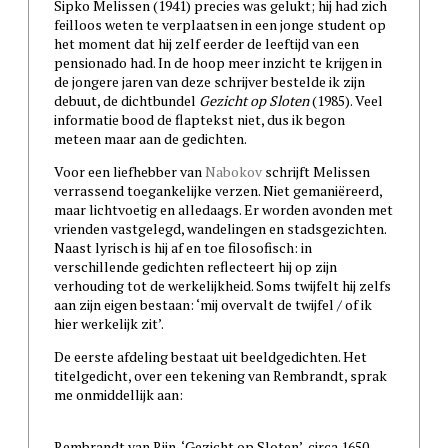
Sipko Melissen (1941) precies was gelukt; hij had zich
feilloos weten te verplaatsen in een jonge student op
het moment dat hij zelf eerder de leeftijd van een
pensionado had. In de hoop meer inzicht te krijgen in
de jongere jaren van deze schrijver bestelde ik zijn
debuut, de dichtbundel
Gezicht op Sloten
(1985). Veel
informatie bood de flaptekst niet, dus ik begon
meteen maar aan de gedichten.
Voor een liefhebber van
Nabokov
schrijft Melissen
verrassend toegankelijke verzen. Niet gemaniëreerd,
maar lichtvoetig en alledaags. Er worden avonden met
vrienden vastgelegd, wandelingen en stadsgezichten.
Naast lyrisch is hij af en toe filosofisch: in
verschillende gedichten reflecteert hij op zijn
verhouding tot de werkelijkheid. Soms twijfelt hij zelfs
aan zijn eigen bestaan: ‘mij overvalt de twijfel / of ik
hier werkelijk zit’.
De eerste afdeling bestaat uit beeldgedichten. Het
titelgedicht, over een tekening van Rembrandt, sprak
me onmiddellijk aan:
Rembrandt van Rijn, ‘Gezicht op Sloten’, circa 1650