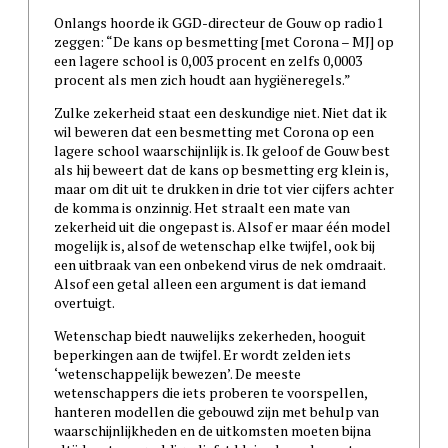
Onlangs hoorde ik GGD-directeur de Gouw op radio1
zeggen: “De kans op besmetting [met Corona – MJ] op
een lagere school is 0,003 procent en zelfs 0,0003
procent als men zich houdt aan hygiëneregels.”
Zulke zekerheid staat een deskundige niet. Niet dat ik
wil beweren dat een besmetting met Corona op een
lagere school waarschijnlijk is. Ik geloof de Gouw best
als hij beweert dat de kans op besmetting erg klein is,
maar om dit uit te drukken in drie tot vier cijfers achter
de komma is onzinnig. Het straalt een mate van
zekerheid uit die ongepast is. Alsof er maar één model
mogelijk is, alsof de wetenschap elke twijfel, ook bij
een uitbraak van een onbekend virus de nek omdraait.
Alsof een getal alleen een argument is dat iemand
overtuigt.
Wetenschap biedt nauwelijks zekerheden, hooguit
beperkingen aan de twijfel. Er wordt zelden iets
‘wetenschappelijk bewezen’. De meeste
wetenschappers die iets proberen te voorspellen,
hanteren modellen die gebouwd zijn met behulp van
waarschijnlijkheden en de uitkomsten moeten bijna