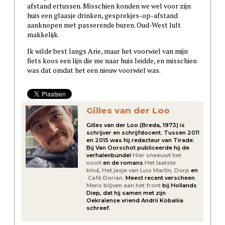
afstand ertussen. Misschien konden we wel voor zijn
huis een glaasje drinken, gesprekjes-op-afstand
aanknopen met passerende buren. Oud-West lult
makkelijk.
Ik wilde best langs Arie, maar het voorwiel van mijn
fiets koos een lijn die me naar huis leidde, en misschien
was dat omdat het een nieuw voorwiel was.
Gilles van der Loo
Gilles van der Loo (Breda, 1973) is
schrijver en schrijfdocent. Tussen 2011
en 2015 was hij redacteur van Tirade.
Bij Van Oorschot publiceerde hij de
verhalenbundel
Hier sneeuwt het
nooit
en de romans
Het laatste
kind,
Het jasje van Luis Martín,
Dorp
en
Café Dorian.
Meest recent verscheen
Mens blijven aan het front
bij Hollands
Diep, dat hij samen met zijn
Oekraïense vriend Andrii Kobaliia
schreef.