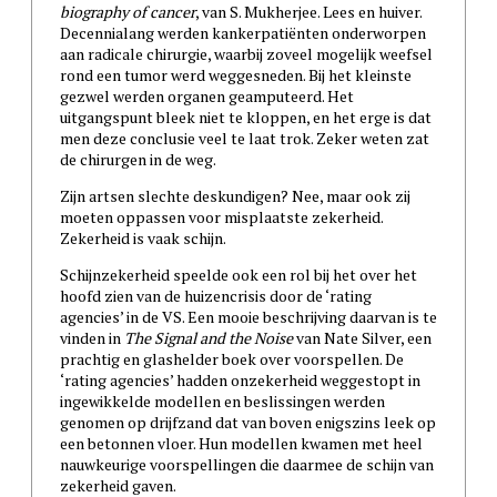
biography of cancer
, van S. Mukherjee. Lees en huiver.
Decennialang werden kankerpatiënten onderworpen
aan radicale chirurgie, waarbij zoveel mogelijk weefsel
rond een tumor werd weggesneden. Bij het kleinste
gezwel werden organen geamputeerd. Het
uitgangspunt bleek niet te kloppen, en het erge is dat
men deze conclusie veel te laat trok. Zeker weten zat
de chirurgen in de weg.
Zijn artsen slechte deskundigen? Nee, maar ook zij
moeten oppassen voor misplaatste zekerheid.
Zekerheid is vaak schijn.
Schijnzekerheid speelde ook een rol bij het over het
hoofd zien van de huizencrisis door de ‘rating
agencies’ in de VS. Een mooie beschrijving daarvan is te
vinden in
The Signal and the Noise
van Nate Silver, een
prachtig en glashelder boek over voorspellen. De
‘rating agencies’ hadden onzekerheid weggestopt in
ingewikkelde modellen en beslissingen werden
genomen op drijfzand dat van boven enigszins leek op
een betonnen vloer. Hun modellen kwamen met heel
nauwkeurige voorspellingen die daarmee de schijn van
zekerheid gaven.