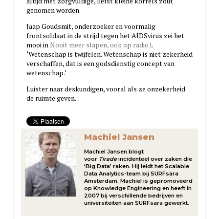
altijd met zorgvuldige, liefst kleine korrels zout
genomen worden.
Jaap Goudsmit, onderzoeker en voormalig
frontsoldaat in de strijd tegen het AIDSvirus zei het
mooi in
Nooit meer slapen, ook op radio1
.
‘Wetenschap is twijfelen. Wetenschap is niet zekerheid
verschaffen, dat is een godsdienstig concept van
wetenschap.’
Luister naar deskundigen, vooral als ze onzekerheid
de ruimte geven.
Machiel Jansen
Machiel Jansen blogt
voor
Tirade
incidenteel over zaken die
‘Big Data’ raken. Hij leidt het Scalable
Data Analytics-team bij SURFsara
Amsterdam. Machiel is gepromoveerd
op Knowledge Engineering en heeft in
2007 bij verschillende bedrijven en
universiteiten aan SURFsara gewerkt.