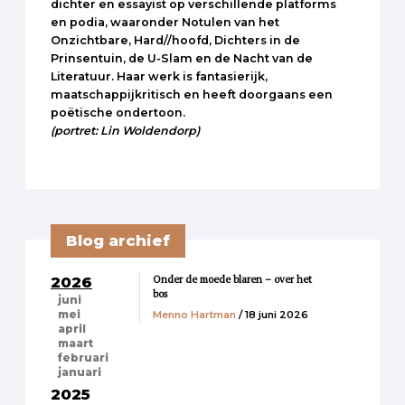
dichter en essayist op verschillende platforms
en podia, waaronder Notulen van het
Onzichtbare, Hard//hoofd, Dichters in de
Prinsentuin, de U-Slam en de Nacht van de
Literatuur. Haar werk is fantasierijk,
maatschappijkritisch en heeft doorgaans een
poëtische ondertoon.
(portret: Lin Woldendorp)
Blog archief
Onder de moede blaren – over het
2026
bos
juni
Menno Hartman
/ 18 juni 2026
mei
april
maart
februari
januari
2025