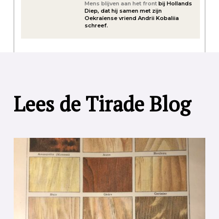
Mens blijven aan het front
bij Hollands
Diep, dat hij samen met zijn
Oekraïense vriend Andrii Kobaliia
schreef.
Lees de Tirade Blog