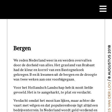
Skip
to
content
Bergen
/ 8 AUGUSTUS 2018
We reden Nederland weer in en werden overvallen
door de dorheid van alles. Het grasland van Brabant
had de kleur en korrel van een Bastognekoek
gekregen. B en ik kwamen uit de bergen en de droogte
was twee weken aan ons voorbijgegaan.
GILLES VAN DER LOO
Voor het Hollandsch Landschap heb ik nooit liefde
gevoeld. Het is te aangeharkt, te plat en verdacht.
Verdacht omdat het mooi kan lijken, maar achter die
vaart met wilgen en dat populierenbosje ligt altijd een
bedrijventerrein. In Nederland wordt geld verdiend en