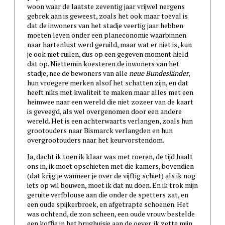
woon waar de laatste zeventig jaar vrijwel nergens
gebrek aan is geweest, zoals het ook maar toeval is
dat de inwoners van het stadje veertig jaar hebben
moeten leven onder een planeconomie waarbinnen
naar hartenlust werd geruild, maar wat er niet is, kun
je ook niet ruilen, dus op een gegeven moment hield
dat op. Niettemin koesteren de inwoners van het
stadje, nee de bewoners van alle
neue Bundesländer
,
hun vroegere merken alsof het schatten zijn, en dat
heeft niks met kwaliteit te maken maar alles met een
heimwee naar een wereld die niet zozeer van de kaart
is geveegd, als wel overgenomen door een andere
wereld. Het is een achterwaarts verlangen, zoals hun
grootouders naar Bismarck verlangden en hun
overgrootouders naar het keurvorstendom.
Ja, dacht ik toen ik klaar was met roeren, de tijd haalt
ons in, ik moet opschieten met die kamers, bovendien
(dat krijg je wanneer je over de vijftig schiet) als ik nog
iets op wil bouwen, moet ik dat nu doen. En ik trok mijn
geruite verfblouse aan die onder de spetters zat, en
een oude spijkerbroek, en afgetrapte schoenen. Het
was ochtend, de zon scheen, een oude vrouw bestelde
een koffie in het brughuisje aan de oever, ik zette mijn