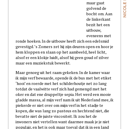
maar gaat
golvend de
bocht om. Aan
de linkerkant
bezit het een
uitbouw,
eveneens met
ronde hoeken. In de uitbouw heeft zich een edelsmid
gevestigd. ’s Zomers zet hij zijn deuren open en hoor je
hem kloppen en slaan op het aambeeld, heel licht,
alsof er een klokje luidt, alsof hij geen goud of zilver
maar een muziekstuk bewerkt.
Maar genoeg uit het raam gekeken. In de kamer waar
ik mijn verf bewaarde, opende ik de bus met het etiket
‘hooi’ en roerde met het schilderhoutje net zo lang
totdat de vaalwitte verf zich had gemengd met het
oker en dat ene druppeltje sepia. Het werd een mooie
gladde massa, al mijn verf nam ik uit Nederland mee, ik
piekerde er niet over om mijn verf in het stadje te
kopen, die was lang zo pasteus en hechtend niet, die
bevatte niet de juiste viscositeit. Ik zou het de
inwoners niet vertellen want daarmee maak je je niet
populair, en het is ook maar toeval dat ik in een land