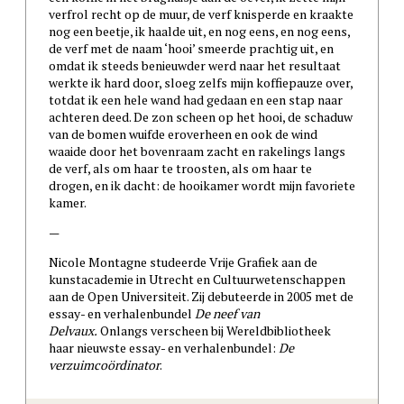
verfrol recht op de muur, de verf knisperde en kraakte
nog een beetje, ik haalde uit, en nog eens, en nog eens,
de verf met de naam ‘hooi’ smeerde prachtig uit, en
omdat ik steeds benieuwder werd naar het resultaat
werkte ik hard door, sloeg zelfs mijn koffiepauze over,
totdat ik een hele wand had gedaan en een stap naar
achteren deed. De zon scheen op het hooi, de schaduw
van de bomen wuifde eroverheen en ook de wind
waaide door het bovenraam zacht en rakelings langs
de verf, als om haar te troosten, als om haar te
drogen, en ik dacht: de hooikamer wordt mijn favoriete
kamer.
—
Nicole Montagne studeerde Vrije Grafiek aan de
kunstacademie in Utrecht en Cultuurwetenschappen
aan de Open Universiteit. Zij debuteerde in 2005 met de
essay- en verhalenbundel
De neef van
Delvaux.
Onlangs verscheen bij Wereldbibliotheek
haar nieuwste essay- en verhalenbundel:
De
verzuimcoördinator
.