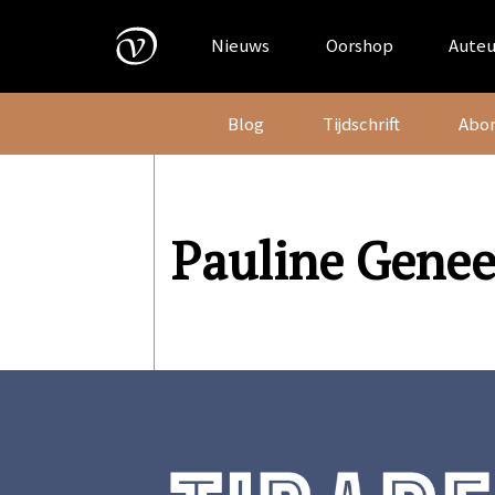
Skip
to
Nieuws
Oorshop
Auteu
content
Blog
Tijdschrift
Abo
Pauline Gene