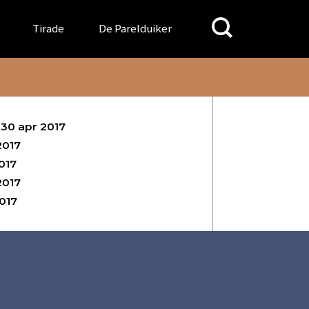
Search
Tirade
De Parelduiker
for:
30 apr 2017
2017
017
2017
017