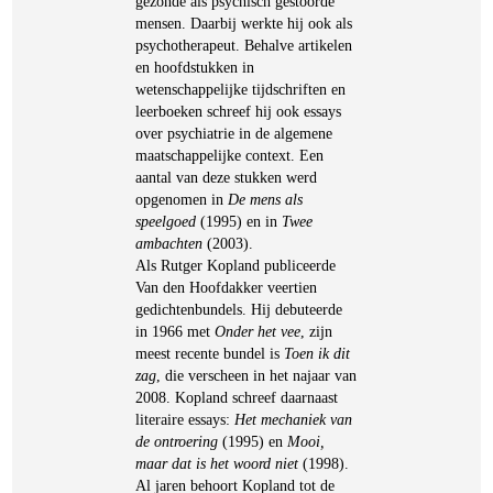
gezonde als psychisch gestoorde
mensen. Daarbij werkte hij ook als
psychotherapeut. Behalve artikelen
en hoofdstukken in
wetenschappelijke tijdschriften en
leerboeken schreef hij ook essays
over psychiatrie in de algemene
maatschappelijke context. Een
aantal van deze stukken werd
opgenomen in
De mens als
speelgoed
(1995) en in
Twee
ambachten
(2003).
Als Rutger Kopland publiceerde
Van den Hoofdakker veertien
gedichtenbundels. Hij debuteerde
in 1966 met
Onder het vee
, zijn
meest recente bundel is
Toen ik dit
zag
, die verscheen in het najaar van
2008. Kopland schreef daarnaast
literaire essays:
Het mechaniek van
de ontroering
(1995) en
Mooi,
maar dat is het woord niet
(1998).
Al jaren behoort Kopland tot de