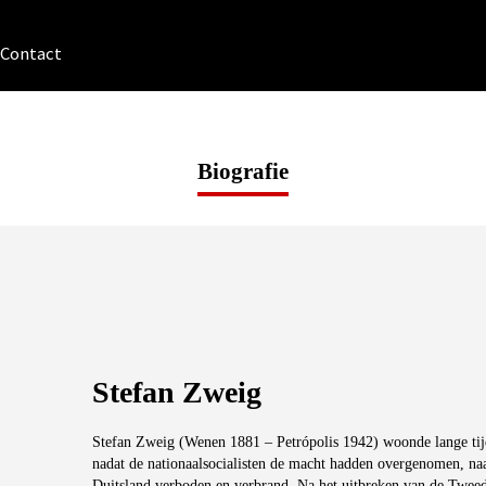
Contact
Biografie
Stefan Zweig
Stefan Zweig (Wenen 1881 – Petrópolis 1942) woonde lange tij
nadat de nationaalsocialisten de macht hadden overgenomen, na
Duitsland verboden en verbrand. Na het uitbreken van de Tweed