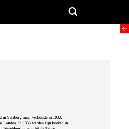
Search
for:
d in Salzburg maar verhuisde in 1933,
ar Londen. In 1936 werden zijn boeken in
e Wereldoorlog nam hij de Britse