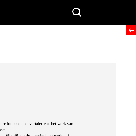
Search
for:
aire loopbaan als vertaler van het werk van
sen
.
in Siberië, op deze periode baseerde hij