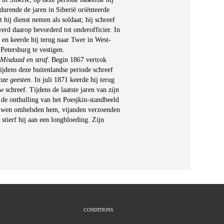
durende de jaren in Siberië oriënteerde
hij dienst nemen als soldaat; hij schreef
erd daarop bevorderd tot onderofficier. In
 en keerde hij terug naar Twer in West-
etersburg te vestigen.
Misdaad en straf
. Begin 1867 vertrok
ijdens deze buitenlandse periode schreef
oze geesten
. In juli 1871 keerde hij terug
ow
schreef. Tijdens de laatste jaren van zijn
 de onthulling van het Poesjkin-standbeeld
rouwen omhelsden hem, vijanden verzoenden
stierf hij aan een longbloeding. Zijn
CONDITIONS