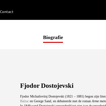
Contact
Biografie
Fjodor Dostojevski
Fjodor Michailovitsj Dostojevski (1821 – 1881) begon zijn liter
Balzac
en George Sand, en debuteerde met de roman
Arme men
In 1849 werd Dostojevski veroordeeld tot vier jaar dwangarbeid 