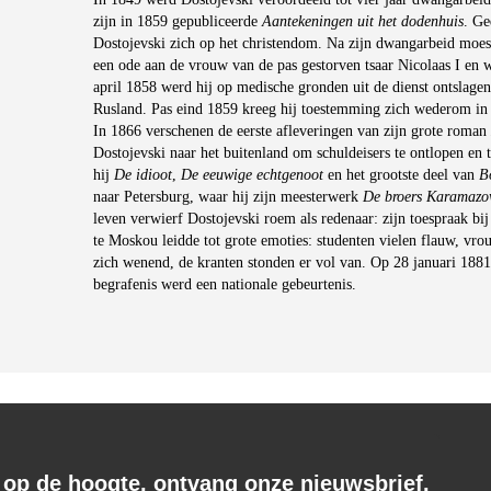
zijn in 1859 gepubliceerde
Aantekeningen uit het dodenhuis
. Ge
Dostojevski zich op het christendom. Na zijn dwangarbeid moest 
een ode aan de vrouw van de pas gestorven tsaar Nicolaas I en w
april 1858 werd hij op medische gronden uit de dienst ontslagen
Rusland. Pas eind 1859 kreeg hij toestemming zich wederom in P
In 1866 verschenen de eerste afleveringen van zijn grote roman
Dostojevski naar het buitenland om schuldeisers te ontlopen en t
hij
De idioot
,
De eeuwige echtgenoot
en het grootste deel van
B
naar Petersburg, waar hij zijn meesterwerk
De broers Karamaz
leven verwierf Dostojevski roem als redenaar: zijn toespraak bij
te Moskou leidde tot grote emoties: studenten vielen flauw, v
zich wenend, de kranten stonden er vol van. Op 28 januari 1881 
begrafenis werd een nationale gebeurtenis.
f op de hoogte, ontvang onze nieuwsbrief.