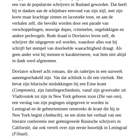
een van de populairste schrijvers in Rusland geworden. Dat heeft
hij te danken aan de schijnbare eenvoud van zijn stijl, met zijn
korte maar krachtige zinnen en laconieke toon, en aan de
verhalen zelf, die bevolkt worden door een parade van
verschoppelingen, eeuwige dupes, criminelen, ongelukkigen en
andere pechvogels. Rode draad is Dovlatovs leven zelf, de
schrijver die uitgegeven wil worden, waardoor alles wat hij
schrijft het stempel van doorleefde waarachtigheid draagt. Als
geen ander wist hij mensen te karakteriseren, wat hem niet altijd
in dank werd afgenomen.
Dovlatov schreef acht romans, die als radertjes in een uurwerk
aaneengeschakeld zijn. Van dat achtluik is dit een vierluik. Het
bevat zijn hilarische mislukkingen bij een Estse krant
(
Compromis
), zijn familiegeschiedenis, vanaf zijn grootvader uit
Vladivostok tot zijn in New York geboren zoon (
Die van ons
),
een verslag van zijn pogingen uitgegeven te worden in
Leningrad en de gebeurtenissen omstreeks de krant die hij in
New York begint (
Ambacht
), en ten slotte het verhaal van een
literaire conferentie met geëmigreerde Russische schrijvers in
Californië, dat ook vertelt over zijn eerste huwelijk in Leningrad
(
Filiaal
).