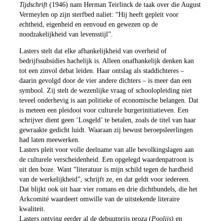
Tijdschrift
(1946) nam Herman Teirlinck de taak over die August
Vermeylen op zijn sterfbed naliet: “Hij heeft gepleit voor
echtheid, eigenheid en eenvoud en gewezen op de
noodzakelijkheid van levensstijl”.
Lasters stelt dat elke afhankelijkheid van overheid of
bedrijfssubsidies hachelijk is. Alleen onafhankelijk denken kan
tot een zinvol debat leiden. Haar ontslag als staddichteres –
daarin gevolgd door de vier andere dichters – is meer dan een
symbool. Zij stelt de wezenlijke vraag of schoolopleiding niet
teveel onderhevig is aan politieke of economische belangen. Dat
is meteen een pleidooi voor culturele burgerinitiatieven. Een
schrijver dient geen ‘Losgeld’ te betalen, zoals de titel van haar
gewraakte gedicht luidt. Waaraan zij bewust beroepsleerlingen
had laten meewerken.
Lasters pleit voor volle deelname van alle bevolkingslagen aan
de culturele verscheidenheid. Een opgelegd waardenpatroon is
uit den boze. Want “literatuur is mijn schild tegen de hardheid
van de werkelijkheid”, schrijft ze, en dat geldt voor iedereen.
Dat blijkt ook uit haar vier romans en drie dichtbundels, die het
Arkcomité waardeert omwille van de uitstekende literaire
kwaliteit.
Lasters ontving eerder al de debuutprijs proza (
Poolijs
) en