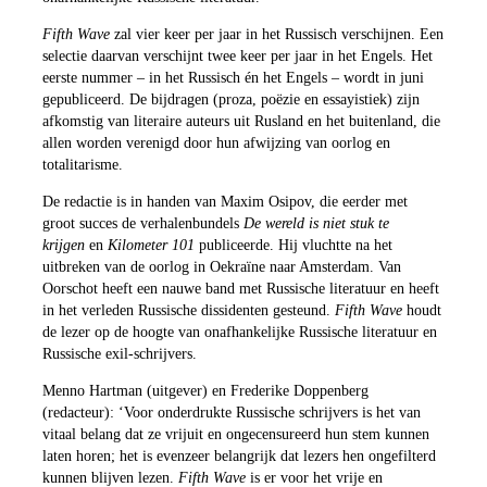
Fifth Wave
zal vier keer per jaar in het Russisch verschijnen. Een
selectie daarvan verschijnt twee keer per jaar in het Engels. Het
eerste nummer – in het Russisch én het Engels – wordt in juni
gepubliceerd. De bijdragen (proza, poëzie en essayistiek) zijn
afkomstig van literaire auteurs uit Rusland en het buitenland, die
allen worden verenigd door hun afwijzing van oorlog en
totalitarisme.
De redactie is in handen van Maxim Osipov, die eerder met
groot succes de verhalenbundels
De wereld is niet stuk te
krijgen
en
Kilometer 101
publiceerde. Hij vluchtte na het
uitbreken van de oorlog in Oekraïne naar Amsterdam. Van
Oorschot heeft een nauwe band met Russische literatuur en heeft
in het verleden Russische dissidenten gesteund.
Fifth Wave
houdt
de lezer op de hoogte van onafhankelijke Russische literatuur en
Russische exil-schrijvers.
Menno Hartman (uitgever) en Frederike Doppenberg
(redacteur): ‘Voor onderdrukte Russische schrijvers is het van
vitaal belang dat ze vrijuit en ongecensureerd hun stem kunnen
laten horen; het is evenzeer belangrijk dat lezers hen ongefilterd
kunnen blijven lezen.
Fifth Wave
is er voor het vrije en