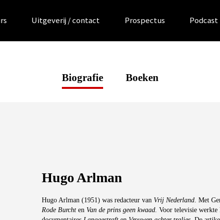
rs
Uitgeverij / contact
Prospectus
Podcast
Biografie
Boeken
Hugo Arlman
Hugo Arlman (1951) was redacteur van
Vrij Nederland
. Met Ge
Rode Burcht
en
Van de prins geen kwaad.
Voor televisie werkte 
documentaires
Langgestraft
en
Vrouwen achter tralies
. De artik