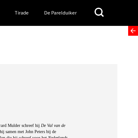
Search
Tirade
De Parelduiker
for:
rard Mulder schreef hij
De Val van de
hij samen met John Peters bij de
elen die hij schreef voor het
Nederlands