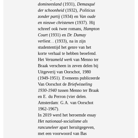
domineesland
(1931),
Demasqué
der schoonheid
(1932),
Politicus
zonder partij
(1934) en
Van oude
en nieuwe christenen
(1937). Hij
schreef ook twee romans,
Hampton
Court
(1931) en
Dr. Dumay
verliest…
(1933), na in zijn
studententijd het genre van het
korte verhaal te hebben beoefend.
Het
Verzameld werk
van Menno ter
Braak verscheen in zeven delen bij
Uitgeverij van Oorschot, 1980
(1949-1951). Eveneens publiceerde
Van Oorschot de
Briefwisseling
1930-1940
tussen Menno ter Braak
en E. du Perron (vier delen.
Amsterdam: G.A. van Oorschot
1962-1967).
In 2019 werd het beroemde essay
Het nationaal-socialisme als
rancuneleer
apart heruitgegeven,
met een voorwoord van Bas