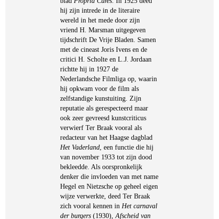
blad
Propria Cures
. In 1925 deed
hij zijn intrede in de literaire
wereld in het mede door zijn
vriend H. Marsman uitgegeven
tijdschrift De Vrije Bladen. Samen
met de cineast Joris Ivens en de
critici H. Scholte en L.J. Jordaan
richtte hij in 1927 de
Nederlandsche Filmliga op, waarin
hij opkwam voor de film als
zelfstandige kunstuiting. Zijn
reputatie als gerespecteerd maar
ook zeer gevreesd kunstcriticus
verwierf Ter Braak vooral als
redacteur van het Haagse dagblad
Het Vaderland
, een functie die hij
van november 1933 tot zijn dood
bekleedde. Als oorspronkelijk
denker die invloeden van met name
Hegel en Nietzsche op geheel eigen
wijze verwerkte, deed Ter Braak
zich vooral kennen in
Het carnaval
der burgers
(1930),
Afscheid van