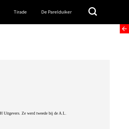
Search
Tirade
De Parelduiker
for:
H Uitgevers. Ze werd tweede bij de A.L.