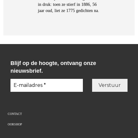
in druk: toen ze stierf in 1886, 56
jaar oud, liet ze 1775 gedichten na.
Blijf op de hoogte, ontvang onze
nieuwsbrief.
CONTACT
OORSHOP