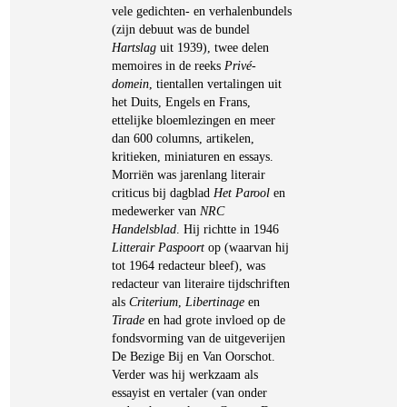
vele gedichten- en verhalenbundels
(zijn debuut was de bundel
Hartslag
uit 1939), twee delen
memoires in de reeks
Privé-
domein
, tientallen vertalingen uit
het Duits, Engels en Frans,
ettelijke bloemlezingen en meer
dan 600 columns, artikelen,
kritieken, miniaturen en essays.
Morriën was jarenlang literair
criticus bij dagblad
Het Parool
en
medewerker van
NRC
Handelsblad
. Hij richtte in 1946
Litterair Paspoort
op (waarvan hij
tot 1964 redacteur bleef), was
redacteur van literaire tijdschriften
als
Criterium
,
Libertinage
en
Tirade
en had grote invloed op de
fondsvorming van de uitgeverijen
De Bezige Bij en Van Oorschot.
Verder was hij werkzaam als
essayist en vertaler (van onder