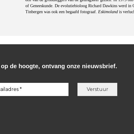
of Geneeskunde. De evolutiebioloog Richard Dawkins werd in 
Tinbergen was ook een begaafd fotograaf.
Eskimoland
is verluch
f op de hoogte, ontvang onze nieuwsbrief.