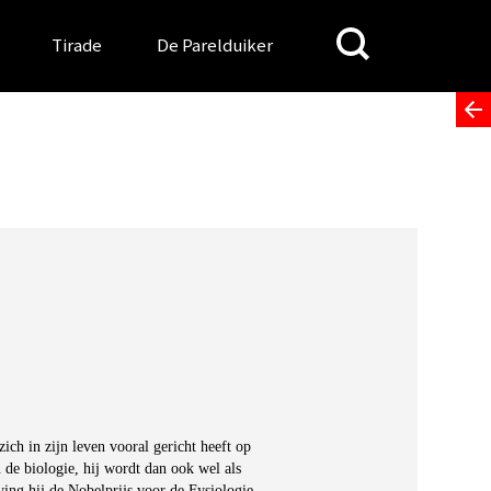
Search
Tirade
De Parelduiker
for:
ch in zijn leven vooral gericht heeft op
 de biologie, hij wordt dan ook wel als
ing hij de Nobelprijs voor de Fysiologie