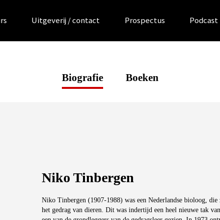
rs
Uitgeverij / contact
Prospectus
Podcast
Biografie
Boeken
Niko Tinbergen
Niko Tinbergen (1907-1988) was een Nederlandse bioloog, die zi
het gedrag van dieren. Dit was indertijd een heel nieuwe tak van
een van de grondleggers van de gedragsleer gezien. In 1973 ontv