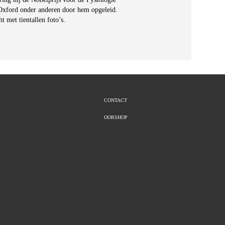
Oxford onder anderen door hem opgeleid.
t met tientallen foto’s.
CONTACT
OORSHOP