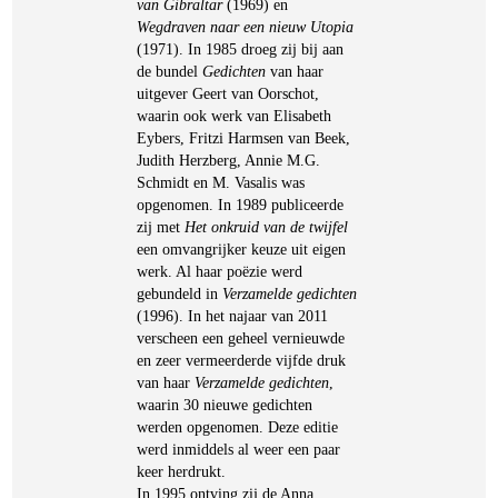
van Gibraltar
(1969) en
Wegdraven naar een nieuw Utopia
(1971). In 1985 droeg zij bij aan
de bundel
Gedichten
van haar
uitgever Geert van Oorschot,
waarin ook werk van Elisabeth
Eybers, Fritzi Harmsen van Beek,
Judith Herzberg, Annie M.G.
Schmidt en M. Vasalis was
opgenomen. In 1989 publiceerde
zij met
Het onkruid van de twijfel
een omvangrijker keuze uit eigen
werk. Al haar poëzie werd
gebundeld in
Verzamelde gedichten
(1996). In het najaar van 2011
verscheen een geheel vernieuwde
en zeer vermeerderde vijfde druk
van haar
Verzamelde gedichten
,
waarin 30 nieuwe gedichten
werden opgenomen. Deze editie
werd inmiddels al weer een paar
keer herdrukt.
In 1995 ontving zij de Anna