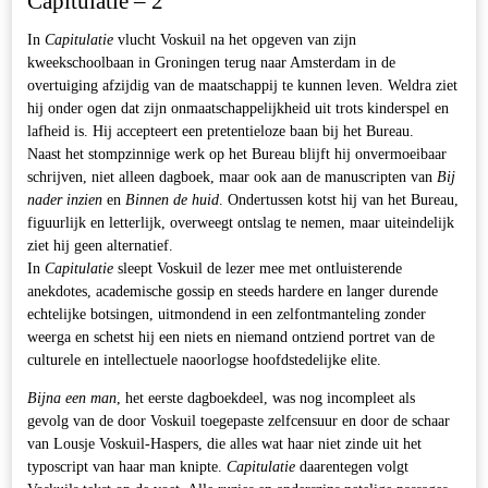
Capitulatie – 2
In
Capitulatie
vlucht Voskuil na het opgeven van zijn
kweekschoolbaan in Groningen terug naar Amsterdam in de
overtuiging afzijdig van de maatschappij te kunnen leven. Weldra ziet
hij onder ogen dat zijn onmaatschappelijkheid uit trots kinderspel en
lafheid is. Hij accepteert een pretentieloze baan bij het Bureau.
Naast het stompzinnige werk op het Bureau blijft hij onvermoeibaar
schrijven, niet alleen dagboek, maar ook aan de manuscripten van
Bij
nader inzien
en
Binnen de huid
. Ondertussen kotst hij van het Bureau,
figuurlijk en letterlijk, overweegt ontslag te nemen, maar uiteindelijk
ziet hij geen alternatief.
In
Capitulatie
sleept Voskuil de lezer mee met ontluisterende
anekdotes, academische gossip en steeds hardere en langer durende
echtelijke botsingen, uitmondend in een zelfontmanteling zonder
weerga en schetst hij een niets en niemand ontziend portret van de
culturele en intellectuele naoorlogse hoofdstedelijke elite.
Bijna een man
, het eerste dagboekdeel, was nog incompleet als
gevolg van de door Voskuil toegepaste zelfcensuur en door de schaar
van Lousje Voskuil-Haspers, die alles wat haar niet zinde uit het
typoscript van haar man knipte.
Capitulatie
daarentegen volgt