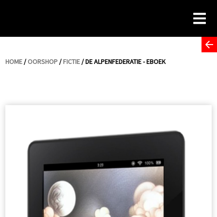
Skip
to
content
HOME
/
OORSHOP
/
FICTIE
/ DE ALPENFEDERATIE - EBOEK