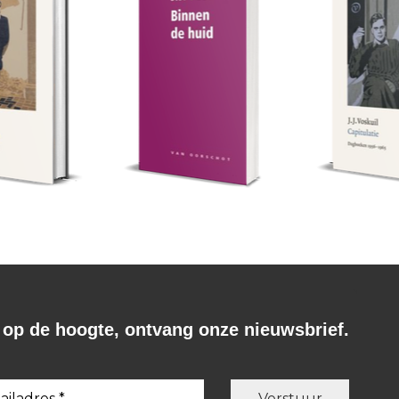
f op de hoogte, ontvang onze nieuwsbrief.
J.J. Voskuil
J.J. Voskuil
n.
Binnen de huid.
Capitulatie – 2