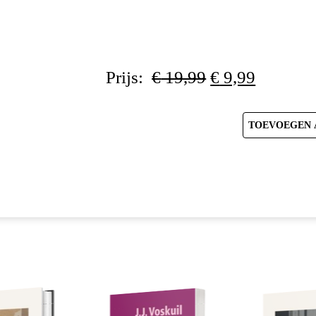
Oorspronkelij
Huidige
Prijs:
€
19,99
€
9,99
prijs
prijs
was:
is:
€ 19,99.
€ 9,99.
TOEVOEGEN 