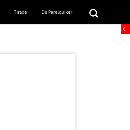
Search
Tirade
De Parelduiker
for: