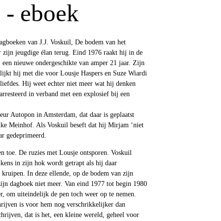
 - eboek
 dagboeken van J.J. Voskuil, De bodem van het
r zijn jeugdige élan terug. Eind 1976 raakt hij in de
 een nieuwe ondergeschikte van amper 21 jaar. Zijn
lijkt hij met die voor Lousje Haspers en Suze Wiardi
liefdes. Hij weet echter niet meer wat hij denken
rresteerd in verband met een explosief bij een
eur Autopon in Amsterdam, dat daar is geplaatst
ike Meinhof. Als Voskuil beseft dat hij Mirjam ‘niet
ar gedeprimeerd.
n toe. De ruzies met Lousje ontsporen. Voskuil
lkens in zijn hok wordt getrapt als hij daar
e kruipen. In deze ellende, op de bodem van zijn
 zijn dagboek niet meer. Van eind 1977 tot begin 1980
eer, om uiteindelijk de pen toch weer op te nemen.
rijven is voor hem nog verschrikkelijker dan
hrijven, dat is het, een kleine wereld, geheel voor