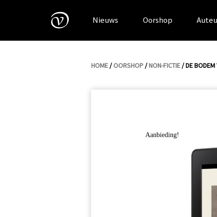
Skip
to
Nieuws
Oorshop
Auteu
content
HOME
/
OORSHOP
/
NON-FICTIE
/ DE BODEM 
Aanbieding!