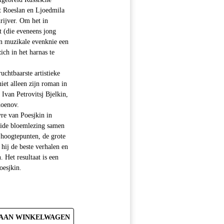
ht Roeslan en Ljoedmila
rijver. Om het in
 (die eveneens jong
ijn muzikale evenknie een
ich in het harnas te
uchtbaarste artistieke
niet alleen zijn roman in
Ivan Petrovitsj Bjelkin,
doenov.
vre van Poesjkin in
reide bloemlezing samen
 hoogtepunten, de grote
 hij de beste verhalen en
 Het resultaat is een
oesjkin.
AAN WINKELWAGEN