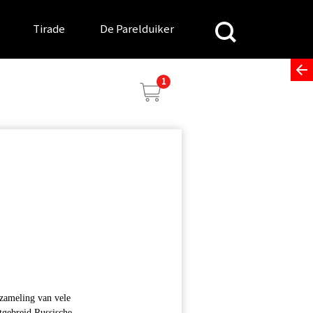
Search
Tirade
De Parelduiker
for:
1
rzameling van vele
itgebreid Russische