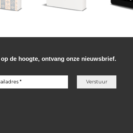
f op de hoogte, ontvang onze nieuwsbrief.
A.S. Poesjkin
A.S. Poesjkin
De kapiteinsd
sdochter.
Jevgeni Onegin.
eboek.
€
19,99
€
7,99
BESTEL
BESTEL