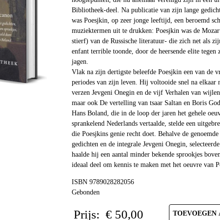
Bibliotheek-deel. Na publicatie van zijn lange gedic
was Poesjkin, op zeer jonge leeftijd, een beroemd sch
muziektermen uit te drukken: Poesjkin was de Mozart
stierf) van de Russische literatuur- die zich net als z
enfant terrible toonde, door de heersende elite tegen z
jagen.
Vlak na zijn dertigste beleefde Poesjkin een van de vr
periodes van zijn leven. Hij voltooide snel na elkaar 
verzen Jevgeni Onegin en de vijf Verhalen van wijlen 
maar ook De vertelling van tsaar Saltan en Boris Go
Hans Boland, die in de loop der jaren het gehele oeu
sprankelend Nederlands vertaalde, stelde een uitgeb
die Poesjkins genie recht doet. Behalve de genoemde
gedichten en de integrale Jevgeni Onegin, selecteerde
haalde hij een aantal minder bekende sprookjes boven.
ideaal deel om kennis te maken met het oeuvre van P
ISBN 9789028282056
Gebonden
Prijs:
€
50,00
TOEVOEGEN 