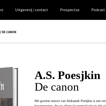
rs
Uitgeverij / contact
Prospectus
Podcast
/ DE CANON
A.S. Poesjkin
De canon
Het grootse oeuvre van Aleksandr Poesjkin is een ve
hoogtepunten, die nu allemaal verenigd zijn in één u