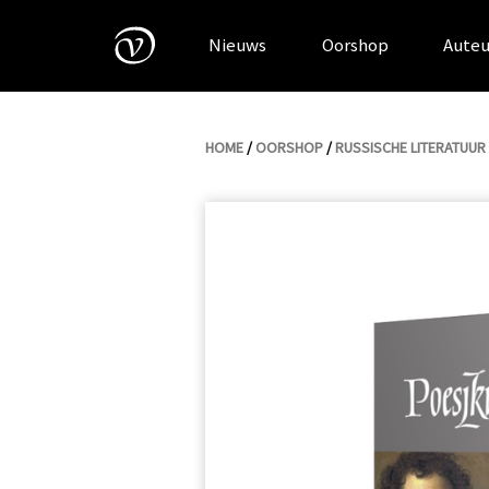
Skip
to
Nieuws
Oorshop
Auteu
content
HOME
/
OORSHOP
/
RUSSISCHE LITERATUUR