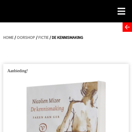
Skip
to
content
HOME
/
OORSHOP
/
FICTIE
/ DE KENNISMAKING
Aanbieding!