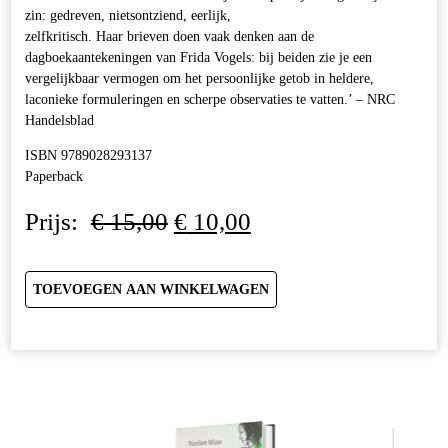
zin: gedreven, nietsontziend, eerlijk,
zelfkritisch. Haar brieven doen vaak denken aan de
dagboekaantekeningen van Frida Vogels: bij beiden zie je een
vergelijkbaar vermogen om het persoonlijke getob in heldere,
laconieke formuleringen en scherpe observaties te vatten.’ – NRC
Handelsblad
ISBN 9789028293137
Paperback
Oorspronkelijke
Huidige
Prijs:
€
15,00
€
10,00
prijs
prijs
was:
is:
€ 15,00.
€ 10,00.
TOEVOEGEN AAN WINKELWAGEN