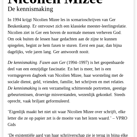
De kennismaking
In 1994 krijgt Nicolien Mizee les in scenarioschrijven van Ger
Beukenkamp. Er ontvouwt zich een klassieke meester-leerlingrelatie.
Nicolien ziet in Ger een boven de normale mensen verheven God.
Om ook buiten de lessen haar gedachten aan de zijne te kunnen
spiegelen, begint ze hem faxen te sturen. Eerst een paar, dan bijna
dagelijks, vele jaren lang. Ger antwoordt nooit.
De kennismaking. Faxen aan Ger
(1994‒1997) is het geopenbaarde
deel van een eenzijdige fascinatie. En het is meer, het is een
vormgegeven dagboek van Nicolien Mizee, haar worsteling met de
sociale dienst, geld, vrienden, familie, het schrijven en met relaties.
De kennismaking
is een verzameling schitterende portretten, geestige
gebeurtenissen, droevige misverstanden, wezenlijk gekonkel. Steeds
oprecht, vaak briljant geformuleerd.
‘Eigenlijk maakt het niet uit waar Nicolien Mizee over schrijft, elke
letter die ze op papier zet is de moeite van het lezen waard.’ – VPRO
Gids
‘De existentiële aard van haar schrijverschap zie je terug in bijna elke