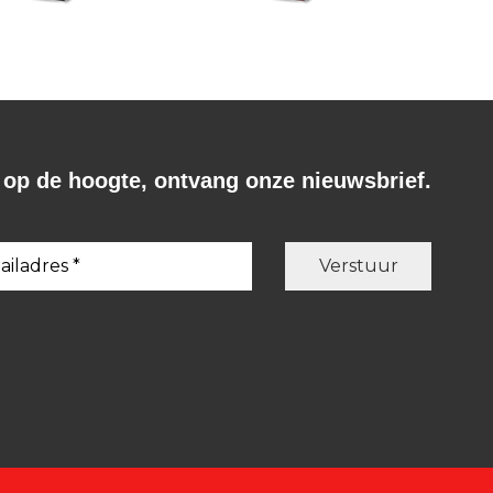
f op de hoogte, ontvang onze nieuwsbrief.
Martha Heesen
n
Martha Heesen
Achter de slap
Grondsoorten.
eboek.
€
20,00
€
12,99
LEES MEER
BESTEL