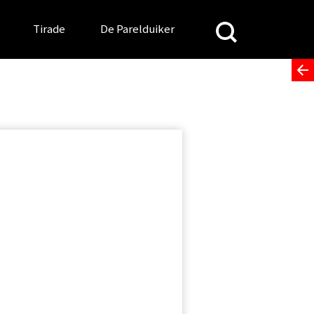
Search
Tirade
De Parelduiker
for: