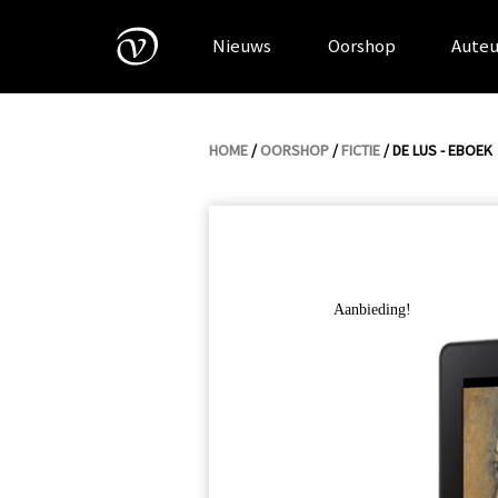
Skip
to
Nieuws
Oorshop
Auteu
content
HOME
/
OORSHOP
/
FICTIE
/ DE LUS - EBOEK
Aanbieding!