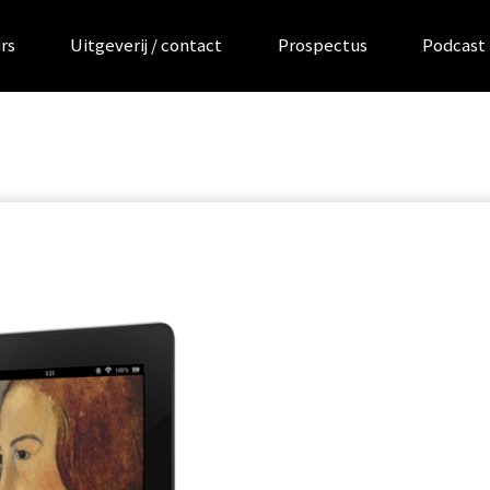
rs
Uitgeverij / contact
Prospectus
Podcast