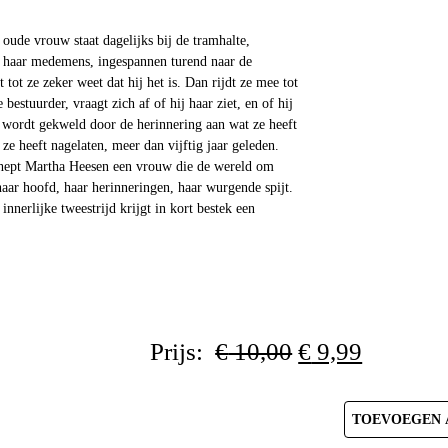
oude vrouw staat dagelijks bij de tramhalte,
p haar medemens, ingespannen turend naar de
tot ze zeker weet dat hij het is. Dan rijdt ze mee tot
 bestuurder, vraagt zich af of hij haar ziet, en of hij
 wordt gekweld door de herinnering aan wat ze heeft
ze heeft nagelaten, meer dan vijftig jaar geleden.
chept Martha Heesen een vrouw die de wereld om
haar hoofd, haar herinneringen, haar wurgende spijt.
nnerlijke tweestrijd krijgt in kort bestek een
Oorspronkelij
Huidige
Prijs:
€
10,00
€
9,99
prijs
prijs
was:
is:
€ 10,00.
€ 9,99.
TOEVOEGEN 