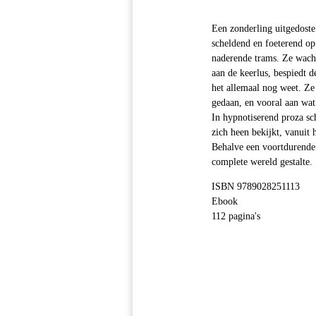
Een zonderling uitgedoste 
scheldend en foeterend o
naderende trams. Ze wacht 
aan de keerlus, bespiedt de
het allemaal nog weet. Ze
gedaan, en vooral aan wat 
In hypnotiserend proza s
zich heen bekijkt, vanuit 
Behalve een voortdurende i
complete wereld gestalte.
ISBN 9789028251113
Ebook
112 pagina's