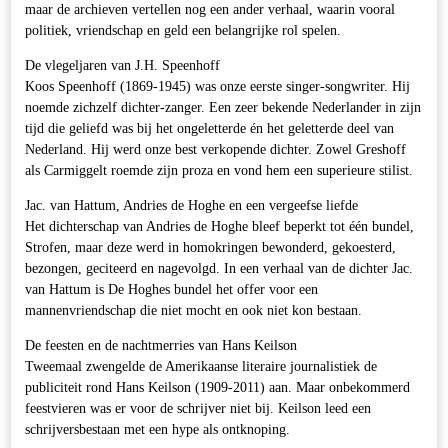
maar de archieven vertellen nog een ander verhaal, waarin vooral
politiek, vriendschap en geld een belangrijke rol spelen.
De vlegeljaren van J.H. Speenhoff
Koos Speenhoff (1869-1945) was onze eerste singer-songwriter. Hij
noemde zichzelf dichter-zanger. Een zeer bekende Nederlander in zijn
tijd die geliefd was bij het ongeletterde én het geletterde deel van
Nederland. Hij werd onze best verkopende dichter. Zowel Greshoff
als Carmiggelt roemde zijn proza en vond hem een superieure stilist.
Jac. van Hattum, Andries de Hoghe en een vergeefse liefde
Het dichterschap van Andries de Hoghe bleef beperkt tot één bundel,
Strofen, maar deze werd in homokringen bewonderd, gekoesterd,
bezongen, geciteerd en nagevolgd. In een verhaal van de dichter Jac.
van Hattum is De Hoghes bundel het offer voor een
mannenvriendschap die niet mocht en ook niet kon bestaan.
De feesten en de nachtmerries van Hans Keilson
Tweemaal zwengelde de Amerikaanse literaire journalistiek de
publiciteit rond Hans Keilson (1909-2011) aan. Maar onbekommerd
feestvieren was er voor de schrijver niet bij. Keilson leed een
schrijversbestaan met een hype als ontknoping.