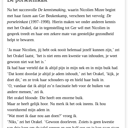
Na het succesvolle
De kennismaking
, waarin Nicolien Mizee begint
met haar faxen aan Ger Beukenkamp, verscheen het vervolg:
De
porseleinkast
(1997‒1998). Hierin maken we onder anderen kennis
met het Orakel, dat in tegenstelling tot Ger wél met Nicolien in
gesprek treedt en haar een zekere mate van geestelijke gezondheid
helpt te bewaren.
‘Ja maar Nicolien, jij hebt ook nooit helemaal jezelf kunnen zijn,’ zei
het Orakel laatst, ‘het is niet eens een kwestie van inhouden, je weet
gewoon niet wat het is.’
Ik had haar verteld dat ik altijd pijn in mijn nek en in mijn buik had.
‘Dat komt doordat je altijd je adem inhoudt,’ zei het Orakel, ‘kijk, je
doet dit,’ en ze trok haar schouders op en hield haar buik in.
‘O, vandaar dat ik altijd zo’n fascinatie heb voor de buiken van
andere mensen,’ zei ik.
Het orakel bloosde. Die heeft een enorme buik.
Maar ze heeft gelijk hoor. Nu merk ik het ook ineens. Ik hou
voortdurend mijn adem in.
‘Wat moet ik daar nou aan doen?’ vroeg ik.
‘Niks,’ zei het Orakel. ‘Gewoon doorleven. Zoiets is geen kwestie
van drie keer om de tafel rennen en een half uur op je kop gaan staan,