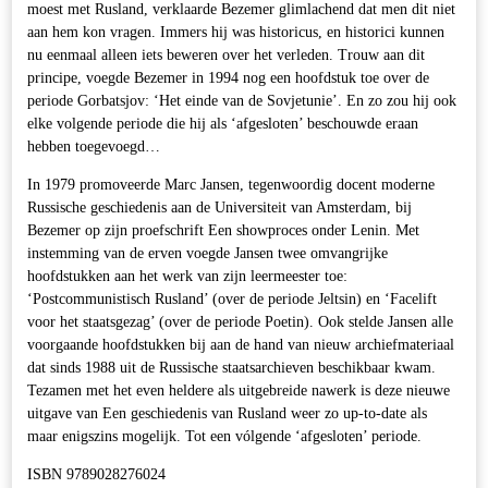
moest met Rusland, verklaarde Bezemer glimlachend dat men dit niet
aan hem kon vragen. Immers hij was historicus, en historici kunnen
nu eenmaal alleen iets beweren over het verleden. Trouw aan dit
principe, voegde Bezemer in 1994 nog een hoofdstuk toe over de
periode Gorbatsjov: ‘Het einde van de Sovjetunie’. En zo zou hij ook
elke volgende periode die hij als ‘afgesloten’ beschouwde eraan
hebben toegevoegd…
In 1979 promoveerde Marc Jansen, tegenwoordig docent moderne
Russische geschiedenis aan de Universiteit van Amsterdam, bij
Bezemer op zijn proefschrift Een showproces onder Lenin. Met
instemming van de erven voegde Jansen twee omvangrijke
hoofdstukken aan het werk van zijn leermeester toe:
‘Postcommunistisch Rusland’ (over de periode Jeltsin) en ‘Facelift
voor het staatsgezag’ (over de periode Poetin). Ook stelde Jansen alle
voorgaande hoofdstukken bij aan de hand van nieuw archiefmateriaal
dat sinds 1988 uit de Russische staatsarchieven beschikbaar kwam.
Tezamen met het even heldere als uitgebreide nawerk is deze nieuwe
uitgave van Een geschiedenis van Rusland weer zo up-to-date als
maar enigszins mogelijk. Tot een vólgende ‘afgesloten’ periode.
ISBN 9789028276024