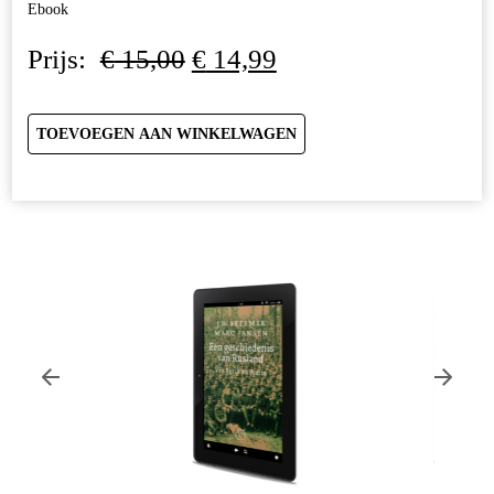
Ebook
Oorspronkelijke
Huidige
Prijs:
€
15,00
€
14,99
prijs
prijs
was:
is:
€ 15,00.
€ 14,99.
TOEVOEGEN AAN WINKELWAGEN