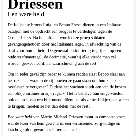
Driessen
Een ware held
De Italiaanse broers Luigi en Beppo Fresci dienen in een Italiaans
bataljon met de opdracht een bergpas te verdedigen tegen de
Oostenrijkers. Na hun aftocht wordt deze groep soldaten
gevangengehouden door het Italiaanse leger, in afwachting van de
straf voor hun lafheid. De generaal besluit terug te grijpen op een
oude strafmaatregel, de decimatie, waarbij elke vierde man zal
worden geëxecuteerd, als waarschuwing aan de rest.
Om in ieder geval zijn broer te kunnen redden slaat Beppo slaat aan
het rekenen: waar in de rij moeten ze gaan staan om hun kans op
overleven te vergroten? Tijdens het wachten vindt een van de broers
een blikje sardines in zijn rugzak. Het is behalve hun enige voedsel
ook de bron van een bijkomend dilemma: als ze het blikje open weten
te krijgen, moeten ze het dan delen met de rest?
Een ware held
van Martin Michael Driessen toont in compacte vorm
wat de lezer van hem gewend is: een verrassende, zorgvuldige en
krachtige plot, gevat in schitterende taal.