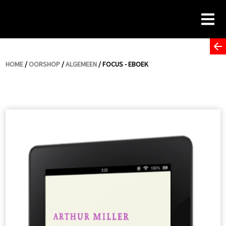
Skip
to
content
HOME
/
OORSHOP
/
ALGEMEEN
/ FOCUS - EBOEK