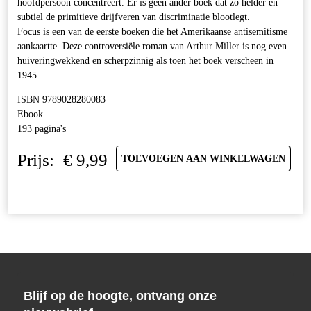
hoofdpersoon concentreert. Er is geen ander boek dat zó helder en
subtiel de primitieve drijfveren van discriminatie blootlegt.
Focus is een van de eerste boeken die het Amerikaanse antisemitisme
aankaartte. Deze controversiële roman van Arthur Miller is nog even
huiveringwekkend en scherpzinnig als toen het boek verscheen in
1945.
ISBN 9789028280083
Ebook
193 pagina's
Prijs:
€
9,99
TOEVOEGEN AAN WINKELWAGEN
Blijf op de hoogte, ontvang onze