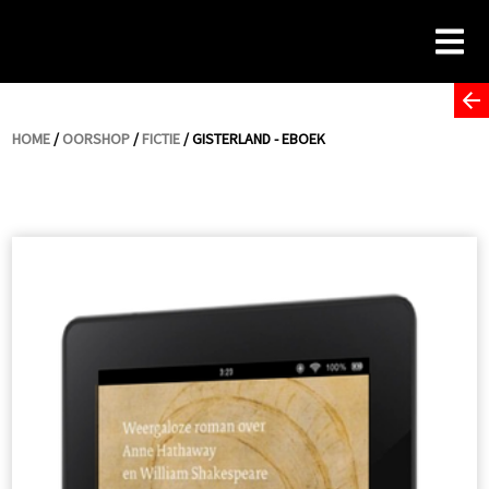
Skip
to
content
HOME
/
OORSHOP
/
FICTIE
/ GISTERLAND - EBOEK