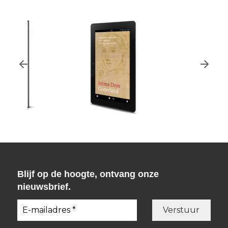
Imme Dros
Blijf op de hoogte, ontvang onze
Gisterland - eboek.
nieuwsbrief.
€
12,99
BESTEL
BESTEL