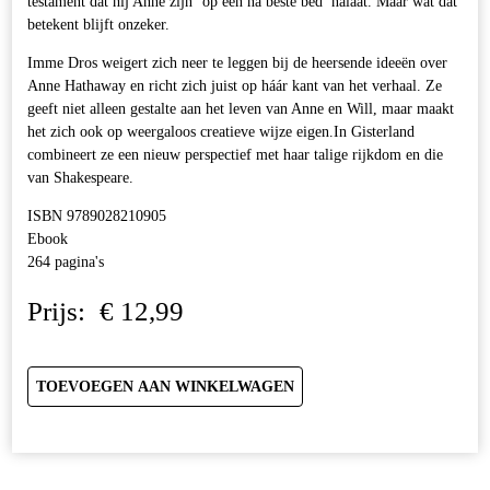
testament dat hij Anne zijn ‘op een na beste bed’ nalaat. Maar wat dat
betekent blijft onzeker.
Imme Dros weigert zich neer te leggen bij de heersende ideeën over
Anne Hathaway en richt zich juist op háár kant van het verhaal. Ze
geeft niet alleen gestalte aan het leven van Anne en Will, maar maakt
het zich ook op weergaloos creatieve wijze eigen.In Gisterland
combineert ze een nieuw perspectief met haar talige rijkdom en die
van Shakespeare.
ISBN 9789028210905
Ebook
264 pagina's
Prijs:
€
12,99
TOEVOEGEN AAN WINKELWAGEN