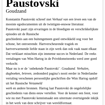
Paustovski
Goudzand
Konstantin Paustovski schreef met
Verhaal van een leven
een van de
mooiste egodocumenten uit de twintigste-eeuwse literatuur.
Paustovski paart zijn ervaringen in de bloedigste en verschrikkelijkste
episodes uit de Russische
geschiedenis aan een buitengemeen goed ontwikkeld oog voor het
schone, het ontroerende. Hartverscheurende tragiek en
hartverwarmende liefde staan in zijn werk dan ook vaak naast elkaar.
Dat verklaart misschien zijn immense succes in Nederland. De reeks
vertalingen van Wim Hartog in de Privédomeinreeks werd zeer goed
verkocht.
Maar nu is er de ‘onbekende Paustovski’:
Goudzand. Verhalen,
dagboeken, brieven
, zeshonderd pagina’s nooit eerder in Nederlandse
vertaling verschenen persoonlijke geschriften die Wim Hartog opdolf
uit het Russische
Verzameld
werk
en andere bronnen. Hartog laat Paustovski de ongelofelijke
geschiedenis van diens eeuw vertellen. Voor de kenner een feest, voor
wie nu met Paustovski kennismaakt een uitermate overtuigende inkijk
in het werk van deze schrijver van wereldformaat.