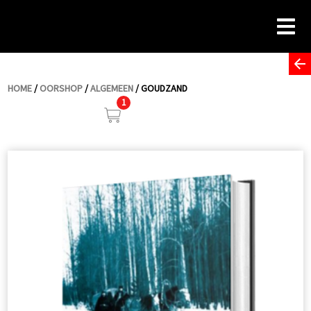
Skip
to
content
HOME
/
OORSHOP
/
ALGEMEEN
/ GOUDZAND
1