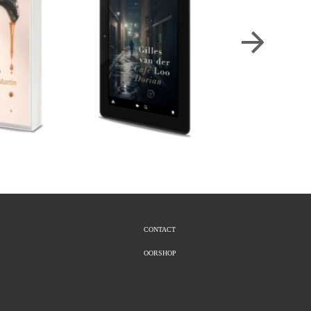
CONTACT
OORSHOP
o
Gilles van der Loo
Gilles van der Loo
uis Martin.
Café Dorian - eboek.
Dorp - eboek.
€
12,99
€
9,99