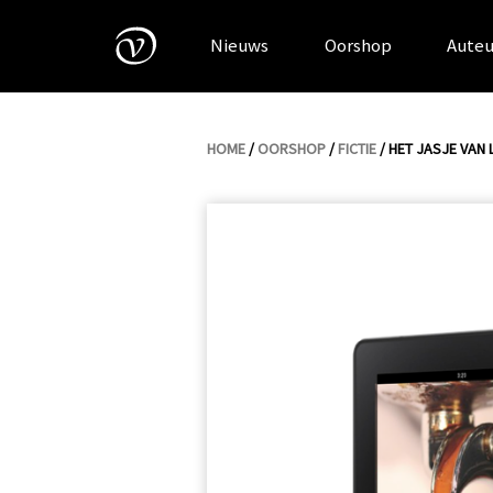
Skip
to
Nieuws
Oorshop
Auteu
content
HOME
/
OORSHOP
/
FICTIE
/ HET JASJE VAN 