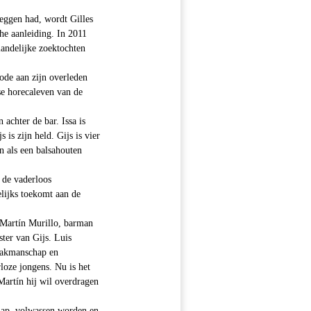
eggen had, wordt Gilles
he aanleiding. In 2011
landelijke zoektochten
ode aan zijn overleden
se horecaleven van de
 achter de bar. Issa is
 is zijn held. Gijs is vier
n als een balsahouten
s de vaderloos
elijks toekomt aan de
s Martín Murillo, barman
ster van Gijs. Luis
 vakmanschap en
oze jongens. Nu is het
Martín hij wil overdragen
chap, volwassen worden en