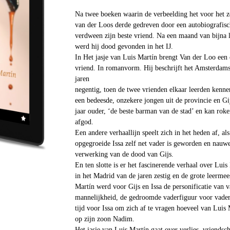
Na twee boeken waarin de verbeelding het voor het z
van der Loos derde gedreven door een autobiografisc
verdween zijn beste vriend. Na een maand van bijna 
werd hij dood gevonden in het IJ.
In Het jasje van Luis Martín brengt Van der Loo een 
vriend. In romanvorm. Hij beschrijft het Amsterdam
jaren
negentig, toen de twee vrienden elkaar leerden kennen
een bedeesde, onzekere jongen uit de provincie en Gijs
jaar ouder, ‘de beste barman van de stad’ en kan roke
afgod.
Een andere verhaallijn speelt zich in het heden af, al
opgegroeide Issa zelf net vader is geworden en nauw
verwerking van de dood van Gijs.
En ten slotte is er het fascinerende verhaal over Lui
in het Madrid van de jaren zestig en de grote leermee
Martín werd voor Gijs en Issa de personificatie van
mannelijkheid, de gedroomde vaderfiguur voor vaderl
tijd voor Issa om zich af te vragen hoeveel van Luis 
op zijn zoon Nadim.
Het jasje van Luis Martín gaat over verlies, vriends