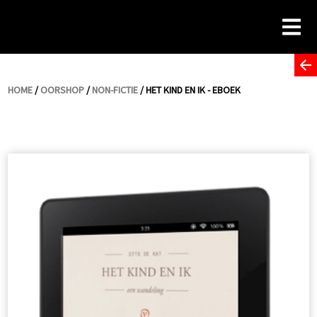
Skip
to
content
HOME
/
OORSHOP
/
NON-FICTIE
/ HET KIND EN IK - EBOEK