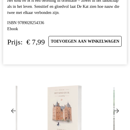
Het kind en ik
is een oefening in oriëntatie – zowel in het landschap
als in het leven. Sensitief en gloedvol laat De Kat zien hoe nauw die
twee met elkaar verbonden zijn.
ISBN 9789028254336
Ebook
Prijs:
€
7,99
TOEVOEGEN AAN WINKELWAGEN