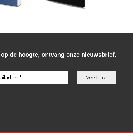
f op de hoogte, ontvang onze nieuwsbrief.
soa
Fernando Pessoa
een leven dat
Kroniek van een leven dat
voorbijgaat - eboek.
€
14,99
BESTEL
BESTEL