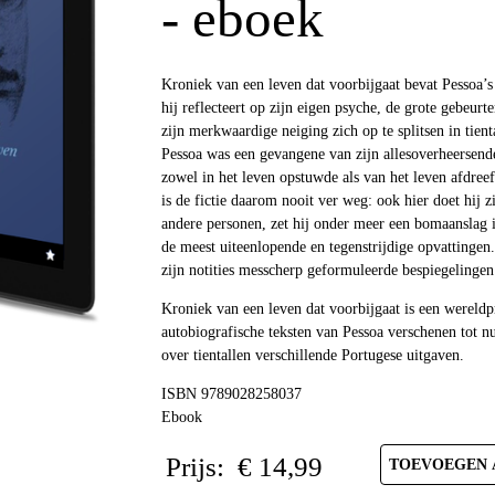
- eboek
Kroniek van een leven dat voorbijgaat bevat Pessoa’s 
hij reflecteert op zijn eigen psyche, de grote gebeurte
zijn merkwaardige neiging zich op te splitsen in tien
Pessoa was een gevangene van zijn allesoverheersend
zowel in het leven opstuwde als van het leven afdreef
is de fictie daarom nooit ver weg: ook hier doet hij z
andere personen, zet hij onder meer een bomaanslag i
de meest uiteenlopende en tegenstrijdige opvattingen
zijn notities messcherp geformuleerde bespiegelingen
Kroniek van een leven dat voorbijgaat is een wereld
autobiografische teksten van Pessoa verschenen tot nu
over tientallen verschillende Portugese uitgaven.
ISBN 9789028258037
Ebook
Prijs:
€
14,99
TOEVOEGEN 