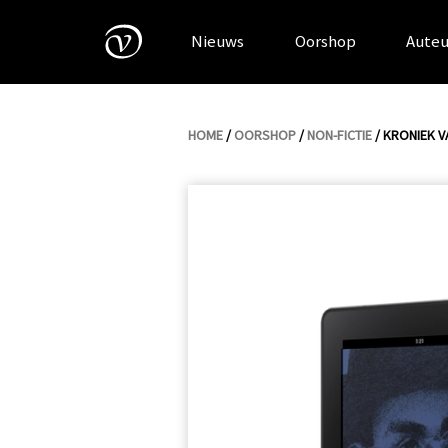
Skip
to
Nieuws
Oorshop
Auteu
content
HOME
/
OORSHOP
/
NON-FICTIE
/ KRONIEK V