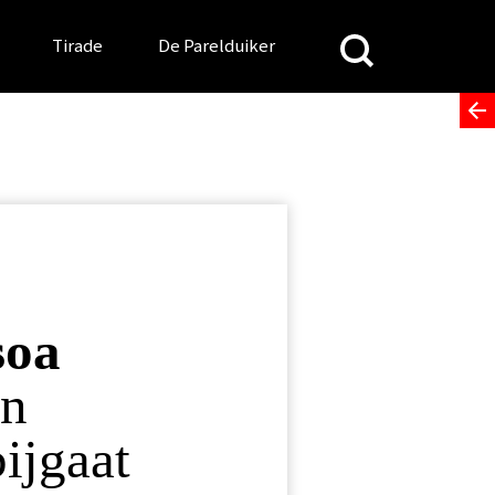
Search
Tirade
De Parelduiker
for:
soa
en
ijgaat